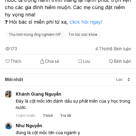
cho các gia đình hiếm muộn. Các mẹ cùng đặt niềm 
hy vọng nha!
❓ Hỏi bác sĩ miễn phí từ xa, 
click hỏi ngay!
Thụ tinh trong ống nghiệm IVF
Tin tức sức khỏe
173
4
Thích
8
Bình luận
Thích
Chia sẻ
Lưu
Bình luận
Mới nhất
Lọc
Khánh Giang Nguyễn
Đây là cột mốc lớn đánh dấu sự phát triển của y học trong 
nước.
1 năm trước
Thích
Trả lời
Như Nguyễn
đúng là cột mốc lớn của ngành y 