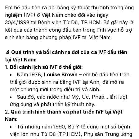
Em bé đầu tiên ra đời bằng kỹ thuật thụ tinh trong ống 
nghiệm (IVF) ở Việt Nam chào đời vào ngày 
30/4/1998 tại Bệnh viện Từ Dũ, TP.HCM. Bé gái này là 
kết quả của thành công đầu tiên trong lĩnh vực hỗ trợ 
sinh sản bằng phương pháp IVF tại Việt Nam.
🔬 Quá trình và bối cảnh ra đời của ca IVF đầu tiên 
tại Việt Nam:
1. 
Bối cảnh lịch sử IVF ở thế giới:
Năm 1978, 
Louise Brown
 – em bé đầu tiên trên 
thế giới được sinh ra bằng IVF tại Anh, đã mở ra 
một chương mới trong điều trị vô sinh.
Sau đó, các nước như Mỹ, Úc, Pháp... lần lượt 
ứng dụng và phát triển kỹ thuật này.
2. 
Quá trình hình thành và phát triển IVF tại Việt 
Nam:
Từ những năm 1990, Bộ Y tế cùng một số bệnh 
viện lớn như Từ Dũ (TP.HCM), Phụ sản Trung ương 