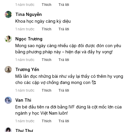
1 năm trước
Thích
Trả lời
Tina Nguyễn
Khoa học ngày càng kỳ diệu
1 năm trước
Thích
Trả lời
Ngọc Trương
Mong sao ngày càng nhiều cặp đôi được đón con yêu 
bằng phương pháp này – hiện đại và đầy hy vọng!
1 năm trước
Thích
Trả lời
Trương Yến
Mỗi lần đọc những bài như vầy lại thấy có thêm hy vọng 
cho các cặp vợ chồng đang mong con 🥰
1 năm trước
Thích
Trả lời
Van Thi
Em bé đầu tiên ra đời bằng IVF đúng là cột mốc lớn của 
ngành y học Việt Nam luôn!
1 năm trước
Thích
Trả lời
Thư Thư