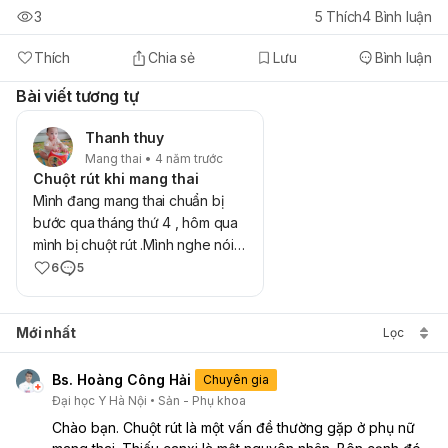
3
5
Thích
4
Bình luận
Thích
Chia sẻ
Lưu
Bình luận
Bài viết tương tự
Thanh thuy
Mang thai • 4 năm trước
Chuột rút khi mang thai
Mình đang mang thai chuẩn bị
bước qua tháng thứ 4 , hôm qua
mình bị chuột rút .Mình nghe nói
chuột rút 3 lần là sinh mà mình bị
6
5
sớm quá có sao không ạ? Cho
mình hỏi nguyên nhân, phòng
Mới nhất
ngừa và cách khắc phục ạ?
Lọc
Bs. Hoàng Công Hải
Chuyên gia
Đại học Y Hà Nội
Sản - Phụ khoa
Chào bạn. Chuột rút là một vấn đề thường gặp ở phụ nữ 