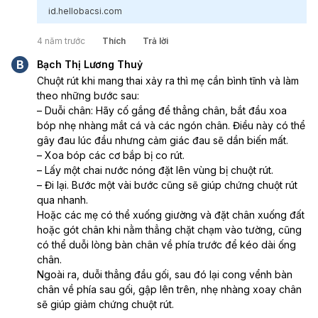
id.hellobacsi.com
4 năm trước
Thích
Trả lời
B
Bạch Thị Lương Thuỷ
Chuột rút khi mang thai xảy ra thì mẹ cần bình tĩnh và làm 
theo những bước sau:
– Duỗi chân: Hãy cố gắng để thẳng chân, bắt đầu xoa 
bóp nhẹ nhàng mắt cá và các ngón chân. Điều này có thể 
gây đau lúc đầu nhưng cảm giác đau sẽ dần biến mất.
– Xoa bóp các cơ bắp bị co rút.
– Lấy một chai nước nóng đặt lên vùng bị chuột rút.
– Đi lại. Bước một vài bước cũng sẽ giúp chứng chuột rút 
qua nhanh.
Hoặc các mẹ có thể xuống giường và đặt chân xuống đất 
hoặc gót chân khi nằm thẳng chặt chạm vào tường, cũng 
có thể duỗi lòng bàn chân về phía trước để kéo dài ống 
chân.
Ngoài ra, duỗi thẳng đầu gối, sau đó lại cong vểnh bàn 
chân về phía sau gối, gập lên trên, nhẹ nhàng xoay chân 
sẽ giúp giảm chứng chuột rút.