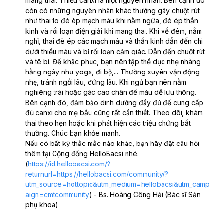
mang thai. Thiếu canxi là một nguyên nhân. Bên cạnh đó 
còn có những nguyên nhân khác thường gây chuột rút 
như thai to đè ép mạch máu khi nằm ngửa, đè ép thần 
kinh và rối loạn điện giải khi mang thai. Khi về đêm, nằm 
nghỉ, thai đè ép các mạch máu và thần kinh dẫn đến chi 
dưới thiếu máu và bị rối loạn cảm giác. Dẫn đến chuột rút 
và tê bì. Để khắc phục, bạn nên tập thể dục nhẹ nhàng 
hằng ngày như yoga, đi bộ,... Thường xuyên vận động 
nhẹ, tránh ngồi lâu, đứng lâu. Khi ngủ bạn nên nằm 
nghiêng trái hoặc gác cao chân để máu dễ lưu thông. 
Bên cạnh đó, đảm bảo dinh dưỡng đầy đủ để cung cấp 
đủ canxi cho mẹ bầu cũng rất cần thiết. Theo dõi, khám 
thai theo hẹn hoặc khi phát hiện các triệu chứng bất 
thường. Chúc bạn khỏe mạnh.
Nếu có bất kỳ thắc mắc nào khác, bạn hãy đặt câu hỏi 
thêm tại Cộng đồng HelloBacsi nhé. 
(
https://id.hellobacsi.com/?
returnurl=https://hellobacsi.com/community/?
utm_source=hottopic&utm_medium=hellobacsi&utm_camp
aign=cmtcommunity
) - Bs. Hoàng Công Hải (Bác sĩ Sản 
phụ khoa)