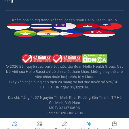
hàng
Khám phá những trang khác thuộc tập đoàn Hello Health Group
© 2026 Bản quyền các bài viết thuộc tập đoàn Hello Health Group. Các
bài viết của Hello Bacsi chỉ có tính chất tham khảo, không thay thế cho
việc chẩn đoán hoặc điều trị y khoa.
Giấy xác nhận cung cấp dịch vụ mạng xã hội trực tuyến số 529/GP-
BTTTT, HN ngày 03/12/2019.
Địa chỉ: Tầng 4, 67 Nguyễn Thị Minh Khai, Phường Bến Thành, TP Hồ
Quảng Cáo
Chí Minh, Việt Nam
MST: 0313710696
Hotline: 02871062539