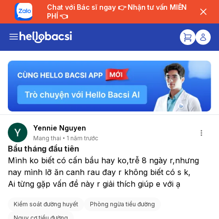
Chat với Bác sĩ ngay 👉 Nhận tư vấn MIỄN
PHÍ 👈
Yennie Nguyen
Mang thai
1 năm trước
Bầu tháng đầu tiên
Mình ko biết có cấn bầu hay ko,trễ 8 ngày r,nhưng 
nay mình lỡ ăn canh rau đay r không biết có s k,
Ai từng gặp vấn đề này r giải thích giúp e với ạ
Kiểm soát đường huyết
Phòng ngừa tiểu đường
Nguy cơ tiểu đường