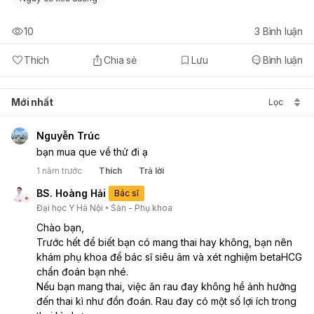
10
3
Bình luận
Thích
Chia sẻ
Lưu
Bình luận
Mới nhất
Lọc
Nguyễn Trúc
bạn mua que về thử đi ạ
1 năm trước
Thích
Trả lời
BS. Hoàng Hải
Bác sĩ
Đại học Y Hà Nội
Sản - Phụ khoa
Chào bạn,
Trước hết để biết bạn có mang thai hay không, bạn nên 
khám phụ khoa để bác sĩ siêu âm và xét nghiệm betaHCG 
chẩn đoán bạn nhé.
Nếu bạn mang thai, việc ăn rau đay không hề ảnh hưởng 
đến thai kì như đồn đoán. Rau đay có một số lợi ích trong 