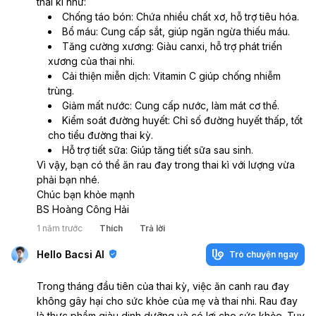
thai kì như:
Chống táo bón: Chứa nhiều chất xơ, hỗ trợ tiêu hóa.
Bổ máu: Cung cấp sắt, giúp ngăn ngừa thiếu máu.
Tăng cường xương: Giàu canxi, hỗ trợ phát triển 
xương của thai nhi.
Cải thiện miễn dịch: Vitamin C giúp chống nhiễm 
trùng.
Giảm mất nước: Cung cấp nước, làm mát cơ thể.
Kiểm soát đường huyết: Chỉ số đường huyết thấp, tốt 
cho tiểu đường thai kỳ.
Hỗ trợ tiết sữa: Giúp tăng tiết sữa sau sinh.
Vì vậy, bạn có thể ăn rau đay trong thai kì với lượng vừa 
phải bạn nhé.
Chúc bạn khỏe mạnh
BS Hoàng Công Hải
1 năm trước
Thích
Trả lời
Hello Bacsi AI
Trò chuyện ngay
Trong tháng đầu tiên của thai kỳ, việc ăn canh rau đay
không gây hại cho sức khỏe của mẹ và thai nhi. Rau đay
là thực phẩm giàu dinh dưỡng và có lợi cho sức khỏe. Tuy