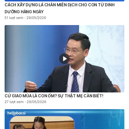
CÁCH XÂY DỰNG LÁ CHẮN MIỄN DỊCH CHO CON TỪ DINH
DƯỠNG HÀNG NGÀY
51 lượt xem
29/05/2026
CỨ GIAO MÙA LÀ CON ỐM? SỰ THẬT MẸ CẦN BIẾT!
27 lượt xem
29/05/2026