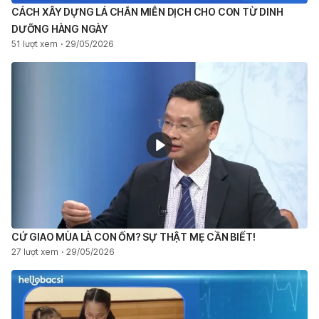
CÁCH XÂY DỰNG LÁ CHẮN MIỄN DỊCH CHO CON TỪ DINH
DƯỠNG HÀNG NGÀY
51 lượt xem
29/05/2026
CỨ GIAO MÙA LÀ CON ỐM? SỰ THẬT MẸ CẦN BIẾT!
27 lượt xem
29/05/2026