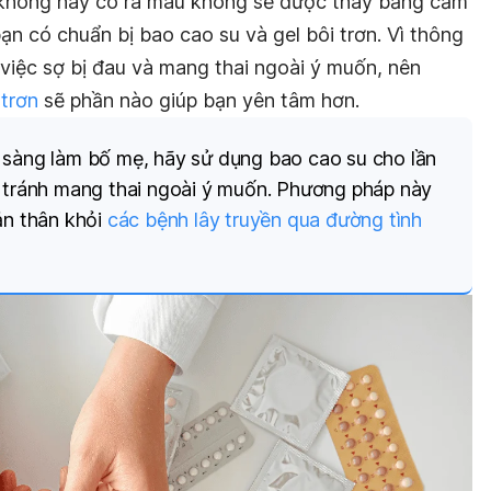
u không hay có ra máu không sẽ được thay bằng cảm
bạn có chuẩn bị bao cao su và gel bôi trơn. Vì thông
 việc sợ bị đau và mang thai ngoài ý muốn, nên
 trơn
sẽ phần nào giúp bạn yên tâm hơn.
 sàng làm bố mẹ, hãy sử dụng bao cao su cho lần
ể tránh mang thai ngoài ý muốn. Phương pháp này
ản thân khỏi
các bệnh lây truyền qua đường tình