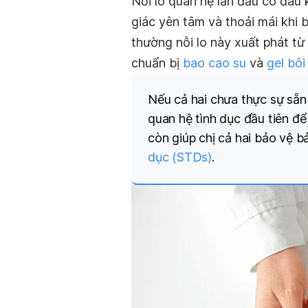
Nỗi lo quan hệ lần đầu có đa
giác yên tâm và thoải mái khi 
thường nỗi lo này xuất phát từ
chuẩn bị
bao cao su
và
gel bôi
Nếu cả hai chưa thực sự sẵn
quan hệ tình dục đầu tiên đ
còn giúp chị cả hai bảo vệ b
dục (STDs)
.