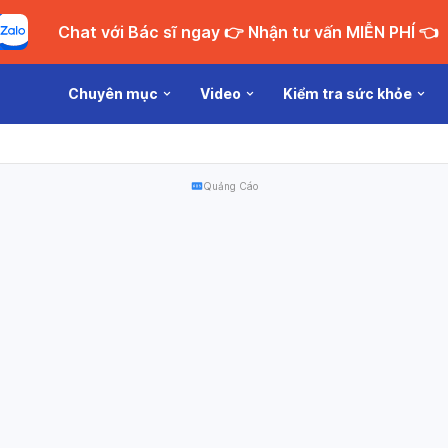
Chat với Bác sĩ ngay 👉 Nhận tư vấn MIỄN PHÍ 👈
Chuyên mục
Video
Kiểm tra sức khỏe
Quảng Cáo