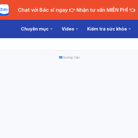
Chat với Bác sĩ ngay 👉 Nhận tư vấn MIỄN PHÍ 👈
Chuyên mục
Video
Kiểm tra sức khỏe
Quảng Cáo