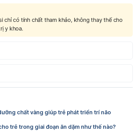
si chỉ có tính chất tham khảo, không thay thế cho
rị y khoa.
 Get Your Child to Listen 
ipline/strategies/5-ways-to-get-your-child-to-listen/ 
www.webmd.com/parenting/features/listening-to-your-
ỡng chất vàng giúp trẻ phát triển trí não
Nguyễn Thường Hanh
ễn Thường Hanh
cho trẻ trong giai đoạn ăn dặm như thế nào?