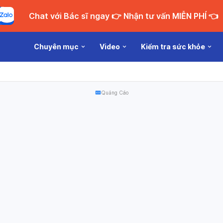
Chat với Bác sĩ ngay 👉 Nhận tư vấn MIỄN PHÍ 👈
Chuyên mục
Video
Kiểm tra sức khỏe
Quảng Cáo