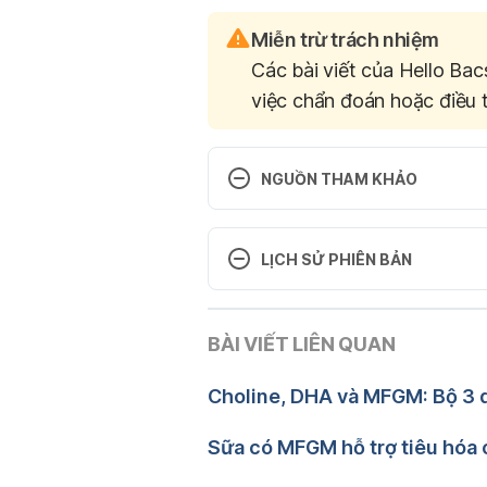
Miễn trừ trách nhiệm
Các bài viết của Hello Bac
việc chẩn đoán hoặc điều t
NGUỒN THAM KHẢO
Can You Hear Me Now? 5 Ways to
http://www.parents.com/kids/disc
LỊCH SỬ PHIÊN BẢN
Ngày truy cập 21/10/2017
Phiên bản hiện tại
Listening to Your Kids https://
BÀI VIẾT LIÊN QUAN
02/12/2019
kids#1
Tác giả: 
Giao Huynh
Choline, DHA và MFGM: Bộ 3 dư
Ngày truy cập 21/10/2017
Tham vấn y khoa: 
Bác sĩ 
Cập nhật bởi: 
Bác sĩ Nguy
Sữa có MFGM hỗ trợ tiêu hóa 