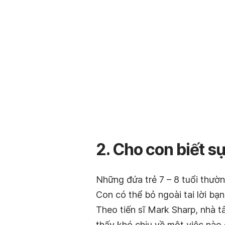
2. Cho con biết s
Những đứa trẻ 7 – 8 tuổi thườn
Con có thể bỏ ngoài tai lời bạ
Theo tiến sĩ Mark Sharp, nhà t
thấy khó chịu về một việc nào 