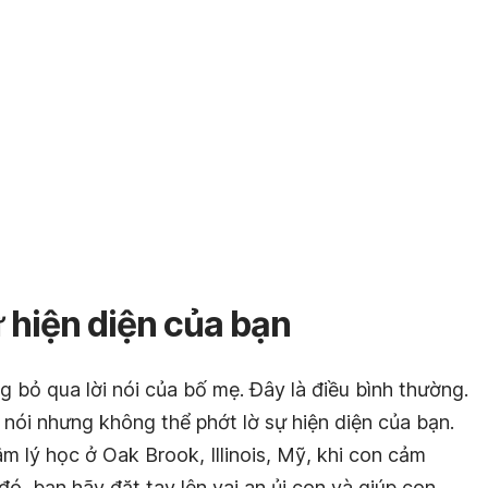
ự hiện diện của bạn
g bỏ qua lời nói của bố mẹ. Đây là điều bình thường.
n nói nhưng không thể phớt lờ sự hiện diện của bạn.
âm lý học ở Oak Brook, Illinois, Mỹ, khi con cảm
đó, bạn hãy đặt tay lên vai an ủi con và giúp con