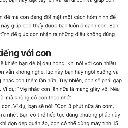
ấn đề mà con đang đối mặt một cách hóm hỉnh để
h này giúp con thấy được bạn luôn ở cạnh con. Bạn
 tĩnh để giúp con nhận ra những điều không đúng
tiếng với con
sẽ khiến bạn dễ bị đau họng. Khi nói với con nhiều
on vẫn không nghe, lúc này bạn hãy ngồi xuống và
 nhắc con thêm lần nữa. Tuy nhiên, con sẽ phải gặp
ẹ. Ví dụ: “Mẹ nhắc con lần nữa là mang giày vô. Nếu
oài mà không có con theo nhé”.
 con. Ví dụ, bạn sẽ nói: “Còn 3 phút nữa ăn cơm,
t ra nhé”. Bạn có thể tiếp tục dùng phương pháp này
 khi dọn dẹp quần áo, con có thể dùng máy tính 15