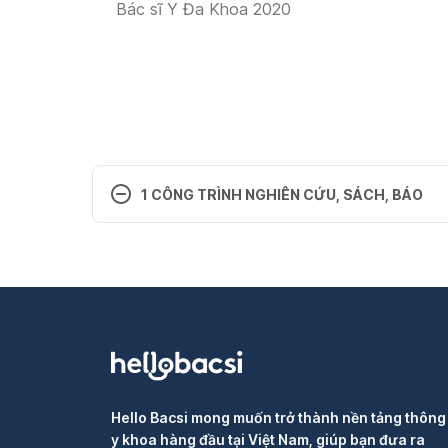
Bác sĩ Y Đa Khoa 2020
1 CÔNG TRÌNH NGHIÊN CỨU, SÁCH, BÁO
TẠP CHÍ Y HỌC SINH SẢN HORSEM-Số 62: 
Hello Bacsi mong muốn trở thành nền tảng thông 
y khoa hàng đầu tại Việt Nam, giúp bạn đưa ra