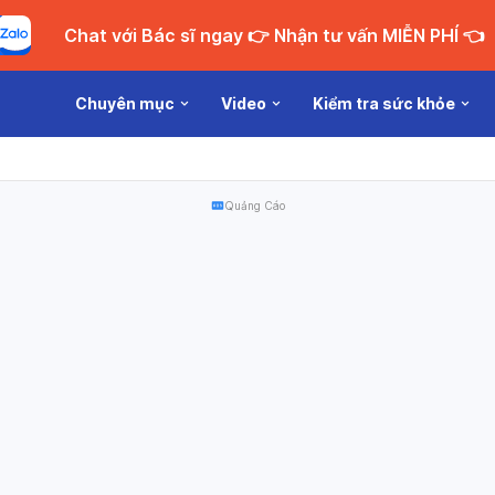
Chat với Bác sĩ ngay 👉 Nhận tư vấn MIỄN PHÍ 👈
Chuyên mục
Video
Kiểm tra sức khỏe
Quảng Cáo