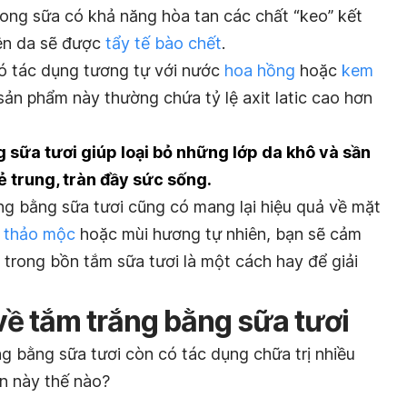
 trong sữa có khả năng hòa tan các chất “keo” kết
nên da sẽ được
tẩy tế bào chết
.
có tác dụng tương tự với nước
hoa hồng
hoặc
kem
 sản phẩm này thường chứa tỷ lệ axit latic cao hơn
g sữa tươi giúp loại bỏ những lớp da khô và sần
rẻ trung, tràn đầy sức sống.
ng bằng sữa tươi cũng có mang lại hiệu quả về mặt
i
thảo mộc
hoặc mùi hương tự nhiên, bạn sẽ cảm
trong bồn tắm sữa tươi là một cách hay để giải
về tắm trắng bằng sữa tươi
g bằng sữa tươi còn có tác dụng chữa trị nhiều
ồn này thế nào?