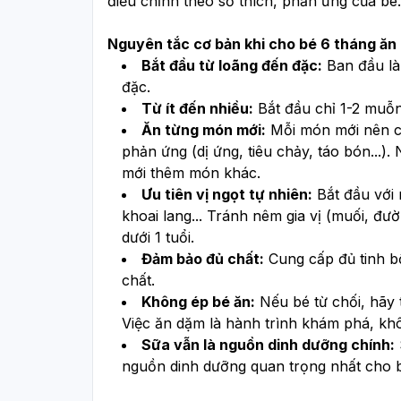
điều chỉnh theo sở thích, phản ứng của bé.
Nguyên tắc cơ bản khi cho bé 6 tháng ăn
Bắt đầu từ loãng đến đặc:
 Ban đầu là
đặc.
Từ ít đến nhiều:
 Bắt đầu chỉ 1-2 muỗ
Ăn từng món mới:
 Mỗi món mới nên ch
phản ứng (dị ứng, tiêu chảy, táo bón...).
mới thêm món khác.
Ưu tiên vị ngọt tự nhiên:
 Bắt đầu với 
khoai lang... Tránh nêm gia vị (muối, đư
dưới 1 tuổi.
Đảm bảo đủ chất:
 Cung cấp đủ tinh b
chất.
Không ép bé ăn:
 Nếu bé từ chối, hãy 
Việc ăn dặm là hành trình khám phá, khô
Sữa vẫn là nguồn dinh dưỡng chính:
nguồn dinh dưỡng quan trọng nhất cho b