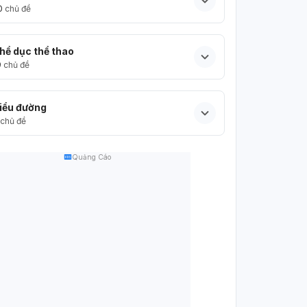
0
chủ đề
hể dục thể thao
9
chủ đề
iểu đường
chủ đề
Quảng Cáo