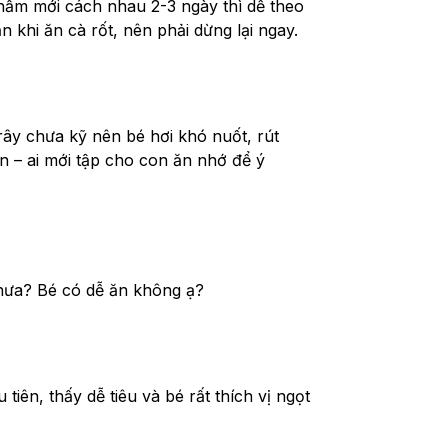
hẩm mới cách nhau 2-3 ngày thì dễ theo 
 khi ăn cà rốt, nên phải dừng lại ngay.
ây chưa kỹ nên bé hơi khó nuốt, rút 
n – ai mới tập cho con ăn nhớ để ý 
hưa? Bé có dễ ăn không ạ?
iên, thấy dễ tiêu và bé rất thích vị ngọt 