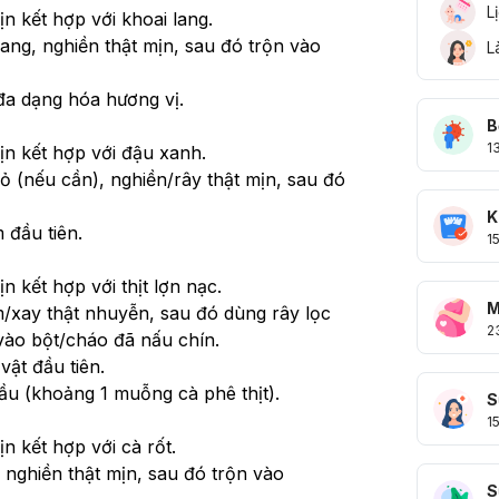
L
n kết hợp với khoai lang.
ang, nghiền thật mịn, sau đó trộn vào 
L
đa dạng hóa hương vị.
B
1
ịn kết hợp với đậu xanh.
 (nếu cần), nghiền/rây thật mịn, sau đó 
K
 đầu tiên.
1
n kết hợp với thịt lợn nạc.
M
m/xay thật nhuyễn, sau đó dùng rây lọc 
2
 vào bột/cháo đã nấu chín.
vật đầu tiên.
ầu (khoảng 1 muỗng cà phê thịt).
S
1
n kết hợp với cà rốt.
 nghiền thật mịn, sau đó trộn vào 
S