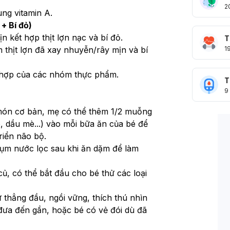
2
ung vitamin A.
+ Bí đỏ)
n kết hợp thịt lợn nạc và bí đỏ.
T
thịt lợn đã xay nhuyễn/rây mịn và bí 
1
t hợp của các nhóm thực phẩm.
T
9
món cơ bản, mẹ có thể thêm 1/2 muỗng 
 dầu mè...) vào mỗi bữa ăn của bé để 
riển não bộ.
ụm nước lọc sau khi ăn dặm để làm 
ủ, có thể bắt đầu cho bé thử các loại 
ữ thẳng đầu, ngồi vững, thích thú nhìn 
đưa đến gần, hoặc bé có vẻ đói dù đã 