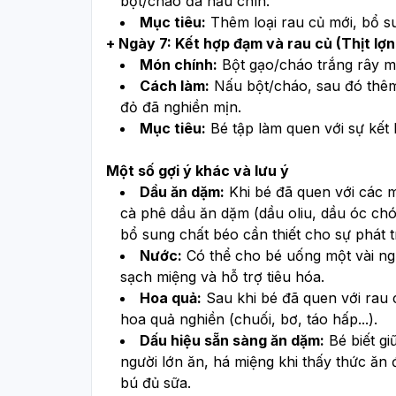
bột/cháo đã nấu chín.
Mục tiêu:
 Thêm loại rau củ mới, bổ s
+ Ngày 7: Kết hợp đạm và rau củ (Thịt lợn 
Món chính:
 Bột gạo/cháo trắng rây mị
Cách làm:
 Nấu bột/cháo, sau đó thêm 
đỏ đã nghiền mịn.
Mục tiêu:
 Bé tập làm quen với sự kế
Một số gợi ý khác và lưu ý
Dầu ăn dặm:
 Khi bé đã quen với các 
cà phê dầu ăn dặm (dầu oliu, dầu óc chó,
bổ sung chất béo cần thiết cho sự phát t
Nước:
 Có thể cho bé uống một vài ng
sạch miệng và hỗ trợ tiêu hóa.
Hoa quả:
 Sau khi bé đã quen với rau c
hoa quả nghiền (chuối, bơ, táo hấp...).
Dấu hiệu sẵn sàng ăn dặm:
 Bé biết gi
người lớn ăn, há miệng khi thấy thức ăn 
bú đủ sữa.