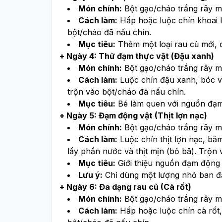
Món chính:
 Bột gạo/cháo trắng rây mị
Cách làm:
 Hấp hoặc luộc chín khoai l
bột/cháo đã nấu chín.
Mục tiêu:
 Thêm một loại rau củ mới, 
+ Ngày 4: Thử đạm thực vật (Đậu xanh)
Món chính:
 Bột gạo/cháo trắng rây m
Cách làm:
 Luộc chín đậu xanh, bóc vỏ
trộn vào bột/cháo đã nấu chín.
Mục tiêu:
 Bé làm quen với nguồn đạm
+ Ngày 5: Đạm động vật (Thịt lợn nạc)
Món chính:
 Bột gạo/cháo trắng rây mị
Cách làm:
 Luộc chín thịt lợn nạc, bă
lấy phần nước và thịt mịn (bỏ bã). Trộn
Mục tiêu:
 Giới thiệu nguồn đạm động 
Lưu ý:
 Chỉ dùng một lượng nhỏ ban đ
+ Ngày 6: Đa dạng rau củ (Cà rốt)
Món chính:
 Bột gạo/cháo trắng rây mị
Cách làm:
 Hấp hoặc luộc chín cà rốt,