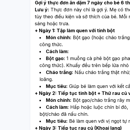
Gợi ý thực đơn ăn dặm 7 ngày cho bé 6 t
Lưu ý:
 Thực đơn này chỉ là gợi ý. Mẹ có thể 
tùy theo điều kiện và sở thích của bé. Mỗi
sáng hoặc trưa.
+ Ngày 1: Tập làm quen với tinh bột
Món chính:
 Bột gạo (hoặc cháo trắng
công thức.
Cách làm:
Bột gạo:
 1 muỗng cà phê bột gạo pha
công thức). Khuấy đều trên bếp lửa nhỏ
Cháo trắng:
 Nấu cháo trắng thật nhừ,
loãng.
Mục tiêu:
 Giúp bé làm quen với kết cấ
+ Ngày 2: Tiếp tục tinh bột + Thử rau củ v
Món chính:
 Bột gạo/cháo trắng rây mị
Cách làm:
 Hấp hoặc luộc chín bí đỏ, 
bột/cháo đã nấu chín.
Mục tiêu:
 Bé làm quen với vị ngọt tự 
+ Ngày 3: Tiếp tục rau củ (Khoai lang)