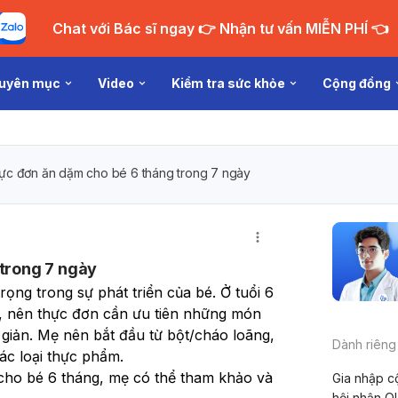
Chat với Bác sĩ ngay 👉 Nhận tư vấn MIỄN PHÍ 👈
uyên mục
Video
Kiểm tra sức khỏe
Cộng đồng
hực đơn ăn dặm cho bé 6 tháng trong 7 ngày
 trong 7 ngày
ọng trong sự phát triển của bé. Ở tuổi 6 
, nên thực đơn cần ưu tiên những món 
 giản. Mẹ nên bắt đầu từ bột/cháo loãng, 
Dành riêng
ác loại thực phẩm.
cho bé 6 tháng, mẹ có thể tham khảo và 
Gia nhập c
hội nhận Q