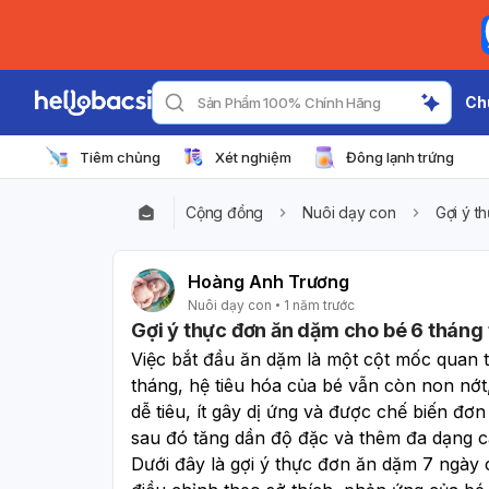
Ch
Sản Phẩm 100% Chính Hãng
Tiêm chủng
Xét nghiệm
Đông lạnh trứng
Cộng đồng
Nuôi dạy con
Gợi ý t
Hoàng Anh Trương
Nuôi dạy con
1 năm trước
Gợi ý thực đơn ăn dặm cho bé 6 tháng
Việc bắt đầu ăn dặm là một cột mốc quan tr
tháng, hệ tiêu hóa của bé vẫn còn non nớt
dễ tiêu, ít gây dị ứng và được chế biến đơn
sau đó tăng dần độ đặc và thêm đa dạng c
Dưới đây là gợi ý thực đơn ăn dặm 7 ngày 