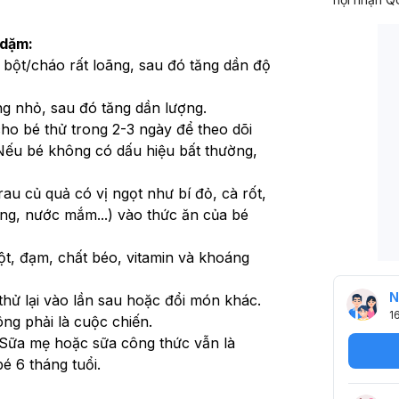
 dặm:
 bột/cháo rất loãng, sau đó tăng dần độ 
ng nhỏ, sau đó tăng dần lượng.
o bé thử trong 2-3 ngày để theo dõi 
 Nếu bé không có dấu hiệu bất thường, 
rau củ quả có vị ngọt như bí đỏ, cà rốt, 
ờng, nước mắm...) vào thức ăn của bé 
ột, đạm, chất béo, vitamin và khoáng 
N
thử lại vào lần sau hoặc đổi món khác. 
1
ng phải là cuộc chiến.
 Sữa mẹ hoặc sữa công thức vẫn là 
é 6 tháng tuổi.