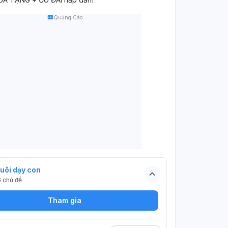
Quảng Cáo
uôi dạy con
6
chủ đề
Tham gia