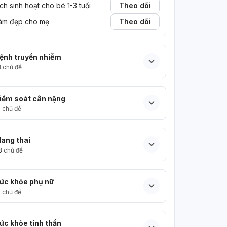
ịch sinh hoạt cho bé 1-3 tuổi
Theo dõi
àm đẹp cho mẹ
Theo dõi
ệnh truyền nhiễm
3
chủ đề
iểm soát cân nặng
5
chủ đề
ang thai
3
chủ đề
ức khỏe phụ nữ
5
chủ đề
ức khỏe tinh thần