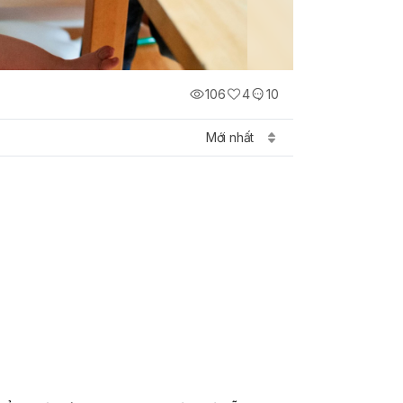
106
4
10
Mới nhất