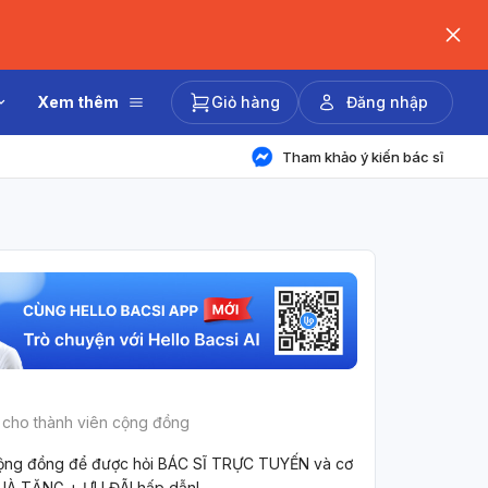
Xem thêm
Giỏ hàng
Đăng nhập
Tham khảo ý kiến bác sĩ
 cho thành viên cộng đồng
ộng đồng để được hỏi BÁC SĨ TRỰC TUYẾN và cơ
UÀ TẶNG + ƯU ĐÃI hấp dẫn!