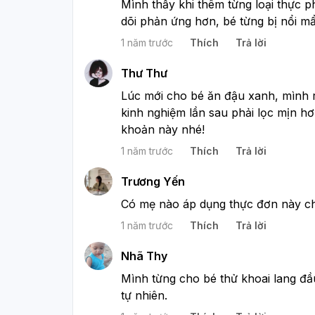
Mình thấy khi thêm từng loại thực p
dõi phản ứng hơn, bé từng bị nổi mẩn
1 năm trước
Thích
Trả lời
Thư Thư
Lúc mới cho bé ăn đậu xanh, mình r
kinh nghiệm lần sau phải lọc mịn hơ
khoản này nhé!
1 năm trước
Thích
Trả lời
Trương Yến
Có mẹ nào áp dụng thực đơn này c
1 năm trước
Thích
Trả lời
Nhã Thy
Mình từng cho bé thử khoai lang đầu t
tự nhiên.