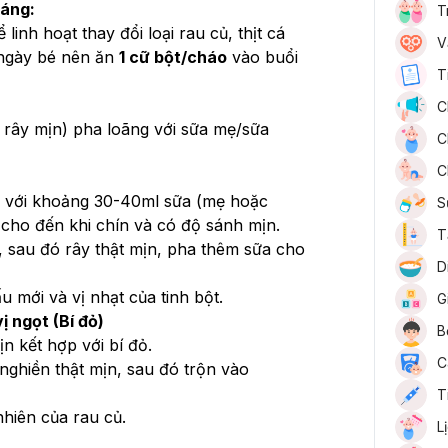
háng:
T
linh hoạt thay đổi loại rau củ, thịt cá 
V
 ngày bé nên ăn 
1 cữ bột/cháo
 vào buổi 
T
C
 rây mịn) pha loãng với sữa mẹ/sữa 
C
C
 với khoảng 30-40ml sữa (mẹ hoặc 
S
 cho đến khi chín và có độ sánh mịn.
T
 sau đó rây thật mịn, pha thêm sữa cho 
D
u mới và vị nhạt của tinh bột.
G
ị ngọt (Bí đỏ)
B
n kết hợp với bí đỏ.
C
nghiền thật mịn, sau đó trộn vào 
T
nhiên của rau củ.
L