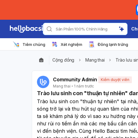
Ch
Sản Phẩm 100% Chính Hãng
Tiêm chủng
Xét nghiệm
Đông lạnh trứng
Cộng đồng
Mang thai
Trào lưu si
Community Admin
Kiểm duyệt viên
Mang thai
1 năm trước
Trào lưu sinh con "thuận tự nhiên" đan
Trào lưu sinh con "thuận tự nhiên" tại nhà,
sóng trở lại và thu hút sự quan tâm của nhi
ta sẽ khám phá lý do vì sao xu hướng này 
như rủi ro tiềm ẩn mà các mẹ bầu cần cân n
vì đến bệnh viện. Cùng Hello Bacsi tìm hiể