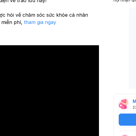
diện về trào lưu này!
ợc hỏi về chăm sóc sức khỏe cá nhân 
 miễn phí, 
tham gia ngay
M
2