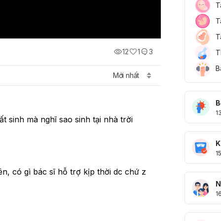
T
T
T
12
1
3
T
B
Mới nhất
B
1
t sinh mà nghĩ sao sinh tại nhà trời
K
1
, có gì bác sĩ hỗ trợ kịp thời dc chứ z 
N
1