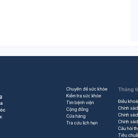
Chuyên đề sức khỏe
Thông t
Kiểm tra sức khỏe
g
Điều khoả
Tìm bệnh viện
ra
Chính sác
Cộng đồng
sóc
Chính sác
Cửa hàng
ộc
Chính sác
Tra cứu lịch hẹn
Câu hỏi t
Tiêu chu