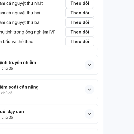
am cá nguyệt thứ nhất
Theo dõi
am cá nguyệt thứ hai
Theo dõi
am cá nguyệt thứ ba
Theo dõi
hụ tinh trong ống nghiệm IVF
Theo dõi
à bầu và thể thao
Theo dõi
ệnh truyền nhiễm
3
chủ đề
iểm soát cân nặng
5
chủ đề
uôi dạy con
6
chủ đề