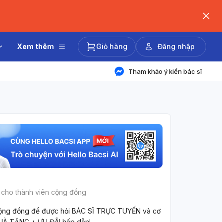
Xem thêm
Giỏ hàng
Đăng nhập
Tham khảo ý kiến bác sĩ
 cho thành viên cộng đồng
ộng đồng để được hỏi BÁC SĨ TRỰC TUYẾN và cơ
UÀ TẶNG + ƯU ĐÃI hấp dẫn!