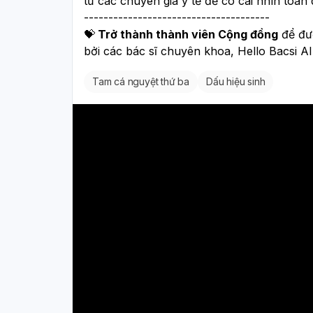
từ các chuyên gia y tế để có cái nhìn toàn 
--------------------------------------
💝
 Trở thành thành viên Cộng đồng
 để đư
bởi các bác sĩ chuyên khoa, Hello Bacsi AI
Tam cá nguyệt thứ ba
Dấu hiệu sinh