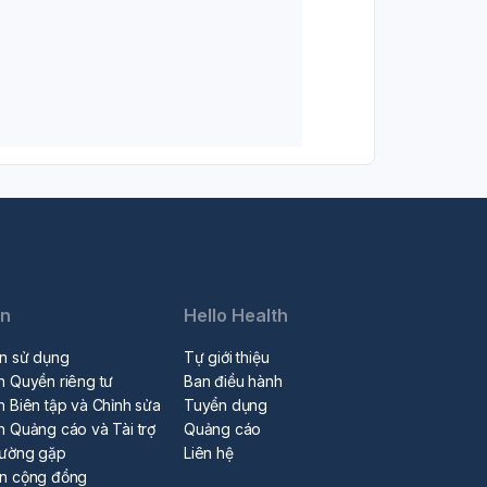
in
Hello Health
n sử dụng
Tự giới thiệu
h Quyền riêng tư
Ban điều hành
h Biên tập và Chỉnh sửa
Tuyển dụng
h Quảng cáo và Tài trợ
Quảng cáo
hường gặp
Liên hệ
ẩn cộng đồng