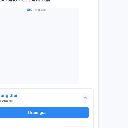
Quảng Cáo
ang thai
3
chủ đề
Tham gia