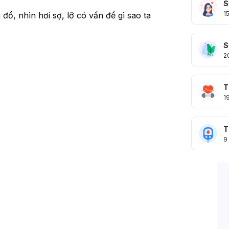
S
1
 đồ, nhìn hơi sợ, lỡ có vấn đề gì sao ta
S
2
T
1
T
9