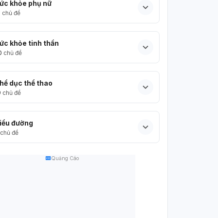
ức khỏe phụ nữ
5
chủ đề
ức khỏe tinh thần
0
chủ đề
hể dục thể thao
9
chủ đề
iểu đường
chủ đề
Quảng Cáo