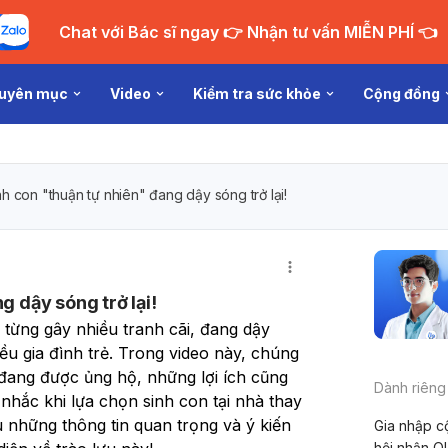
Chat với Bác sĩ ngay 👉 Nhận tư vấn MIỄN PHÍ 👈
uyên mục
Video
Kiểm tra sức khỏe
Cộng đồng
nh con "thuận tự nhiên" đang dậy sóng trở lại!
g dậy sóng trở lại!
 từng gây nhiều tranh cãi, đang dậy 
ều gia đình trẻ. Trong video này, chúng 
đang được ủng hộ, những lợi ích cũng 
Dành riêng
hắc khi lựa chọn sinh con tại nhà thay 
u những thông tin quan trọng và ý kiến 
Gia nhập c
hội nhận Q