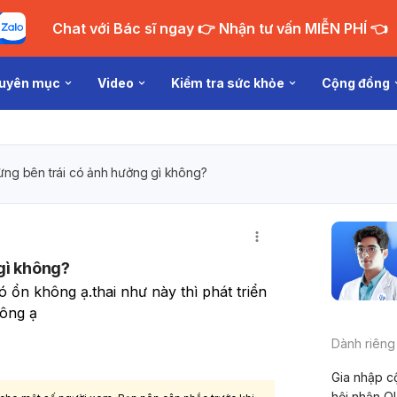
Chat với Bác sĩ ngay 👉 Nhận tư vấn MIỄN PHÍ 👈
uyên mục
Video
Kiểm tra sức khỏe
Cộng đồng
ừng bên trái có ảnh hưởng gì không?
gì không?
ó ổn không ạ.thai như này thì phát triển 
hông ạ
Dành riêng
Gia nhập c
hội nhận Q