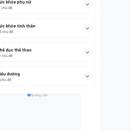
ức khỏe phụ nữ
5
chủ đề
ức khỏe tinh thần
0
chủ đề
hể dục thể thao
9
chủ đề
iểu đường
chủ đề
Quảng Cáo