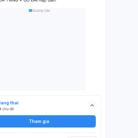
Quảng Cáo
ang thai
3
chủ đề
Tham gia