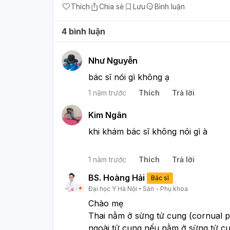
Thích
Chia sẻ
Lưu
Bình luận
4 bình luận
Như Nguyễn
bác sĩ nói gì không ạ
1 năm trước
Thích
Trả lời
Kim Ngân
khi khám bác sĩ không nói gì à
1 năm trước
Thích
Trả lời
BS. Hoàng Hải
Bác sĩ
Đại học Y Hà Nội
Sản - Phụ khoa
Chào mẹ
Thai nằm ở sừng tử cung (cornual p
ngoài tử cung nếu nằm ở sừng tử cu