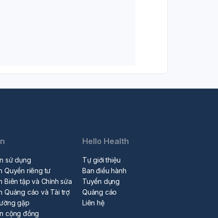
in
Hello Health
n sử dụng
Tự giới thiệu
h Quyền riêng tư
Ban điều hành
h Biên tập và Chỉnh sửa
Tuyển dụng
h Quảng cáo và Tài trợ
Quảng cáo
hường gặp
Liên hệ
ẩn cộng đồng