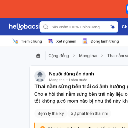
Ch
Sản Phẩm 100% Chính Hãng
Tiêm chủng
Xét nghiệm
Đông lạnh trứng
Cộng đồng
Mang thai
Thai nằm s
Người dùng ẩn danh
Mang thai
1 năm trước
Thai nằm sừng bên trái có ảnh hưởng 
Cho e hỏi thai nằm sừng bên trái này liệu c
tốt không ạ.có mom nào bị như thế này k
Bệnh lý thai kỳ
Sự phát triển thai nhi