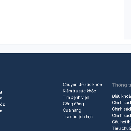
Chuyên đề sức khỏe
Thông t
Kiểm tra sức khỏe
g
Điều khoả
Tìm bệnh viện
ra
Chính sác
Cộng đồng
sóc
Chính sác
Cửa hàng
ộc
Chính sác
Tra cứu lịch hẹn
Câu hỏi t
Tiêu chu