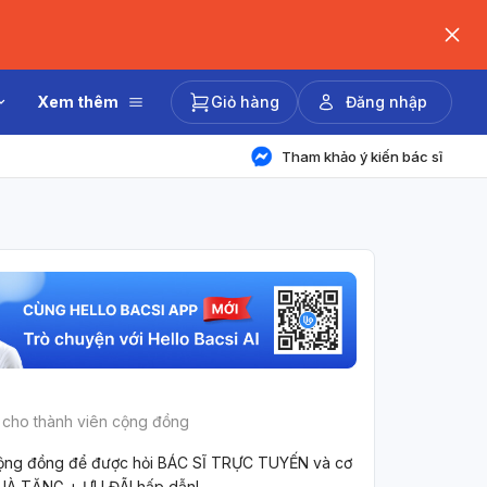
Xem thêm
Giỏ hàng
Đăng nhập
Tham khảo ý kiến bác sĩ
 cho thành viên cộng đồng
ộng đồng để được hỏi BÁC SĨ TRỰC TUYẾN và cơ
UÀ TẶNG + ƯU ĐÃI hấp dẫn!