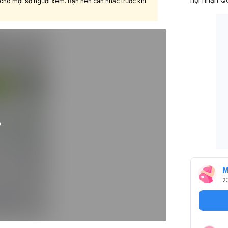
 cho một số người xem. Bạn nên cân nhắc trước khi
M
2