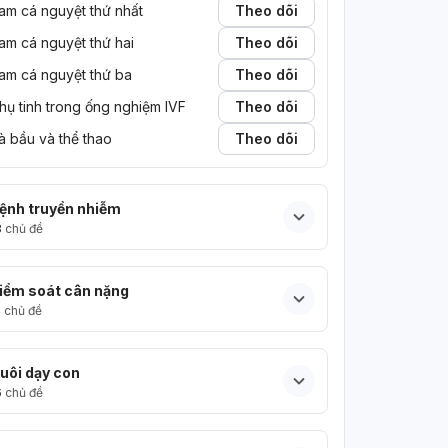
am cá nguyệt thứ nhất
Theo dõi
am cá nguyệt thứ hai
Theo dõi
am cá nguyệt thứ ba
Theo dõi
hụ tinh trong ống nghiệm IVF
Theo dõi
à bầu và thể thao
Theo dõi
ệnh truyền nhiễm
3
chủ đề
iểm soát cân nặng
5
chủ đề
uôi dạy con
6
chủ đề