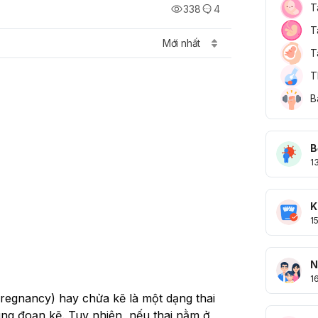
T
338
4
T
Mới nhất
T
T
B
B
1
K
1
N
1
regnancy) hay chửa kẽ là một dạng thai 
ng đoạn kẽ. Tuy nhiên, nếu thai nằm ở 