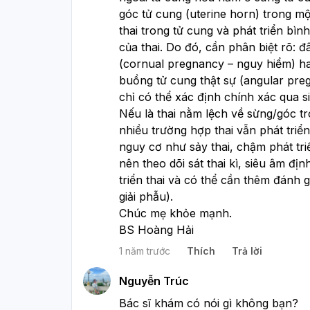
góc tử cung (uterine horn) trong một
thai trong tử cung và phát triển bình
của thai. Do đó, cần phân biệt rõ: đ
(cornual pregnancy – nguy hiểm) ha
buồng tử cung thật sự (angular preg
chỉ có thể xác định chính xác qua s
Nếu là thai nằm lệch về sừng/góc t
nhiều trường hợp thai vẫn phát triển
nguy cơ như sảy thai, chậm phát tri
nên theo dõi sát thai kì, siêu âm địn
triển thai và có thể cần thêm đánh g
giải phẫu). 
Chúc mẹ khỏe mạnh.
BS Hoàng Hải
1 năm trước
Thích
Trả lời
Nguyễn Trúc
Bác sĩ khám có nói gì không bạn?