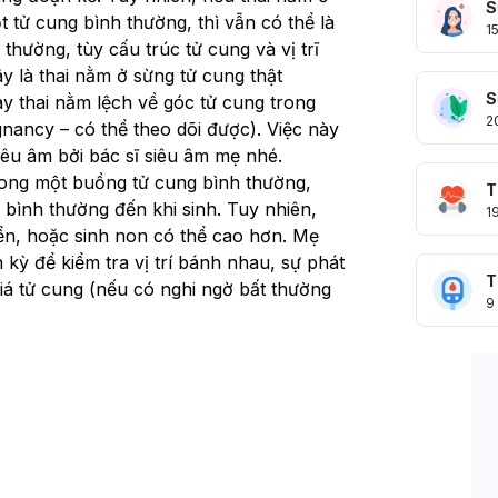
S
 tử cung bình thường, thì vẫn có thể là 
1
 thường, tùy cấu trúc tử cung và vị trĩ 
ây là thai nằm ở sừng tử cung thật 
S
y thai nằm lệch về góc tử cung trong 
2
nancy – có thể theo dõi được). Việc này 
iêu âm bởi bác sĩ siêu âm mẹ nhé.
rong một buồng tử cung bình thường, 
T
 bình thường đến khi sinh. Tuy nhiên, 
1
ển, hoặc sinh non có thể cao hơn. Mẹ 
h kỳ để kiểm tra vị trí bánh nhau, sự phát 
T
iá tử cung (nếu có nghi ngờ bất thường 
9