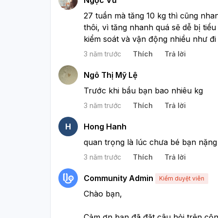
Ngọc Vũ
27 tuần mà tăng 10 kg thì cũng nhanh
thôi, vì tăng nhanh quá sẽ dễ bị tiểu 
kiểm soát và vận động nhiều như đi
3 năm trước
Thích
Trả lời
Ngô Thị Mỹ Lệ
Trước khi bầu bạn bao nhiêu kg
3 năm trước
Thích
Trả lời
H
Hong Hanh
quan trọng là lúc chưa bé bạn nặng
3 năm trước
Thích
Trả lời
Community Admin
Kiểm duyệt viên
Chào bạn, 
Cảm ơn bạn đã đặt câu hỏi trên cộng