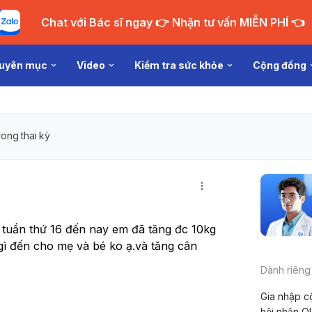
Chat với Bác sĩ ngay 👉 Nhận tư vấn MIỄN PHÍ 👈
uyên mục
Video
Kiểm tra sức khỏe
Cộng đồng
ong thai kỳ
 tuần thứ 16 đến nay em đã tăng đc 10kg 
gì đến cho mẹ và bé ko ạ.và tăng cân 
Dành riêng
Gia nhập c
hội nhận Q