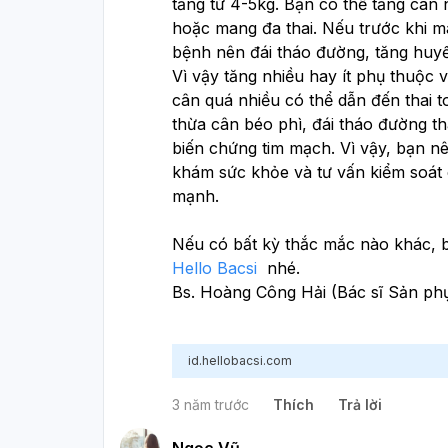
tăng từ 4-5kg. Bạn có thể tăng cân 
hoặc mang đa thai. Nếu trước khi ma
bệnh nên đái tháo đường, tăng huyết
Vì vậy tăng nhiều hay ít phụ thuộc 
cân quá nhiều có thể dẫn đến thai to
thừa cân béo phì, đái tháo đường thai
biến chứng tim mạch. Vì vậy, bạn n
khám sức khỏe và tư vấn kiểm soát 
mạnh.
Nếu có bất kỳ thắc mắc nào khác, b
Hello Bacsi
  nhé. 
Bs. Hoàng Công Hải (Bác sĩ Sản ph
id.hellobacsi.com
3 năm trước
Thích
Trả lời