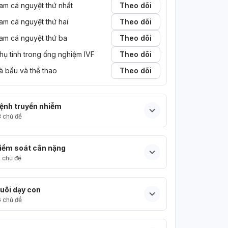
am cá nguyệt thứ nhất
Theo dõi
am cá nguyệt thứ hai
Theo dõi
am cá nguyệt thứ ba
Theo dõi
hụ tinh trong ống nghiệm IVF
Theo dõi
à bầu và thể thao
Theo dõi
ệnh truyền nhiễm
3
chủ đề
iểm soát cân nặng
5
chủ đề
uôi dạy con
6
chủ đề