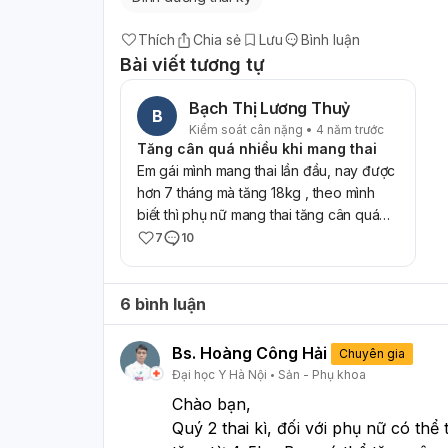
Thích
Chia sẻ
Lưu
Bình luận
Bài viết tương tự
Bạch Thị Lương Thuỷ
B
Kiểm soát cân nặng • 4 năm trước
Tăng cân quá nhiều khi mang thai
Em gái mình mang thai lần đầu, nay được
hơn 7 tháng mà tăng 18kg , theo mình
biết thì phụ nữ mang thai tăng cân quá
nhiều cũng không tốt, sợ nhất là tiền sản
7
10
giật – sản giật, có thể nguy hiểm cả tính
mạng của mẹ và bé.vậy cho mình hỏi em
6 bình luận
mình giảm cân từ bây giờ có được
không, nếu được thì giảm như thế nào để
không gây hại cho bé?mình xin cảm ơn.
Bs. Hoàng Công Hải
Chuyên gia
Đại học Y Hà Nội
Sản - Phụ khoa
Chào bạn,
Quý 2 thai kì, đối với phụ nữ có thể