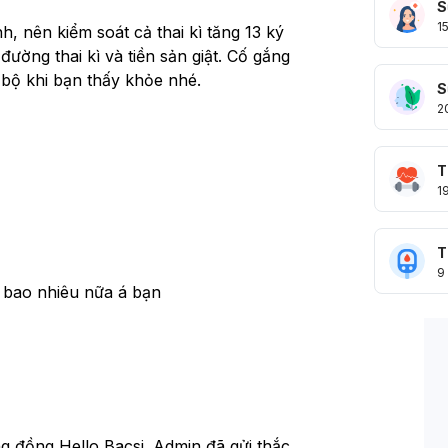
S
1
, nên kiểm soát cả thai kì tăng 13 ký 
đường thai kì và tiền sản giật. Cố gắng 
 bộ khi bạn thấy khỏe nhé. 
S
2
T
1
T
9
 bao nhiêu nữa á bạn 
 đồng Hello Bacsi. Admin đã gửi thắc 