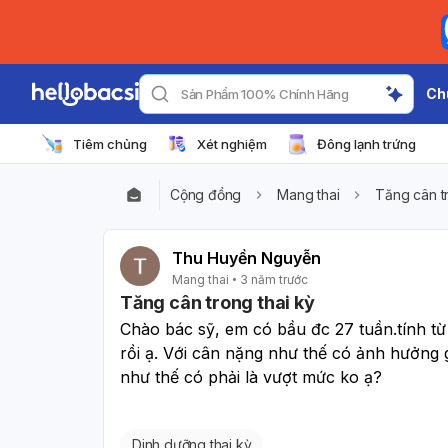
Ch
Sản Phẩm 100% Chính Hãng
Tiêm chủng
Xét nghiệm
Đông lạnh trứng
Cộng đồng
Mang thai
Tăng cân tr
Thu Huyền Nguyễn
Mang thai
3 năm trước
Tăng cân trong thai kỳ
Chào bác sỹ, em có bầu đc 27 tuần.tính từ
rồi ạ. Với cân nặng như thế có ảnh hưởng 
như thế có phải là vượt mức ko ạ?
Dinh dưỡng thai kỳ