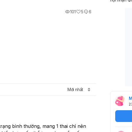
101
5
6
Mới nhất
M
2
 trạng bình thường, mang 1 thai chỉ nên 