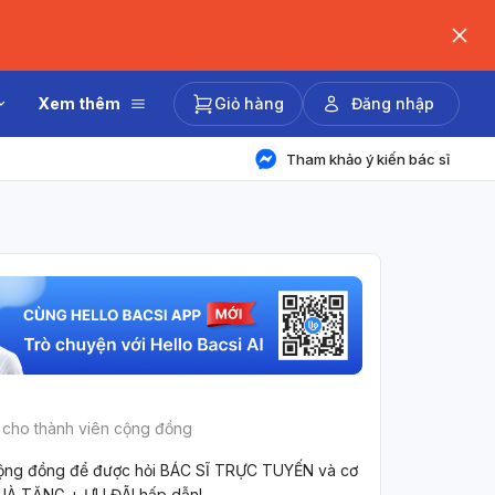
Xem thêm
Giỏ hàng
Đăng nhập
Tham khảo ý kiến bác sĩ
 cho thành viên cộng đồng
ộng đồng để được hỏi BÁC SĨ TRỰC TUYẾN và cơ
UÀ TẶNG + ƯU ĐÃI hấp dẫn!