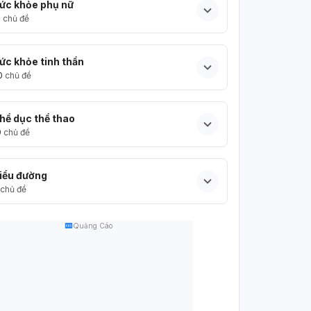
ức khỏe phụ nữ
5
chủ đề
ức khỏe tinh thần
0
chủ đề
hể dục thể thao
9
chủ đề
iểu đường
chủ đề
Quảng Cáo