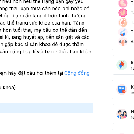
nhiều hơn nếu thể trạng bạn gầy yếu 
T
ng thai, bạn thừa cân béo phì hoặc có 
T
 áp, bạn cần tăng ít hơn bình thường. 
T
vào thể trạng sức khỏe của bạn. Tăng 
 hơn tuổi thai, mẹ bầu có thể dẫn đến 
T
 kì, tăng huyết áp, tiền sản giật và các 
B
ên gặp bác sĩ sản khoa để được thăm 
cân nặng hợp lí với bạn. Chúc bạn khỏe 
B
1
ạn hãy đặt câu hỏi thêm tại 
Cộng đồng 
K
ụ khoa)
1
N
1