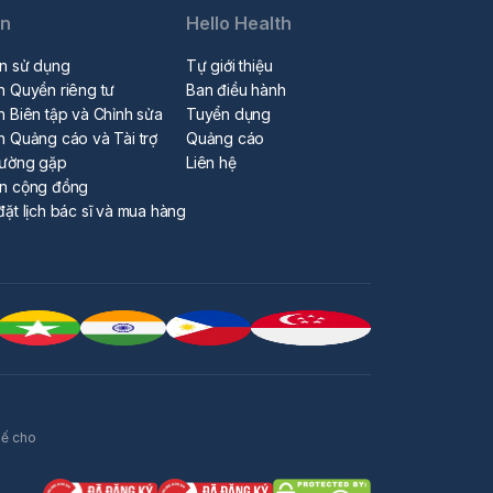
in
Hello Health
n sử dụng
Tự giới thiệu
h Quyền riêng tư
Ban điều hành
h Biên tập và Chỉnh sửa
Tuyển dụng
h Quảng cáo và Tài trợ
Quảng cáo
hường gặp
Liên hệ
ẩn cộng đồng
đặt lịch bác sĩ và mua hàng
hế cho