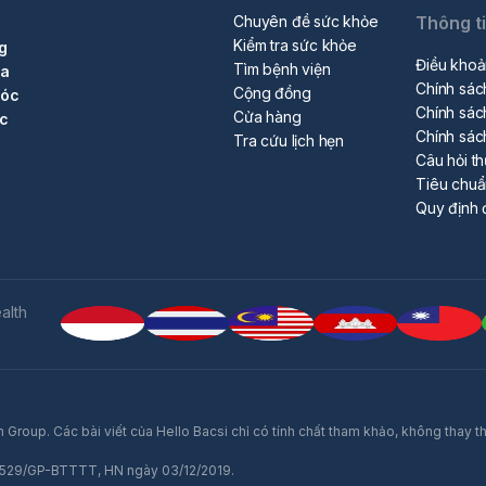
Chuyên đề sức khỏe
Thông t
Kiểm tra sức khỏe
g
Điều khoả
Tìm bệnh viện
ra
Chính sác
Cộng đồng
sóc
Chính sác
Cửa hàng
ộc
Chính sác
Tra cứu lịch hẹn
Câu hỏi t
Tiêu chu
Quy định 
alth
 Group. Các bài viết của Hello Bacsi chỉ có tính chất tham khảo, không thay t
số 529/GP-BTTTT, HN ngày 03/12/2019.