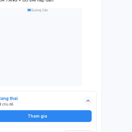
Quảng Cáo
ang thai
3
chủ đề
Tham gia