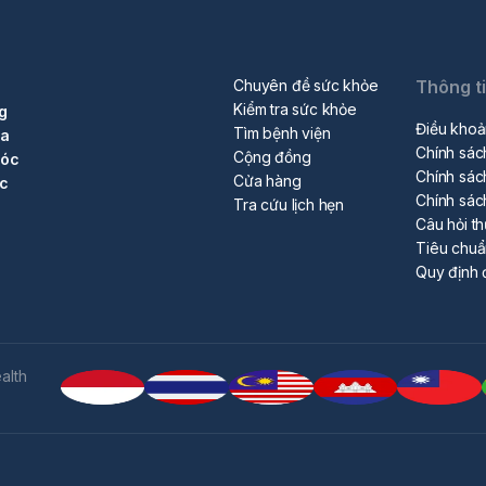
Chuyên đề sức khỏe
Thông t
Kiểm tra sức khỏe
g
Điều khoả
Tìm bệnh viện
ra
Chính sác
Cộng đồng
sóc
Chính sác
Cửa hàng
ộc
Chính sác
Tra cứu lịch hẹn
Câu hỏi t
Tiêu chu
Quy định 
alth