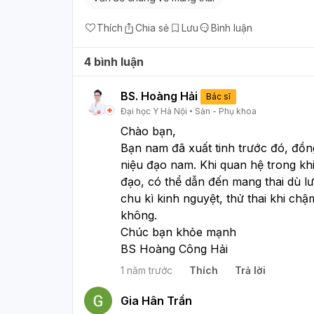
Thích
Chia sẻ
Lưu
Bình luận
4 bình luận
BS. Hoàng Hải
Bác sĩ
Đại học Y Hà Nội
Sản - Phụ khoa
Chào bạn,
Bạn nam đã xuất tinh trước đó, đồng 
niệu đạo nam. Khi quan hệ trong kh
đạo, có thể dẫn đến mang thai dù lượ
chu kì kinh nguyệt, thử thai khi ch
không.
Chúc bạn khỏe mạnh
BS Hoàng Công Hải 
1 năm trước
Thích
Trả lời
Gia Hân Trần