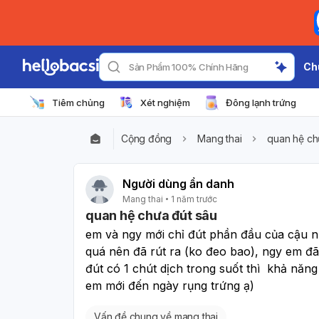
Ch
Sản Phẩm 100% Chính Hãng
Tiêm chủng
Xét nghiệm
Đông lạnh trứng
Cộng đồng
Mang thai
quan hệ ch
Người dùng ẩn danh
Mang thai
1 năm trước
quan hệ chưa đút sâu
﻿em và ngy mới chỉ đút phần đầu của cậu 
quá nên đã rút ra (ko đeo bao), ngy em đã 
đút có 1 chút dịch trong suốt thì  khả năn
em mới đến ngày rụng trứng ạ)
Vấn đề chung về mang thai