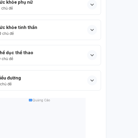
ức khỏe phụ nữ
5
chủ đề
ức khỏe tinh thần
0
chủ đề
hể dục thể thao
9
chủ đề
iểu đường
chủ đề
Quảng Cáo