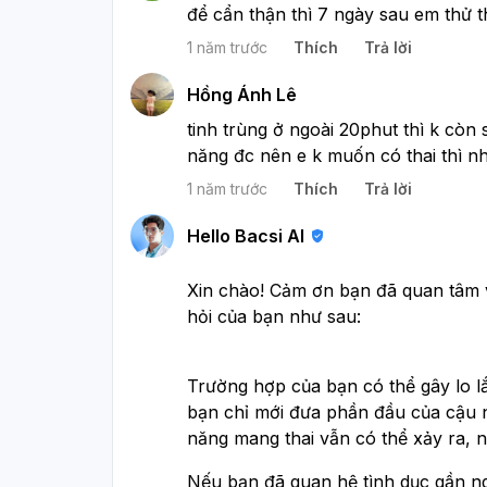
để cẩn thận thì 7 ngày sau em thử t
1 năm trước
Thích
Trả lời
Hồng Ánh Lê
tinh trùng ở ngoài 20phut thì k còn
năng đc nên e k muốn có thai thì n
1 năm trước
Thích
Trả lời
Hello Bacsi AI
Xin chào! Cảm ơn bạn đã quan tâm và
hỏi của bạn như sau:
Trường hợp của bạn có thể gây lo lắ
bạn chỉ mới đưa phần đầu của cậu 
năng mang thai vẫn có thể xảy ra, như
Nếu bạn đã quan hệ tình dục gần ng