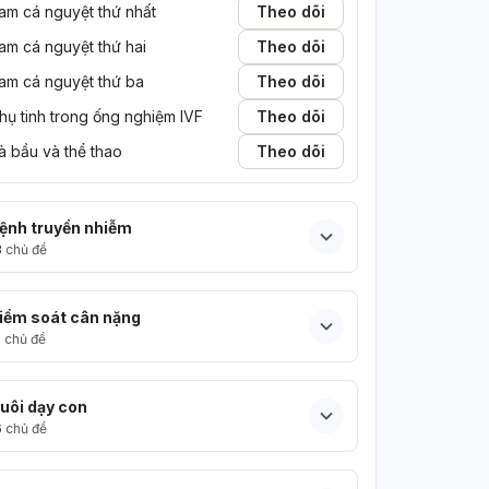
am cá nguyệt thứ nhất
Theo dõi
am cá nguyệt thứ hai
Theo dõi
am cá nguyệt thứ ba
Theo dõi
hụ tinh trong ống nghiệm IVF
Theo dõi
à bầu và thể thao
Theo dõi
ệnh truyền nhiễm
3
chủ đề
iểm soát cân nặng
5
chủ đề
uôi dạy con
6
chủ đề