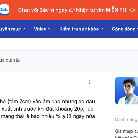
Chat với Bác sĩ ngay 👉 Nhận tư vấn MIỄN PHÍ 👈
uyên mục
Video
Kiểm tra sức khỏe
Cộng đồng
ưa đút sâu
nhỏ (tầm 7cm) vào âm đạo nhưng do đau 
xuất tinh trước khi đút khoảng 20p, lúc 
g mang thai là bao nhiêu % ạ (8 ngày nữa 
Dành riêng
Gia nhập c
hội nhận Q