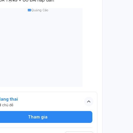
Quảng Cáo
ang thai
3
chủ đề
Tham gia