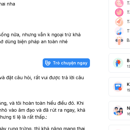
T
hai nha 
T
T
T
 sống nữa, nhưng vẫn k ngoại trừ khả 
B
hớ dùng biện pháp an toàn nhé
B
Trò chuyện ngay
1
 đặt câu hỏi, rất vui được trả lời câu
K
1
ng, và tôi hoàn toàn hiểu điều đó. Khi
N
nhỏ vào âm đạo và đã rút ra ngay, khả
1
ng tỉ lệ là rất thấp.:
ày rụng trứng, thì khả năng mang thai