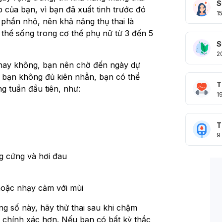
S
 của bạn, vì bạn đã xuất tinh trước đó
1
phần nhỏ, nên khả năng thụ thai là
 thể sống trong cơ thể phụ nữ từ 3 đến 5
S
2
hay không, bạn nên chờ đến ngày dự
u bạn không đủ kiên nhẫn, bạn có thể
T
g tuần đầu tiên, như:
1
T
9
g cứng và hơi đau
hoặc nhạy cảm với mùi
ng số này, hãy thử thai sau khi chậm
 chính xác hơn. Nếu bạn có bất kỳ thắc