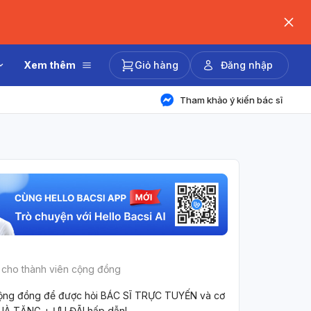
Xem thêm
Giỏ hàng
Đăng nhập
Tham khảo ý kiến bác sĩ
 cho thành viên cộng đồng
ộng đồng để được hỏi BÁC SĨ TRỰC TUYẾN và cơ
UÀ TẶNG + ƯU ĐÃI hấp dẫn!