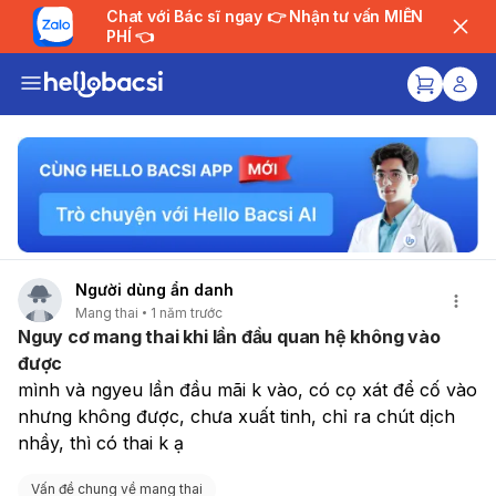
Chat với Bác sĩ ngay 👉 Nhận tư vấn MIỄN
PHÍ 👈
Người dùng ẩn danh
Mang thai
1 năm trước
Nguy cơ mang thai khi lần đầu quan hệ không vào
được
mình và ngyeu lần đầu mãi k vào, có cọ xát để cố vào 
nhưng không được, chưa xuất tinh, chỉ ra chút dịch 
nhầy, thì có thai k ạ
Vấn đề chung về mang thai