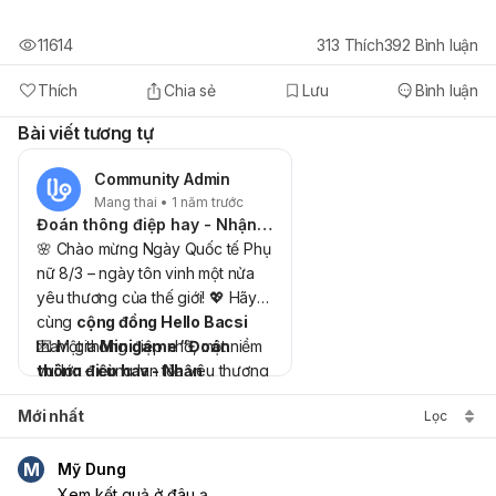
11614
313
Thích
392
Bình luận
Thích
Chia sẻ
Lưu
Bình luận
Bài viết tương tự
Community Admin
Mang thai • 1 năm trước
Đoán thông điệp hay - Nhận “BabyThree” liền tay
🌸 Chào mừng Ngày Quốc tế Phụ
nữ 8/3 – ngày tôn vinh một nửa
yêu thương của thế giới! 💖 Hãy
cùng
cộng đồng Hello Bacsi
tham gia
💌 Một thông điệp nhỏ, một niềm
Minigame “Đoán
thông điệp hay - Nhận
vui lớn – cùng lan tỏa yêu thương
BabyThree liền tay”
trong ngày đặc biệt này nhé! 💝
để gửi
Mới nhất
Lọc
những lời chúc ngọt ngào đến
những người phụ nữ thân yêu và
🎁
Tặng 10 Bé gấu “Baby
đón nhận cơ hội sở hữu blindbox
Three” đến 10 bạn đăng ký
M
Mỹ Dung
siêu xinh “Baby Three”. 🌷✨
thành viên cộng đồng
Xem kết quả ở đâu ạ