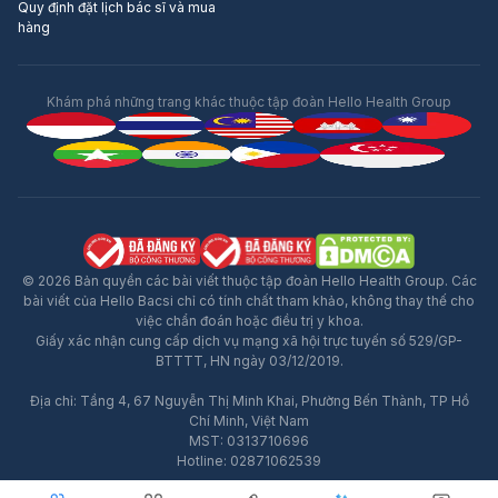
Quy định đặt lịch bác sĩ và mua
hàng
Khám phá những trang khác thuộc tập đoàn Hello Health Group
© 2026 Bản quyền các bài viết thuộc tập đoàn Hello Health Group. Các
bài viết của Hello Bacsi chỉ có tính chất tham khảo, không thay thế cho
việc chẩn đoán hoặc điều trị y khoa.
Giấy xác nhận cung cấp dịch vụ mạng xã hội trực tuyến số 529/GP-
BTTTT, HN ngày 03/12/2019.
Địa chỉ: Tầng 4, 67 Nguyễn Thị Minh Khai, Phường Bến Thành, TP Hồ
Quảng Cáo
Chí Minh, Việt Nam
MST: 0313710696
Hotline: 02871062539