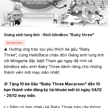
Giáng sinh lung linh - Rinh blindbox "Baby three"
Đã kết thúc
🎄 Hưởng ứng trào lưu yêu thích bé gấu “Baby 
Three”, cùng HelloBacsi chào đón Giáng sinh lung linh 
với Minigame đặc biệt! Tham gia ngay để rinh về 
blindbox siêu xinh Baby Three dành riêng cho những 
thành viên mới may mắn nhất!
🎁 
Tặng 10 bé Gấu "Baby Three Macaroon" đến 10 
bạn thành viên đăng ký tài khoản mới từ ngày 04/12 
- 29/12 may mắn. 
👉 Đếm có bao nhiêu bé Baby Three trên cây thông 