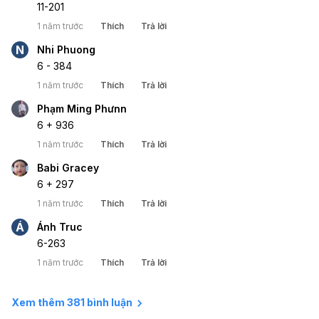
11-201
quyết định và người trúng giải
được chọn ngẫu nhiên. Đừng
1 năm trước
Thích
Trả lời
nịnh BTC, vì tụi mình không hề
309
350
N
Nhi Phuong
lung lay đâu nha! 😜
6 - 384
1 năm trước
Thích
Trả lời
Phạm Ming Phưnn
6 + 936
1 năm trước
Thích
Trả lời
Babi Gracey
6 + 297
1 năm trước
Thích
Trả lời
Á
Ánh Truc
6-263
1 năm trước
Thích
Trả lời
Xem thêm 381 bình luận