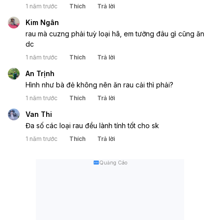
1 năm trước
Thích
Trả lời
Kim Ngân
rau mà cuzng phải tuỳ loại hã, em tưởng đâu gì cũng ăn 
dc
1 năm trước
Thích
Trả lời
An Trịnh
Hình như bà đẻ không nên ăn rau cải thì phải?
1 năm trước
Thích
Trả lời
Van Thi
Đa số các loại rau đều lành tính tốt cho sk
1 năm trước
Thích
Trả lời
Quảng Cáo