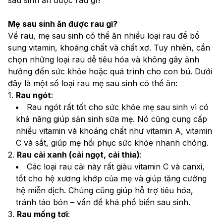
Mẹ sau sinh ăn được rau gì?
Về rau, mẹ sau sinh có thể ăn nhiều loại rau để bổ 
sung vitamin, khoáng chất và chất xơ. Tuy nhiên, cần 
chọn những loại rau dễ tiêu hóa và không gây ảnh 
hưởng đến sức khỏe hoặc quá trình cho con bú. Dưới 
đây là một số loại rau mẹ sau sinh có thể ăn:
1. 
Rau ngót
:
Rau ngót rất tốt cho sức khỏe mẹ sau sinh vì có 
khả năng giúp sản sinh sữa mẹ. Nó cũng cung cấp 
nhiều vitamin và khoáng chất như vitamin A, vitamin 
C và sắt, giúp mẹ hồi phục sức khỏe nhanh chóng.
2. 
Rau cải xanh (cải ngọt, cải thìa)
:
Các loại rau cải này rất giàu vitamin C và canxi, 
tốt cho hệ xương khớp của mẹ và giúp tăng cường 
hệ miễn dịch. Chúng cũng giúp hỗ trợ tiêu hóa, 
tránh táo bón – vấn đề khá phổ biến sau sinh.
3. 
Rau mồng tơi
: