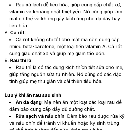
Rau xà lách dễ tiêu hóa, giúp cung cấp chất xơ, 
vitamin và khoáng chất thiết yếu. Nó cũng giúp làm 
mát cơ thể và không gây kích ứng cho dạ dày hay 
tiêu hóa.
8. 
Cà rốt
:
Cà rốt không chỉ tốt cho mắt mà còn cung cấp 
nhiều beta-carotene, một loại tiền vitamin A. Cà rốt 
cũng giàu chất xơ và giúp mẹ giảm táo bón.
9. 
Rau thì là
:
Rau thì là có tác dụng kích thích tiết sữa cho mẹ, 
giúp tăng nguồn sữa tự nhiên. Nó cũng có các đặc 
tính giúp mẹ thư giãn và cải thiện tiêu hóa.
Lưu ý khi ăn rau sau sinh
Ăn đa dạng
: Mẹ nên ăn một loạt các loại rau để 
đảm bảo cung cấp đầy đủ dưỡng chất.
Rửa sạch và nấu chín
: Đảm bảo rau được rửa kỹ 
và nấu chín để tránh vi khuẩn hoặc ký sinh trùng 
có thể ảnh hưởng đến sức khỏe mẹ và bé.