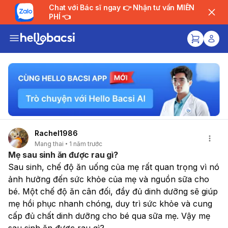
Chat với Bác sĩ ngay 👉 Nhận tư vấn MIỄN
PHÍ 👈
Rachel1986
Mang thai
1 năm trước
Mẹ sau sinh ăn được rau gì?
Sau sinh, chế độ ăn uống của mẹ rất quan trọng vì nó 
ảnh hưởng đến sức khỏe của mẹ và nguồn sữa cho 
bé. Một chế độ ăn cân đối, đầy đủ dinh dưỡng sẽ giúp 
mẹ hồi phục nhanh chóng, duy trì sức khỏe và cung 
cấp đủ chất dinh dưỡng cho bé qua sữa mẹ. Vậy mẹ 
sau sinh ăn được rau gì?