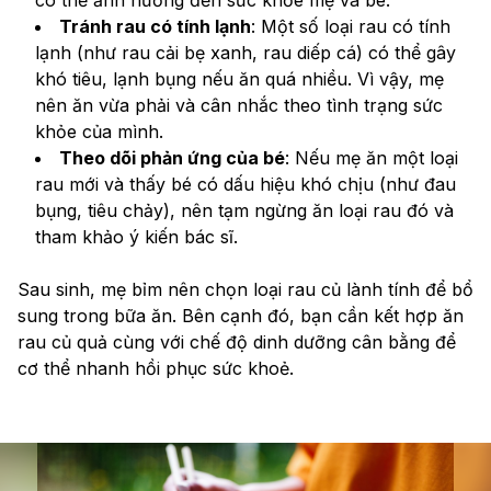
Tránh rau có tính lạnh
: Một số loại rau có tính 
lạnh (như rau cải bẹ xanh, rau diếp cá) có thể gây 
khó tiêu, lạnh bụng nếu ăn quá nhiều. Vì vậy, mẹ 
nên ăn vừa phải và cân nhắc theo tình trạng sức 
khỏe của mình.
Theo dõi phản ứng của bé
: Nếu mẹ ăn một loại 
rau mới và thấy bé có dấu hiệu khó chịu (như đau 
bụng, tiêu chảy), nên tạm ngừng ăn loại rau đó và 
tham khảo ý kiến bác sĩ.
Sau sinh, mẹ bỉm nên chọn loại rau củ lành tính để bổ 
sung trong bữa ăn. Bên cạnh đó, bạn cần kết hợp ăn 
rau củ quả cùng với chế độ dinh dưỡng cân bằng để 
cơ thể nhanh hồi phục sức khoẻ.