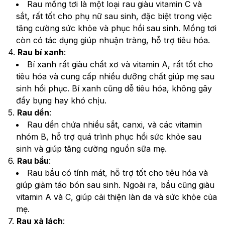
Rau mồng tơi là một loại rau giàu vitamin C và 
sắt, rất tốt cho phụ nữ sau sinh, đặc biệt trong việc 
tăng cường sức khỏe và phục hồi sau sinh. Mồng tơi 
còn có tác dụng giúp nhuận tràng, hỗ trợ tiêu hóa.
4. 
Rau bí xanh
:
Bí xanh rất giàu chất xơ và vitamin A, rất tốt cho 
tiêu hóa và cung cấp nhiều dưỡng chất giúp mẹ sau 
sinh hồi phục. Bí xanh cũng dễ tiêu hóa, không gây 
đầy bụng hay khó chịu.
5. 
Rau dền
:
Rau dền chứa nhiều sắt, canxi, và các vitamin 
nhóm B, hỗ trợ quá trình phục hồi sức khỏe sau 
sinh và giúp tăng cường nguồn sữa mẹ.
6. 
Rau bầu
:
Rau bầu có tính mát, hỗ trợ tốt cho tiêu hóa và 
giúp giảm táo bón sau sinh. Ngoài ra, bầu cũng giàu 
vitamin A và C, giúp cải thiện làn da và sức khỏe của 
mẹ.
7. 
Rau xà lách
: