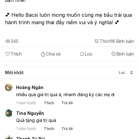
💕 Hello Bacsi luôn mong muốn cùng mẹ bầu trải qua 
hành trình mang thai đầy niềm vui và ý nghĩa! 💕
345
12
Thích
16
Bình luận
Thích
Chia sẻ
Lưu
Bình luận
Mới nhất
Lọc
Hoàng Ngân
nhiều quà giá trị quá à, nhanh đăng ký các mẹ ơi
1 năm trước
Thích
Trả lời
Tina Nguyễn
Quà tặng giá trị quá
1 năm trước
Thích
Trả lời
Thanh Tú Bùi