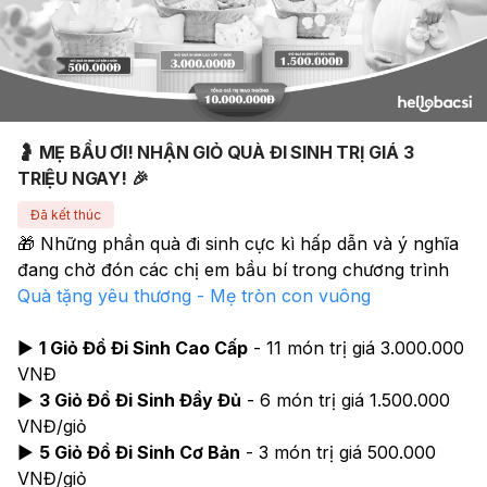
🤰 MẸ BẦU ƠI! NHẬN GIỎ QUÀ ĐI SINH TRỊ GIÁ 3
TRIỆU NGAY! 🎉
Đã kết thúc
🎁 Những phần quà đi sinh cực kì hấp dẫn và ý nghĩa 
đang chờ đón các chị em bầu bí trong chương trình 
Quà tặng yêu thương - Mẹ tròn con vuông
▶️ 
1 Giỏ Đồ Đi Sinh Cao Cấp
 - 11 món trị giá 3.000.000 
VNĐ
▶️ 
3 Giỏ Đồ Đi Sinh Đầy Đủ
 - 6 món trị giá 1.500.000 
VNĐ/giỏ
▶️ 
5 Giỏ Đồ Đi Sinh Cơ Bản
 - 3 món trị giá 500.000 
VNĐ/giỏ