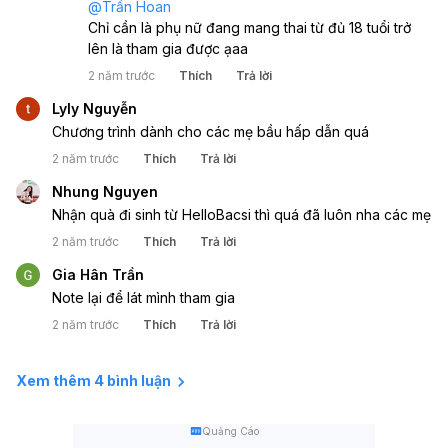
@
Trần Hoan
Chỉ cần là phụ nữ đang mang thai từ đủ 18 tuổi trở 
lên là tham gia được ạaa
2 năm trước
Thích
Trả lời
Lyly Nguyễn
Chương trình dành cho các mẹ bầu hấp dẫn quá 
2 năm trước
Thích
Trả lời
Nhung Nguyen
Nhận quà đi sinh từ HelloBacsi thì quá đã luôn nha các mẹ
2 năm trước
Thích
Trả lời
Gia Hân Trần
Note lại để lát mình tham gia 
2 năm trước
Thích
Trả lời
Xem thêm 4 bình luận
Quảng Cáo