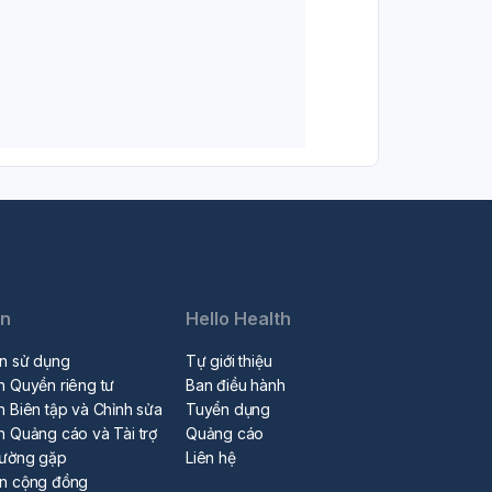
in
Hello Health
n sử dụng
Tự giới thiệu
h Quyền riêng tư
Ban điều hành
h Biên tập và Chỉnh sửa
Tuyển dụng
h Quảng cáo và Tài trợ
Quảng cáo
hường gặp
Liên hệ
ẩn cộng đồng