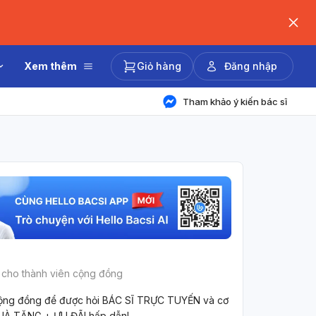
Xem thêm
Giỏ hàng
Đăng nhập
Tham khảo ý kiến bác sĩ
 cho thành viên cộng đồng
ộng đồng để được hỏi BÁC SĨ TRỰC TUYẾN và cơ
UÀ TẶNG + ƯU ĐÃI hấp dẫn!