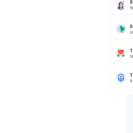
S
1
S
2
T
1
T
9