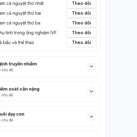
am cá nguyệt thứ nhất
Theo dõi
am cá nguyệt thứ hai
Theo dõi
Người dùng ẩn danh
am cá nguyệt thứ ba
Theo dõi
rước
Mang thai • 6 tháng trước
mang thai
hụ tinh trong ống nghiệm IVF
Theo dõi
như này là 1
cho em hỏi như này là có thai không
à bầu và thể thao
Theo dõi
khong ạ
ạ,em đau bụng dưới âm ỉ và có những
triệu chứng như có thai nhưng em thử thì
1vạch ạ
1
1
ệnh truyền nhiễm
3
chủ đề
iểm soát cân nặng
5
chủ đề
uôi dạy con
6
chủ đề