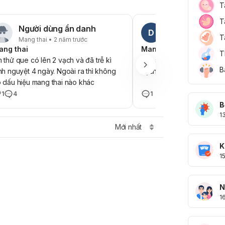
T
T
Người dùng ẩn danh
Dhsns
D
T
Mang thai • 2 năm trước
Mang thai • 1 năm t
ang thai
Mang thai
T
 thử que có lên 2 vạch và đã trễ kì
Bác sĩ cho em hỏi kết quả 
B
nh nguyệt 4 ngày. Ngoài ra thì không
vạch không có thai phải 
 dấu hiệu mang thai nào khác
1
4
1
B
1
Mới nhất
K
1
N
1