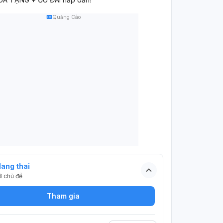
Quảng Cáo
ang thai
3
chủ đề
Tham gia