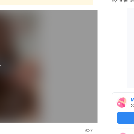
M
2
7