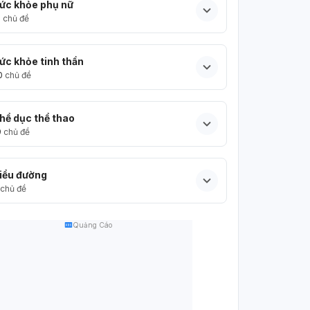
ức khỏe phụ nữ
5
chủ đề
ức khỏe tinh thần
0
chủ đề
hể dục thể thao
9
chủ đề
iểu đường
chủ đề
Quảng Cáo