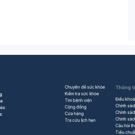
Chuyên đề sức khỏe
Thông t
Kiểm tra sức khỏe
g
Điều khoả
Tìm bệnh viện
ra
Chính sác
Cộng đồng
sóc
Chính sác
Cửa hàng
ộc
Chính sác
Tra cứu lịch hẹn
Câu hỏi t
Tiêu chu