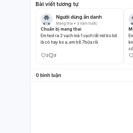
Bài viết tương tự
Người dùng ẩn danh
Mang thai • 3 năm trước
Chuẩn bị mang thai
M
Em test ra 2 vạch mà 1 vạch rất mờ ko bit
Em
là có hay ko ạ..em trễ 7bữa rồi
ki
có
2
3
0 bình luận