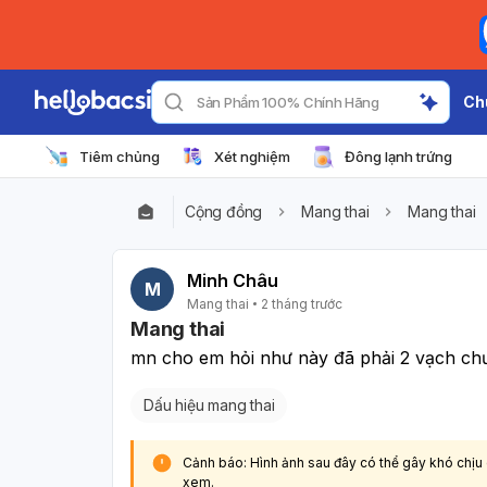
Ch
Sản Phẩm 100% Chính Hãng
Tiêm chủng
Xét nghiệm
Đông lạnh trứng
Cộng đồng
Mang thai
Mang thai
Minh Châu
M
Mang thai
2 tháng trước
Mang thai
mn cho em hỏi như này đã phải 2 vạch ch
Dấu hiệu mang thai
Cảnh báo: Hình ảnh sau đây có thể gây khó chịu
xem.