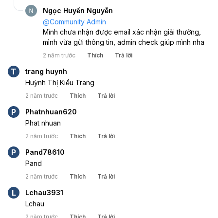
Ngọc Huyền Nguyễn
@
Community Admin
Mình chưa nhận được email xác nhận giải thưởng, 
mình vừa gửi thông tin, admin check giúp mình nha
2 năm trước
Thích
Trả lời
T
trang huynh
Huỳnh Thị Kiều Trang
2 năm trước
Thích
Trả lời
P
Phatnhuan620
Phat nhuan
2 năm trước
Thích
Trả lời
P
Pand78610
Pand
2 năm trước
Thích
Trả lời
L
Lchau3931
Lchau
2 năm trước
Thích
Trả lời