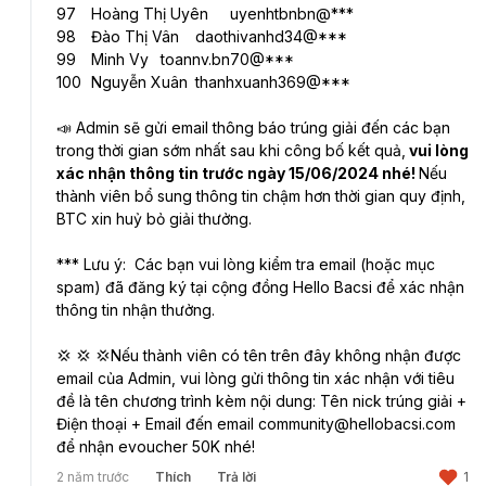
97	Hoàng Thị Uyên	uyenhtbnbn@***
98	Đào Thị Vân	daothivanhd34@***
99	Minh Vy	toannv.bn70@***
100	Nguyễn Xuân	thanhxuanh369@***
📣 Admin sẽ gửi email thông báo trúng giải đến các bạn 
trong thời gian sớm nhất sau khi công bố kết quả,
 vui lòng 
xác nhận thông tin trước ngày 15/06/2024 nhé! 
Nếu 
thành viên bổ sung thông tin chậm hơn thời gian quy định, 
BTC xin huỷ bỏ giải thưởng. 
*** Lưu ý:  Các bạn vui lòng kiểm tra email (hoặc mục 
spam) đã đăng ký tại cộng đồng Hello Bacsi để xác nhận 
thông tin nhận thưởng.
💢 💢 💢Nếu thành viên có tên trên đây không nhận được 
email của Admin, vui lòng gửi thông tin xác nhận với tiêu 
đề là tên chương trình kèm nội dung: Tên nick trúng giải + 
Điện thoại + Email đến email 
community@hellobacsi.com
để nhận evoucher 50K nhé!
2 năm trước
Thích
Trả lời
1