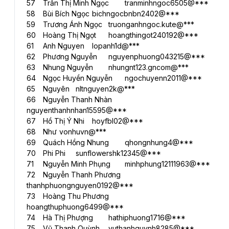
57	Trần Thị Minh Ngọc	tranminhngoc6505@***
58	Bùi Bích Ngọc	bichngocbnbn2402@***
59	Trương Ánh Ngọc	truonganhngoc.kute@***
60	Hoàng Thị Ngọt	hoangthingot240192@***
61	Anh Nguyen	lopanh1d@***
62	Phương Nguyễn	nguyenphuong043215@***
63	Nhung Nguyễn	nhungnt123.gncom@***
64	Ngọc Huyền Nguyễn	ngochuyenn2011@***
65	Nguyên	nltnguyen2k@***
66	Nguyễn Thanh Nhàn	
nguyenthanhnhan15595@***
67	Hồ Thị Ý Nhi	hoyfbl02@***
68	Như	vonhuvn@***
69	Quách Hồng Nhung	qhongnhung4@***
70	Phi Phi	sunflowershk12345@***
71	Nguyễn Minh Phụng	minhphung12111963@***
72	Nguyễn Thanh Phương	
thanhphuongnguyen0192@***
73	Hoàng Thu Phương	
hoangthuphuong6499@***
74	Hà Thị Phượng	hathiphuong1716@***
75	Vũ Thanh Quỳnh	vuthanhquynh8285@***