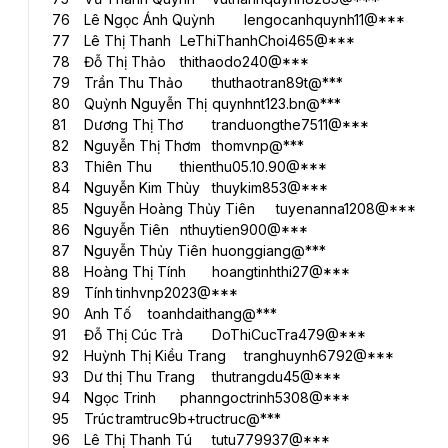
76	Lê Ngọc Ánh Quỳnh	lengocanhquynh11@***
77	Lê Thị Thanh	LeThiThanhChoi465@***
78	Đỗ Thị Thảo	thithaodo240@***
79	Trần Thu Thảo	thuthaotran89t@***
80	Quỳnh Nguyễn Thị	quynhnt123.bn@***
81	Dương Thị Thơ	tranduongthe7511@***
82	Nguyễn Thị Thơm	thomvnp@***
83	Thiên Thu	thienthu05.10.90@***
84	Nguyễn Kim Thùy	thuykim853@***
85	Nguyễn Hoàng Thủy Tiên	tuyenanna1208@***
86	Nguyễn Tiên	nthuytien900@***
87	Nguyễn Thủy Tiên	huonggiang@***
88	Hoàng Thị Tính	hoangtinhthi27@***
89	Tính	tinhvnp2023@***
90	Anh Tố	toanhdaithang@***
91	Đỗ Thị Cúc Trà	DoThiCucTra479@***
92	Huỳnh Thị Kiều Trang	tranghuynh6792@***
93	Dư thị Thu Trang	thutrangdu45@***
94	Ngọc Trinh	phanngoctrinh5308@***
95	Trúc	tramtruc9b+tructruc@***
96	Lê Thị Thanh Tú	tutu779937@***