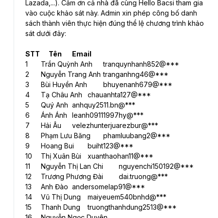
Lazada,...). Cảm ơn cả nhà đã cùng Hello Bacsi tham gia 
vào cuộc khảo sát này. Admin xin phép công bố danh 
sách thành viên thực hiện đúng thể lệ chương trình khảo 
sát dưới đây:
STT	Tên 	Email 
1	Trần Quỳnh Anh	tranquynhanh852@***
2	Nguyễn Trang Anh	tranganhng46@***
3	Bùi Huyền Anh	bhuyenanh679@***
4	Tạ Châu Anh	chauanhta127@***
5	Quý Anh	anhquy2511.bn@***
6	Ánh Ánh	leanh09111997hy@***
7	Hải Âu	velezhunterjuarezbur@***
8	Phạm Lưu Băng	phamluubang2@***
9	Hoang Bui	buiht123@***
10	Thị Xuân Bùi	xuanthaohan11@***
11	Nguyễn Thị Lan Chi	nguyenchi150192@***
12	Trương Phương Đài	dai.truong@***
13	Anh Đào	andersomelap91@***
14	Vũ Thị Dung	maiyeuem540bnhd@***
15	Thanh Dung	truongthanhdung2513@***
16	Nguyễn Ngọc Duyên	