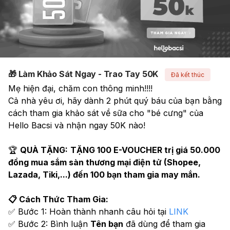
🎁 Làm Khảo Sát Ngay - Trao Tay 50K
Đã kết thúc
Mẹ hiện đại, chăm con thông minh!!!! 
Cả nhà yêu ơi, hãy dành 2 phút quý báu của bạn bằng 
cách tham gia khảo sát về sữa cho "bé cưng" của 
Hello Bacsi và nhận ngay 50K nào!
🏆 
QUÀ TẶNG:
TẶNG 100 E-VOUCHER trị giá 50.000 
đồng mua sắm sàn thương mại điện tử (Shopee, 
Lazada, Tiki,...) đến 100 bạn tham gia may mắn.
📋 Cách Thức Tham Gia:
✅ Bước 1: Hoàn thành nhanh câu hỏi tại 
LINK
✅ Bước 2: Bình luận 
Tên bạn
 đã dùng để tham gia 