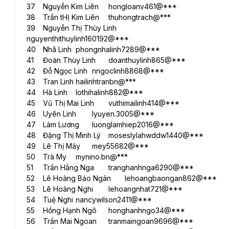
37	Nguyễn Kim Liên	hongloanv461@***
38	Trần tHỊ Kim Liên	thuhongtrach@***
39	Nguyễn Thị Thùy Linh	
nguyenthithuylinh160192@***
40	Nhã Linh	phongnhalinh7289@***
41	Đoàn Thùy Linh	doanthuylinh865@***
42	Đỗ Ngọc Linh	nngoclinh8868@***
43	Tran Linh	hailinhtranbn@***
44	Hà Linh	lothihalinh882@***
45	Vũ Thị Mai Linh	vuthimailinh414@***
46	Uyên Linh	lyuyen.3005@***
47	Lâm Lương	luonglamhiep2016@***
48	Đặng Thị Minh Lý	moseslylahwddw1440@***
49	Lê Thị Mây	mey55682@***
50	Trà My	mynino.bn@***
51	Trần Hằng Nga	tranghanhnga6290@***
52	Lê Hoàng Bảo Ngân	lehoangbaongan862@***
53	Lê Hoàng Nghi	lehoangnhat721@***
54	Tuệ Nghi	nancywilson2411@***
55	Hồng Hạnh Ngô	honghanhngo34@***
56	Trần Mai Ngoan	tranmaingoan9696@***