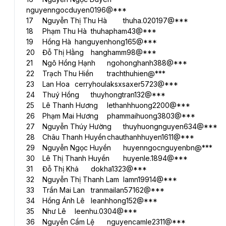
nguyenngocduyen0196@***
17	Nguyễn Thị Thu Hà	thuha.020197@***
18	Phạm Thu Hà	thuhapham43@***
19	Hồng Hà	hanguyenhong165@***
20	Đỗ Thị Hằng	hanghamm98@***
21	Ngô Hồng Hạnh	ngohonghanh388@***
22	Trạch Thu Hiền	trachthuhien@***
23	Lan Hoa	cerryhoulaksxsaxer5723@***
24	Thuý Hồng	thuyhongtran132@***
25	Lê Thanh Hương	lethanhhuong2200@***
26	Phạm Mai Hương	phammaihuong3803@***
27	Nguyễn Thúy Hường	thuyhuongnguyen634@***
28	Châu Thanh Huyền	chauthanhhuyen1611@***
29	Nguyễn Ngọc Huyền	huyenngocnguyenbn@***
30	Lê Thị Thanh Huyền	huyenle.1894@***
31	Đỗ Thị Khả	dokha1323@***
32	Nguyễn Thị Thanh Lam	lamn19914@***
33	Trần Mai Lan	tranmailan57162@***
34	Hồng Ánh Lê	leanhhong152@***
35	Như Lê	leenhu.0304@***
36	Nguyễn Cẩm Lệ	nguyencamle2311@***