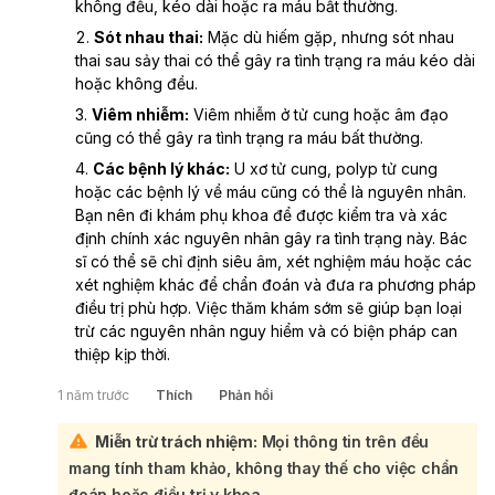
không đều, kéo dài hoặc ra máu bất thường.
Sót nhau thai:
Mặc dù hiếm gặp, nhưng sót nhau
thai sau sảy thai có thể gây ra tình trạng ra máu kéo dài
hoặc không đều.
Viêm nhiễm:
Viêm nhiễm ở tử cung hoặc âm đạo
cũng có thể gây ra tình trạng ra máu bất thường.
Các bệnh lý khác:
U xơ tử cung, polyp tử cung
hoặc các bệnh lý về máu cũng có thể là nguyên nhân.
Bạn nên đi khám phụ khoa để được kiểm tra và xác
định chính xác nguyên nhân gây ra tình trạng này. Bác
sĩ có thể sẽ chỉ định siêu âm, xét nghiệm máu hoặc các
xét nghiệm khác để chẩn đoán và đưa ra phương pháp
điều trị phù hợp. Việc thăm khám sớm sẽ giúp bạn loại
trừ các nguyên nhân nguy hiểm và có biện pháp can
thiệp kịp thời.
1 năm trước
Thích
Phản hồi
Miễn trừ trách nhiệm:
Mọi thông tin trên đều
mang tính tham khảo, không thay thế cho việc chẩn
đoán hoặc điều trị y khoa.