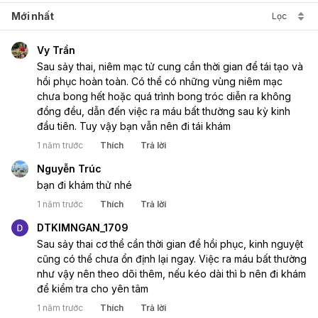
Mới nhất
Lọc
Vy Trần
Sau sảy thai, niêm mạc tử cung cần thời gian để tái tạo và 
hồi phục hoàn toàn. Có thể có những vùng niêm mạc 
chưa bong hết hoặc quá trình bong tróc diễn ra không 
đồng đều, dẫn đến việc ra máu bất thường sau kỳ kinh 
đầu tiên. Tuy vậy bạn vẫn nên đi tái khám
1 năm trước
Thích
Trả lời
Nguyễn Trúc
bạn đi khám thử nhé
1 năm trước
Thích
Trả lời
DTKIMNGAN_1709
Sau sảy thai cơ thể cần thời gian để hồi phục, kinh nguyệt 
cũng có thể chưa ổn định lại ngay. Việc ra máu bất thường 
như vậy nên theo dõi thêm, nếu kéo dài thì b nên đi khám 
để kiểm tra cho yên tâm
1 năm trước
Thích
Trả lời