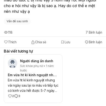
cho e hỏi như vậy là bị sao ạ. Hay do cơ thể e mệt 
nên như vậy ạ
Vấn đề sau sinh
118
7
Bình luận
Thích
Chia sẻ
Lưu
Bình luận
Bài viết tương tự
Người dùng ẩn danh
Sức khỏe phụ nữ • 1 năm
trước
Em vừa ht kì kinh nguyệt nhưng vài ngày sau
Em vừa ht kì kinh nguyệt nhưng
vài ngày sau lại ra máu và tiếp tục
có kinh vừa hết được 5-7 ngày
thì hôm nay lại ra máu thì liệu có
2
3
làm sao không ạ