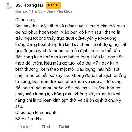
BS. Hoàng Hải
Bác sĩ
Đại học Y Hà Nội
Sản - Phụ khoa
Chào bạn,
Sau sảy thai, nội tiết tố và niêm mạc tử cung cần thời gian 
để hồi phục hoàn toàn. Việc bạn có kinh sau 1 tháng là 
dấu hiệu tốt cho thấy trục dưới đồi–tuyến yên–buồng 
trứng đang hoạt động trở lại. Tuy nhiên, hoạt động nội tiết 
giai đoạn này chưa hoàn toàn ổn định, nên có thể dẫn 
đễn rong kinh hoặc ra kinh bất thường. Hiện tại, bạn nên 
theo dõi thêm. Nếu máu đỏ tươi kéo dài >7 ngày kinh 
bình thường, kèm theo mệt mỏi, đau bụng, mùi hôi, sốt 
nhẹ, hoặc có tiền sử sảy thai không được hút sạch buồng 
tử cung, bạn nên đi khám phụ khoa và siêu âm tử cung 
để loại trừ sót nhau hoặc viêm nội mạc. Trường hợp chỉ 
chảy máu lượng ít, không đau, không sốt, thì nhiều khả 
năng chỉ là rối loạn kinh tạm thời và sẽ ổn định ở chu kỳ 
sau.
Chúc bạn khỏe mạnh.
BS Hoàng Hải
1 năm trước
Thích
Trả lời