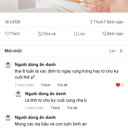
24136
3
Thích
7
Bình luận
Thích
Chia sẻ
Lưu
Bình luận
Mới nhất
Lọc
Người dùng ẩn danh
thai 8 tuần là xác định từ ngày rụng trứng hay từ chu kỳ 
cuối thế ạ?
2 năm trước
Thích
Trả lời
1
Người dùng ẩn danh
Là tính từ chu kỳ cuối cùng nha b
1 năm trước
Thích
Trả lời
Người dùng ẩn danh
Mong các mẹ bầu và con luôn bình an