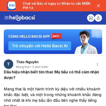
Chat với Bác sĩ ngay 👉 Nhận tư vấn MIỄN
PHÍ 👈
Thảo Nguyên
T
Mang thai
2 năm trước
Dấu hiệu nhận biết tim thai: Mẹ bầu có thể cảm nhận
được?
Mang thai là một hành trình kỳ diệu với nhiều khoảnh 
khắc đặc biệt, và một trong những khoảnh khắc đáng 
nhớ nhất là khi mẹ bầu lần đầu tiên nghe thấy tiếng 
tim thai. 