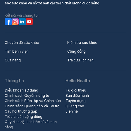
sóc sức khỏe và hỗ trợ bạn cải thiện chất lượng cuộc sống.
Kết nối với chúng tôi
Chuyên đề sức khỏe
Kiểm tra sức khỏe
Tìm bệnh viện
Cộng đồng
Cửa hàng
Tra cứu lịch hẹn
Thông tin
Hello Health
Điều khoản sử dụng
Tự giới thiệu
Chính sách Quyền riêng tư
Ban điều hành
Chính sách Biên tập và Chỉnh sửa
Tuyển dụng
Chính sách Quảng cáo và Tài trợ
Quảng cáo
Câu hỏi thường gặp
Liên hệ
Tiêu chuẩn cộng đồng
Quy định đặt lịch bác sĩ và mua
hàng