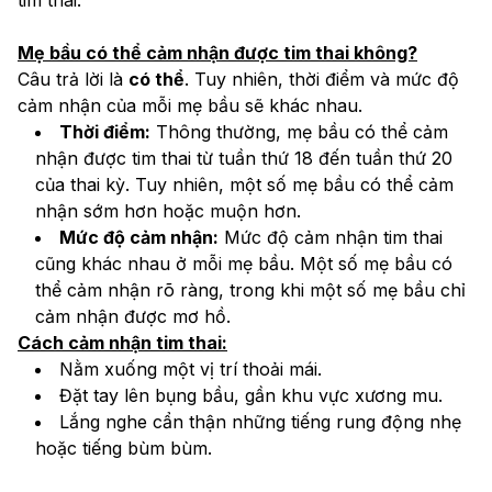
Mẹ bầu có thể cảm nhận được tim thai không?
Câu trả lời là 
có thể
. Tuy nhiên, thời điểm và mức độ 
cảm nhận của mỗi mẹ bầu sẽ khác nhau.
Thời điểm:
 Thông thường, mẹ bầu có thể cảm 
nhận được tim thai từ tuần thứ 18 đến tuần thứ 20 
của thai kỳ. Tuy nhiên, một số mẹ bầu có thể cảm 
nhận sớm hơn hoặc muộn hơn.
Mức độ cảm nhận:
 Mức độ cảm nhận tim thai 
cũng khác nhau ở mỗi mẹ bầu. Một số mẹ bầu có 
thể cảm nhận rõ ràng, trong khi một số mẹ bầu chỉ 
cảm nhận được mơ hồ.
Cách cảm nhận tim thai:
Nằm xuống một vị trí thoải mái.
Đặt tay lên bụng bầu, gần khu vực xương mu.
Lắng nghe cẩn thận những tiếng rung động nhẹ 
hoặc tiếng bùm bùm.