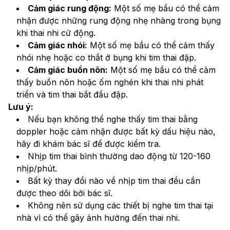
Cảm giác rung động:
 Một số mẹ bầu có thể cảm 
nhận được những rung động nhẹ nhàng trong bụng 
khi thai nhi cử động.
Cảm giác nhói:
 Một số mẹ bầu có thể cảm thấy 
nhói nhẹ hoặc co thắt ở bụng khi tim thai đập.
Cảm giác buồn nôn:
 Một số mẹ bầu có thể cảm 
thấy buồn nôn hoặc ốm nghén khi thai nhi phát 
triển và tim thai bắt đầu đập.
Lưu ý:
Nếu bạn không thể nghe thấy tim thai bằng 
doppler hoặc cảm nhận được bất kỳ dấu hiệu nào, 
hãy đi khám bác sĩ để được kiểm tra.
Nhịp tim thai bình thường dao động từ 120-160 
nhịp/phút.
Bất kỳ thay đổi nào về nhịp tim thai đều cần 
được theo dõi bởi bác sĩ.
Không nên sử dụng các thiết bị nghe tim thai tại 
nhà vì có thể gây ảnh hưởng đến thai nhi.