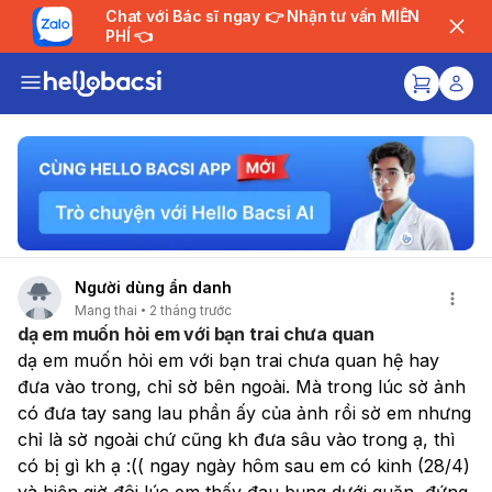
Chat với Bác sĩ ngay 👉 Nhận tư vấn MIỄN
PHÍ 👈
Người dùng ẩn danh
Mang thai
2 tháng trước
dạ em muốn hỏi em với bạn trai chưa quan
dạ em muốn hỏi em với bạn trai chưa quan hệ hay 
đưa vào trong, chỉ sờ bên ngoài. Mà trong lúc sờ ảnh 
có đưa tay sang lau phần ấy của ảnh rồi sờ em nhưng 
chỉ là sờ ngoài chứ cũng kh đưa sâu vào trong ạ, thì 
có bị gì kh ạ :(( ngay ngày hôm sau em có kinh (28/4) 
và hiện giờ đôi lúc em thấy đau bụng dưới quặn, đứng 