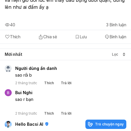
lên như ai đấm ấy ạ
40
3
Bình luận
Thích
Chia sẻ
Lưu
Bình luận
Mới nhất
Lọc
Người dùng ẩn danh
sao rồi b
2 tháng trước
Thích
Trả lời
Bui Nghi
sao r bạn
2 tháng trước
Thích
Trả lời
Hello Bacsi AI
Trò chuyện ngay