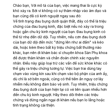
Chào bạn, Với mô tả của bạn, việc mang thai là cực kỳ
khó xảy ra. Bởi vì không có sự thâm nhập vào âm đạo và
bạn cũng đã có kinh nguyệt ngay sau đó:
Về tình trạng đau bụng dưới quặn thắt, đây có thể là triệu
chứng của đau bụng kinh, đặc biệt nếu nó xảy ra trong
hoặc gần chu kỳ kinh nguyệt của bạn. Đau bụng kinh có
thể từ nhẹ đến dữ dội. Tuy nhiên, nếu cơn đau bụng dưới
của bạn dữ dội đến mức "đứng lên như ai đấm" và kéo
dài, hoặc kèm theo bất kỳ triệu chứng bất thường nào
khác, bạn nên đi khám bác sĩ chuyên khoa Sản Phụ khoa
để được thăm khám và chẩn đoán chính xác nguyên
nhân. Điều này giúp loại trừ các vấn đề sức khỏe khác có
thể gây ra triệu chứng tương tự. Việc bạn trai dùng tay
chạm vào vùng kín sau khi chạm vào bộ phận của anh ấy,
dù chỉ là sờ bên ngoài, cũng có thể tiềm ẩn nguy cơ lây
nhiễm nếu không đảm bảo vệ sinh. Tuy nhiên, triệu chứng
đau bụng dưới của bạn hiện tại có vẻ liên quan nhiều hơn
đến chu kỳ kinh nguyệt. Hãy theo dõi thêm các triệu
chứng và đừng ngần ngại đi khám nếu bạn lo lắng hoặc
tình trạng không cải thiện.