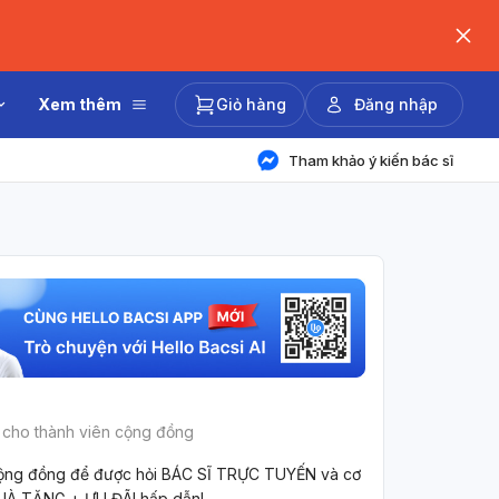
Xem thêm
Giỏ hàng
Đăng nhập
Tham khảo ý kiến bác sĩ
 cho thành viên cộng đồng
ộng đồng để được hỏi BÁC SĨ TRỰC TUYẾN và cơ
UÀ TẶNG + ƯU ĐÃI hấp dẫn!