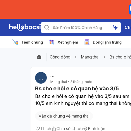
Ch
Sản Phẩm 100% Chính Hãng
Tiêm chủng
Xét nghiệm
Đông lạnh trứng
Cộng đồng
Mang thai
Bs cho e h
…
…
Mang thai
2 tháng trước
Bs cho e hỏi e có quan hệ vào 3/5
Bs cho e hỏi e có quan hệ vào 3/5 sau em 
10/5 em kinh nguyệt thì có mang thai khôn
Vấn đề chung về mang thai
Thích
Chia sẻ
Lưu
Bình luận