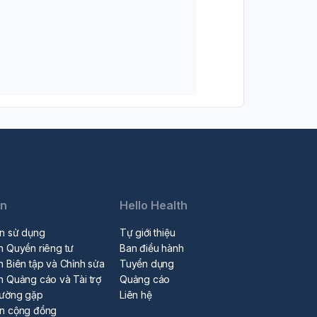
in
Hello Health
n sử dụng
Tự giới thiệu
h Quyền riêng tư
Ban điều hành
h Biên tập và Chỉnh sửa
Tuyển dụng
h Quảng cáo và Tài trợ
Quảng cáo
hường gặp
Liên hệ
ẩn cộng đồng