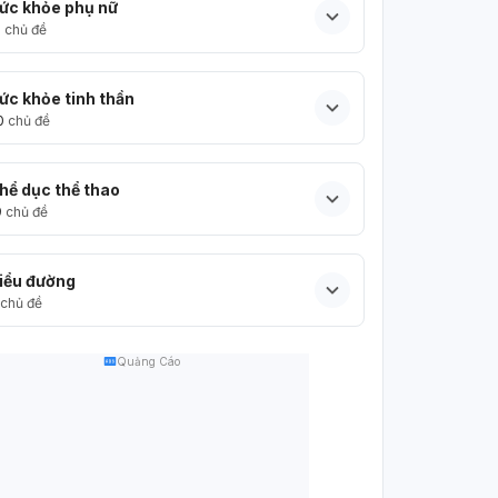
ức khỏe phụ nữ
5
chủ đề
ức khỏe tinh thần
0
chủ đề
hể dục thể thao
9
chủ đề
iểu đường
chủ đề
Quảng Cáo