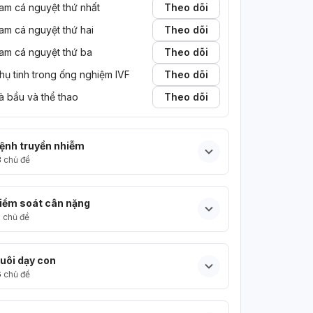
am cá nguyệt thứ nhất
Theo dõi
am cá nguyệt thứ hai
Theo dõi
am cá nguyệt thứ ba
Theo dõi
hụ tinh trong ống nghiệm IVF
Theo dõi
à bầu và thể thao
Theo dõi
ệnh truyền nhiễm
3
chủ đề
iểm soát cân nặng
5
chủ đề
uôi dạy con
6
chủ đề