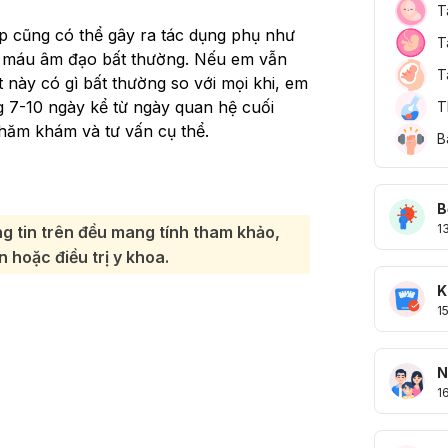
T
ấp cũng có thể gây ra tác dụng phụ như
T
ra máu âm đạo bất thường. Nếu em vẫn
T
 này có gì bất thường so với mọi khi, em
g 7-10 ngày kể từ ngày quan hệ cuối
T
hăm khám và tư vấn cụ thể.
B
B
1
g tin trên đều mang tính tham khảo,
 hoặc điều trị y khoa.
K
1
N
1