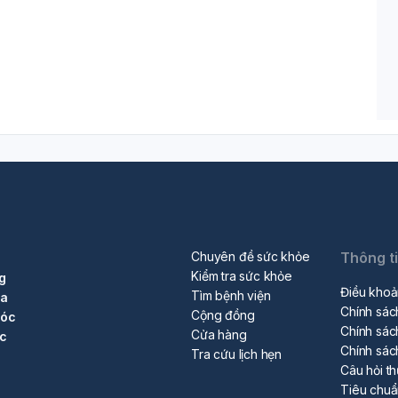
Chuyên đề sức khỏe
Thông t
Kiểm tra sức khỏe
g
Điều khoả
Tìm bệnh viện
ra
Chính sác
Cộng đồng
sóc
Chính sác
Cửa hàng
ộc
Chính sác
Tra cứu lịch hẹn
Câu hỏi t
Tiêu chu