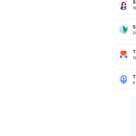
S
1
S
2
T
1
T
9