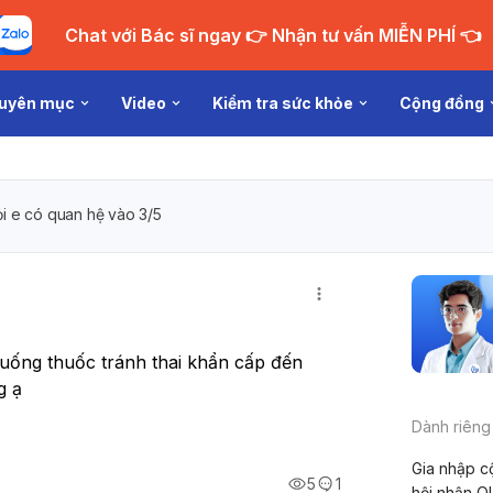
Chat với Bác sĩ ngay 👉 Nhận tư vấn MIỄN PHÍ 👈
uyên mục
Video
Kiểm tra sức khỏe
Cộng đồng
ỏi e có quan hệ vào 3/5
uống thuốc tránh thai khẩn cấp đến 
g ạ
Dành riêng
Gia nhập c
5
1
hội nhận Q