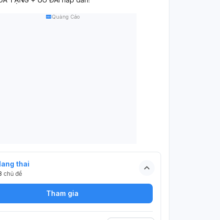
Quảng Cáo
ang thai
3
chủ đề
Tham gia