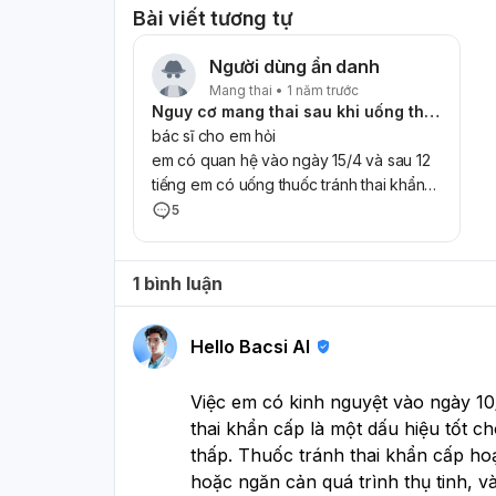
Bài viết tương tự
Người dùng ẩn danh
Mang thai • 1 năm trước
Nguy cơ mang thai sau khi uống thuốc tránh thai khẩn cấp
bác sĩ cho em hỏi
em có quan hệ vào ngày 15/4 và sau 12
tiếng em có uống thuốc tránh thai khẩn
cấp thì sau 11 ngày em có kinh nguyệt trở
5
lại ( từ ngày 1/5 đến 5/5 ) thì có thai
không ạ và ví dụ như tháng 6 này em
1 bình luận
không có quan hệ mà vẫn không có kinh
nguyệt thì có thai không ạ
Hello Bacsi AI
Việc em có kinh nguyệt vào ngày 10
thai khẩn cấp là một dấu hiệu tốt c
thấp. Thuốc tránh thai khẩn cấp ho
hoặc ngăn cản quá trình thụ tinh, v