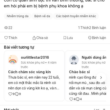
em hỏi phải em bị bệnh phụ khoa không ạ
Nhiễm trùng da
Bệnh về da
Các bệnh truyền nhiễm khác
22
1
Thích
2
Bình luận
Thích
Chia sẻ
Lưu
Bình luận
Bài viết tương tự
ourlittlestar2016
Người dùng ẩn 
Sức khỏe phụ nữ • 4 năm
Sức khỏe phụ nữ • 
trước
trước
Cách chăm sóc vùng kín
Chào bác sĩ
Thưa bác sĩ, em năm nay 22 tuổi,
mình cạo lông được vài ng
em có một thắc mắc là mình có
nổi mụn mủ , sau đó nó c
nên dọn cỏ vùng kín ko ạ, và nếu
dần và cái mụn càng cứng
có thì mình nên dùng phương
cũng rất đau . Mình phải l
9
9
pháp nào vậy ạ, vì em nghe nói
nào ạ
4
4
là cạo thì sau này nó sẽ lên dày
và cứng hơn ạ. Em cám ơn bác sĩ
Mới nhất
Lọc