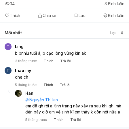
34
3
Bình luận
Thích
Chia sẻ
Lưu
Bình luận
Mới nhất
Lọc
Ling
b bnhiu tuổi á, b cạo lông vùng kín ak
3 tháng trước
Thích
Trả lời
T
thao my
qhe ch
5 tháng trước
Thích
Trả lời
Han
@
Nguyễn Thị lan
em đã qh rồi ạ. tình trạng này xảy ra sau khi qh, mà 
đến bây giờ em vệ sinh kĩ em thấy k còn nốt nữa ạ
5 tháng trước
Thích
Trả lời