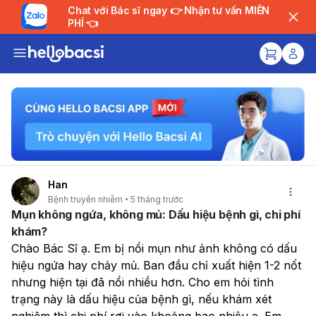
Chat với Bác sĩ ngay 👉 Nhận tư vấn MIỄN
PHÍ 👈
Han
Bệnh truyền nhiễm
5 tháng trước
Mụn không ngứa, không mủ: Dấu hiệu bệnh gì, chi phí
khám?
Chào Bác Sĩ ạ. Em bị nổi mụn như ảnh không có dấu 
hiệu ngứa hay chảy mủ. Ban đầu chỉ xuất hiện 1-2 nốt 
nhưng hiện tại đã nổi nhiều hơn. Cho em hỏi tình 
trạng này là dấu hiệu của bệnh gì, nếu khám xét 
nghiệm thì chi phí rơi vào khoảng bao nhiêu ạ. Em 