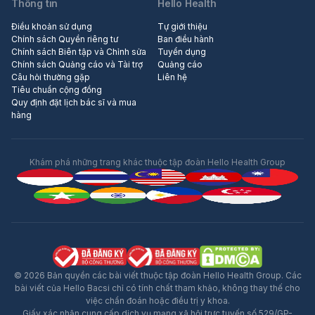
Thông tin
Hello Health
Điều khoản sử dụng
Tự giới thiệu
Chính sách Quyền riêng tư
Ban điều hành
Chính sách Biên tập và Chỉnh sửa
Tuyển dụng
Chính sách Quảng cáo và Tài trợ
Quảng cáo
Câu hỏi thường gặp
Liên hệ
Tiêu chuẩn cộng đồng
Quy định đặt lịch bác sĩ và mua
hàng
Khám phá những trang khác thuộc tập đoàn Hello Health Group
© 2026 Bản quyền các bài viết thuộc tập đoàn Hello Health Group. Các
bài viết của Hello Bacsi chỉ có tính chất tham khảo, không thay thế cho
việc chẩn đoán hoặc điều trị y khoa.
Giấy xác nhận cung cấp dịch vụ mạng xã hội trực tuyến số 529/GP-