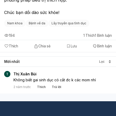
Chúc bạn dồi dào sức khỏe!
Nam khoa
Bệnh về da
Lây truyền qua tình dục
194
1
Thích
1
Bình luận
Thích
Chia sẻ
Lưu
Bình luận
Mới nhất
Lọc
Thị Xuân Bùi
Không biết gai sinh dục có cắt đc k các mom nhỉ
2 năm trước
Thích
Trả lời