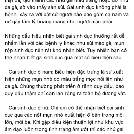
da gà, sờ vào thấy sần sùi. Gai sinh dục không phải là 
bệnh, xảy ra với bất cứ người nào bao gồm cả nam và 
nữ gây tâm lý hoang mang cho người mắc phải.
Những dấu hiệu nhận biết gai sinh dục thường rất dễ 
nhầm lẫn với các bệnh lý khác như sùi mào gà, mụn 
rộp sinh dục nên rất khó nhận biết. Tuy nhiên bạn có 
thể nhận biết gai sinh dục qua một số biểu hiện sau:
– Gai sinh dục ở nam: Biểu hiện đặc trưng là sự xuất 
hiện những mụn nhỏ có màu trắng mọc nổi lên như 
da gà. Chúng thường phát triển ở rãnh quy đầu, bao 
quy đầu thậm chí còn lan rộng ra toàn bộ dương vật.
– Gai sinh dục ở nữ: Chị em có thể nhận biết gai sinh 
dục qua các nốt mụn nhỏ xuất hiện ở bên trong môi 
lớn, môi bé. Khi gặp điều kiện thuận lợi như khu vực 
âm đạo luôn trong tình trạng ẩm ướt thì các nhú gai 