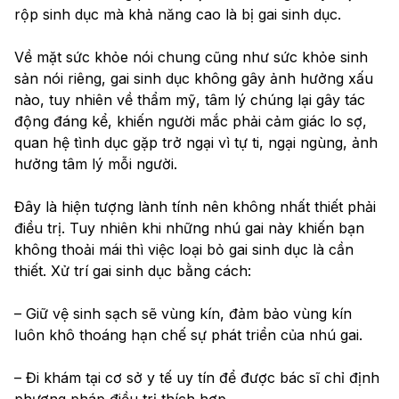
rộp sinh dục mà khả năng cao là bị gai sinh dục.
Về mặt sức khỏe nói chung cũng như sức khỏe sinh 
sản nói riêng, gai sinh dục không gây ảnh hưởng xấu 
nào, tuy nhiên về thẩm mỹ, tâm lý chúng lại gây tác 
động đáng kể, khiến người mắc phải cảm giác lo sợ, 
quan hệ tình dục gặp trở ngại vì tự ti, ngại ngùng, ảnh 
hưởng tâm lý mỗi người.
Đây là hiện tượng lành tính nên không nhất thiết phải 
điều trị. Tuy nhiên khi những nhú gai này khiến bạn 
không thoải mái thì việc loại bỏ gai sinh dục là cần 
thiết. Xử trí gai sinh dục bằng cách:
– Giữ vệ sinh sạch sẽ vùng kín, đảm bảo vùng kín 
luôn khô thoáng hạn chế sự phát triển của nhú gai.
– Đi khám tại cơ sở y tế uy tín để được bác sĩ chỉ định 
phương pháp điều trị thích hợp.