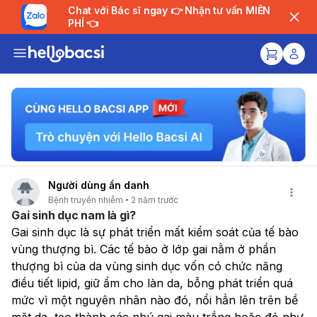
Chat với Bác sĩ ngay 👉 Nhận tư vấn MIỄN
PHÍ 👈
Người dùng ẩn danh
Bệnh truyền nhiễm
2 năm trước
Gai sinh dục nam là gì?
Gai sinh dục là sự phát triển mất kiểm soát của tế bào 
vùng thượng bì. Các tế bào ở lớp gai nằm ở phần 
thượng bì của da vùng sinh dục vốn có chức năng 
điều tiết lipid, giữ ẩm cho làn da, bỗng phát triển quá 
mức vì một nguyên nhân nào đó, nổi hẳn lên trên bề 
mặt da, tạo thành các nhú gai màu trắng hoặc đỏ như 