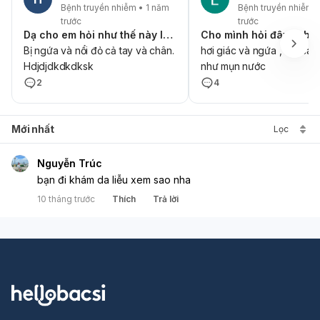
Bệnh truyền nhiễm • 1 năm
Bệnh truyền nhiễm 
trước
trước
Dạ cho em hỏi như thế này là bị gì ạ
Cho mình hỏi đây là bị g
Bị ngứa và nổi đỏ cả tay và chân.
hơi giác và ngứa , lên cá
Hdjdjdkdkdksk
như mụn nước
2
4
Mới nhất
Lọc
Nguyễn Trúc
bạn đi khám da liễu xem sao nha
10 tháng trước
Thích
Trả lời