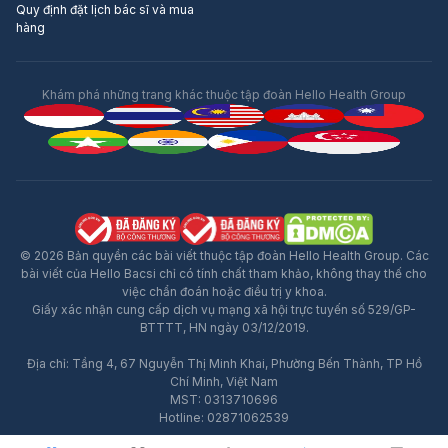
Quy định đặt lịch bác sĩ và mua
hàng
Khám phá những trang khác thuộc tập đoàn Hello Health Group
© 2026 Bản quyền các bài viết thuộc tập đoàn Hello Health Group. Các
bài viết của Hello Bacsi chỉ có tính chất tham khảo, không thay thế cho
việc chẩn đoán hoặc điều trị y khoa.
Giấy xác nhận cung cấp dịch vụ mạng xã hội trực tuyến số 529/GP-
BTTTT, HN ngày 03/12/2019.
Địa chỉ: Tầng 4, 67 Nguyễn Thị Minh Khai, Phường Bến Thành, TP Hồ
Chí Minh, Việt Nam
MST: 0313710696
Hotline: 02871062539