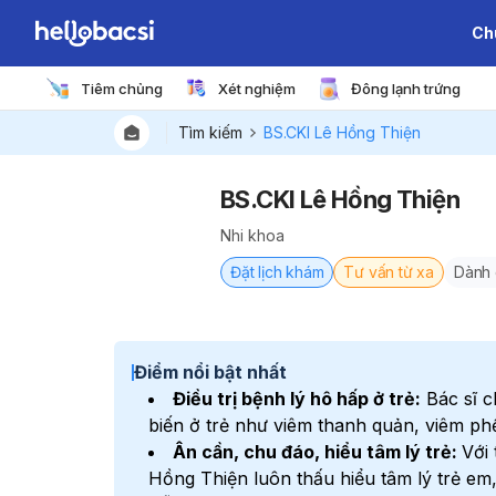
Ch
Tiêm chủng
Xét nghiệm
Đông lạnh trứng
Tìm kiếm
BS.CKI Lê Hồng Thiện
BS.CKI Lê Hồng Thiện
Nhi khoa
Đặt lịch khám
Tư vấn từ xa
Dành 
Điểm nổi bật nhất
Điều trị bệnh lý hô hấp ở trẻ:
Bác sĩ c
biến ở trẻ như viêm thanh quản, viêm phế
Ân cần, chu đáo, hiểu tâm lý trẻ:
Với
Hồng Thiện luôn thấu hiểu tâm lý trẻ em