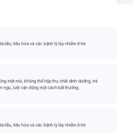
Nhi BS.CKI Hồng Thiện, bác sĩ mong muốn có thể
 trợ các bậc phụ huynh trong việc thăm khám và
u quả.
a liễu, tiêu hóa và các bệnh lý lây nhiễm ở trẻ
ứng mệt mỏi, không thể hấp thụ chất dinh dưỡng, trẻ
n ngủ, lười vận động một cách bất thường.
a liễu, tiêu hóa và các bệnh lý lây nhiễm ở trẻ