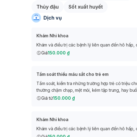
Thủy đậu
Sốt xuất huyết
Với việc thành lập Phòng khám Chuyên khoa 
tiếp cận bệnh nhân một cách dễ dàng hơn, hỗ
Dịch vụ
chữa trị các bệnh lý về Nhi khoa một cách hiệ
Khám Nhi khoa
Khám và điều trị các bệnh lý liên quan đến hô hấp, d
Giá
150.000 ₫
Tầm soát thiếu máu sắt cho trẻ em
Tầm soát, kiểm tra những trường hợp trẻ có triệu ch
thường chậm chạp, mệt mỏi, kém tập trung, hay buồ
Giá từ
150.000 ₫
Khám Nhi khoa
Khám và điều trị các bệnh lý liên quan đến hô hấp, d
Giá
150.000 ₫