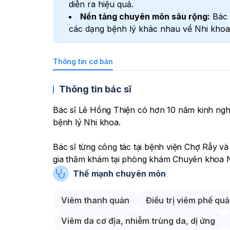
diễn ra hiệu quả.
Nền tảng chuyên môn sâu rộng:
Bác 
các dạng bệnh lý khác nhau về Nhi khoa
Thông tin cơ bản
Thông tin bác sĩ
Bác sĩ Lê Hồng Thiện có hơn 10 năm kinh nghi
bệnh lý Nhi khoa.
Bác sĩ từng công tác tại bệnh viện Chợ Rẫy và 
gia thăm khám tại phòng khám Chuyên khoa 
Thế mạnh chuyên môn
Với nền tảng kiến thức chuyên môn vững chắc
Viêm thanh quản
Điều trị viêm phế qu
thường gặp ở trẻ như: Bệnh lý hô hấp, bệnh lý 
sinh cũng như các nhóm bệnh phổ biến khác (t
Viêm da cơ địa, nhiễm trùng da, dị ứng