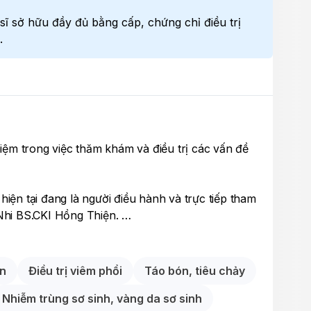
sĩ sở hữu đầy đủ bằng cấp, chứng chỉ điều trị
.
ệm trong việc thăm khám và điều trị các vấn đề
hiện tại đang là người điều hành và trực tiếp tham
Nhi BS.CKI Hồng Thiện.
, bác sĩ Thiện thăm khám và điều trị các nhóm bệnh
ản
Điều trị viêm phổi
Táo bón, tiêu chảy
về tiêu hóa, bệnh da liễu, bệnh lý xảy ra ở trẻ sơ
hủy đậu, sốt xuất huyết, tay chân miệng,... )
Nhiễm trùng sơ sinh, vàng da sơ sinh