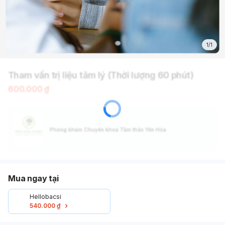
1/1
Tham vấn trị liệu tâm lý (Thời lượng 60 phút)
600.000 ₫
Phòng khám Chuyên khoa Tâm thần Yên Hòa
Mua ngay tại
Hellobacsi
540.000 ₫