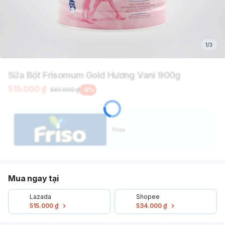
1/3
Sữa Bột Frisomum Gold Hương Vani 900g
515.000 ₫
561.000 ₫
-
8
%
Friso
Mua ngay tại
Lazada
Shopee
515.000 ₫
534.000 ₫