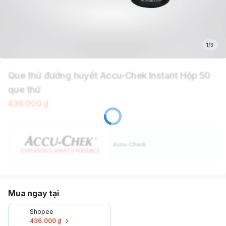
1/3
Que thử đường huyết Accu-Chek Instant Hộp 50
que thử
436.000 ₫
Accu-Check
Mua ngay tại
Shopee
436.000 ₫