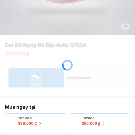
1/3
Đai Đỡ Bụng Bà Bầu KuKu S7504
329.000 ₫
Ku.Ku Duckbill
Mua ngay tại
Shopee
Lazada
329.000 ₫
350.000 ₫