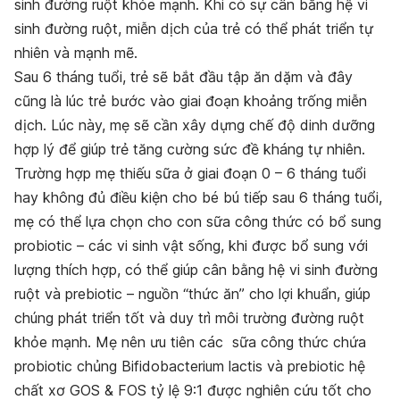
sinh đường ruột khỏe mạnh. Khi có sự cân bằng hệ vi
sinh đường ruột, miễn dịch của trẻ có thể phát triển tự
nhiên và mạnh mẽ.
Sau 6 tháng tuổi, trẻ sẽ bắt đầu tập ăn dặm và đây
cũng là lúc trẻ bước vào giai đoạn khoảng trống miễn
dịch. Lúc này, mẹ sẽ cần xây dựng chế độ dinh dưỡng
hợp lý để giúp trẻ tăng cường sức đề kháng tự nhiên.
Trường hợp mẹ thiếu sữa ở giai đoạn 0 – 6 tháng tuổi
hay không đủ điều kiện cho bé bú tiếp sau 6 tháng tuổi,
mẹ có thể lựa chọn cho con sữa công thức có bổ sung
probiotic – các vi sinh vật sống, khi được bổ sung với
lượng thích hợp, có thể giúp cân bằng hệ vi sinh đường
ruột và prebiotic – nguồn “thức ăn” cho lợi khuẩn, giúp
chúng phát triển tốt và duy trì môi trường đường ruột
khỏe mạnh. Mẹ nên ưu tiên các sữa công thức chứa
probiotic chủng Bifidobacterium lactis và prebiotic hệ
chất xơ GOS & FOS tỷ lệ 9:1 được nghiên cứu tốt cho