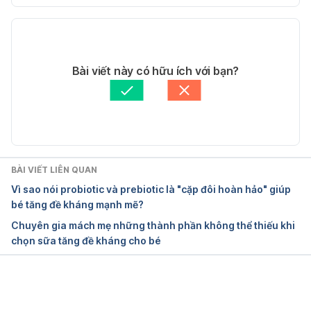
28/5/2019
Phiên bản hiện tại
The immune system 
22/10/2025
https://www.cyh.com/HealthTopics/HealthTopicDet
Tác giả: 
Ngân Phạm
Bài viết này có hữu ích với bạn?
ailsKids.aspx?p=335&np=152&id=2402
Tham vấn y khoa: 
BS.CKI Lê Hồng Thiện
Cập nhật bởi: 
Ngân Phạm
Ngày truy cập: 28/5/2019
Immunity-Boosting Snacks for Kids
BÀI VIẾT LIÊN QUAN
https://www.webmd.com/parenting/features/immun
Vì sao nói probiotic và prebiotic là "cặp đôi hoàn hảo" giúp
e-system
  Ngày truy cập: 28/5/2019
bé tăng đề kháng mạnh mẽ?
Chuyên gia mách mẹ những thành phần không thể thiếu khi
 Pre-, pro-, syn-, and Postbiotics in Infant 
chọn sữa tăng đề kháng cho bé
Formulas: What Are the Immune Benefits for 
Infants? 
https://pmc.ncbi.nlm.nih.gov/articles/PMC1000476
7/
Đang tải....