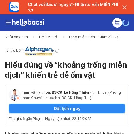
Chat với Bác sĩ ngay 👉 Nhận tư vấn MIỄN PHÍ
👈
Nuôi dạy con
Trẻ 1-5 tuổi
Tăng miễn dịch - Giảm ốm vặt
Tài trợ bởi:
Hiểu đúng về “khoảng trống miễn
dịch” khiến trẻ dễ ốm vặt
Tham vấn y khoa:
BS.CKI Lê Hồng Thiện
·
Nhi khoa
·
Phòng
khám Chuyên khoa Nhi BS.CKI Hồng Thiện
Đặt lịch ngay
Tác giả:
Ngân Phạm
·
Ngày cập nhật: 22/10/2025