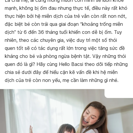
Là cha mẹ, ai cũng mong muốn con mình sẽ luôn khỏe
mạnh, không bị ốm đau nhưng thực tế, điều này rất khó
thực hiện bởi hệ miễn dịch của trẻ vẫn còn rất non nớt,
đặc biệt bé còn trải qua giai đoạn “khoảng trống miễn
dịch” từ 6 đến 36 tháng tuổi khiến con dễ bị ốm.
Tuy
nhiên, theo các chuyên gia, việc duy trì một số thói
quen tốt sẽ có tác dụng rất lớn trong việc tăng sức đề
kháng cho bé và phòng ngừa bệnh tật. Vậy những thói
quen đó là gì? Hãy cùng Hello Bacsi theo dõi tiếp những
chia sẻ dưới đây để hiểu cặn kẽ vấn đề khi hệ miễn
dịch của trẻ còn non yếu, mẹ cần làm những gì nhé.