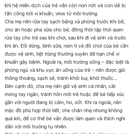
khi hệ miễn dịch của trẻ vẫn còn non nớt và con dễ bị
tấn công bởi vi khuẩn, virus từ môi trường.
Cha mẹ nên rửa tay sạch bằng xà phòng trước khi bế,
cho ăn hoặc pha sữa cho bé; đồng thời tập thói quen
rửa tay cho trẻ sau khi chơi, sau khi đi vệ sinh và trước
khi ăn. Đồ dùng, bình sữa, núm ti và đồ chơi của bé cần
được vệ sinh, tiệt trùng thường xuyên để hạn chế vi
khuẩn gây bệnh. Ngoài ra, môi trường sống – đặc biệt là
phòng ngủ và khu vực ăn uống của trẻ – nên được giữ
thông thoáng, sạch sẽ, tránh khói bụi, khói thuốc…
Bên cạnh đó, cha mẹ nên giữ vệ sinh cá nhân, cắt
móng tay ngắn, tránh hôn môi trẻ hoặc để bé tiếp xúc
gần với người đang bị cảm, ho, sốt. Khi ra ngoài, nên
mặc đồ phù hợp thời tiết, che chắn nhẹ nhưng không
quá kín, để cơ thể bé vẫn được làm quen và thích nghi
dần với môi trường tự nhiên.