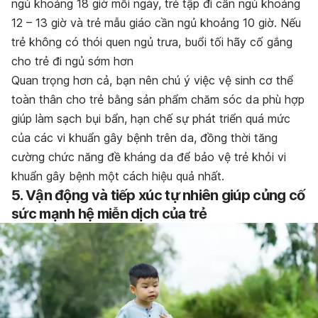
ngủ khoảng 18 giờ mỗi ngày, trẻ tập đi cần ngủ khoảng
12 – 13 giờ và trẻ mẫu giáo cần ngủ khoảng 10 giờ. Nếu
trẻ không có thói quen ngủ trưa, buổi tối hãy cố gắng
cho trẻ đi ngủ sớm hơn
Quan trọng hơn cả, bạn nên chú ý việc vệ sinh cơ thể
toàn thân cho trẻ bằng
sản phẩm chăm sóc da phù hợp
giúp làm sạch bụi bẩn, hạn chế sự phát triển quá mức
của các vi khuẩn gây bệnh trên da, đồng thời tăng
cường chức năng đề kháng da để bảo vệ trẻ khỏi vi
khuẩn gây bệnh một cách hiệu quả nhất.
5. Vận động và tiếp xúc tự nhiên giúp củng cố
sức mạnh hệ miễn dịch của trẻ