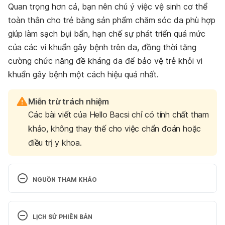
Quan trọng hơn cả, bạn nên chú ý việc vệ sinh cơ thể
toàn thân cho trẻ bằng sản phẩm chăm sóc da phù hợp
giúp làm sạch bụi bẩn, hạn chế sự phát triển quá mức
của các vi khuẩn gây bệnh trên da, đồng thời tăng
cường chức năng đề kháng da để bảo vệ trẻ khỏi vi
khuẩn gây bệnh một cách hiệu quả nhất.
Miễn trừ trách nhiệm
Các bài viết của Hello Bacsi chỉ có tính chất tham
khảo, không thay thế cho việc chẩn đoán hoặc
điều trị y khoa.
NGUỒN THAM KHẢO
7 Ways to Boost Your Child’s Immunity 
https://www.parents.com/health/cold-
LỊCH SỬ PHIÊN BẢN
flu/cold/boost-childs-immunity/
 Ngày truy cập: 