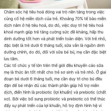
Chăm sóc hệ tiêu hoá đóng vai trò nền tảng trong việc
củng cố hệ miễn dịch của trẻ. Khoảng 70% tế bào miễn
dịch nằm ở hệ tiêu hoá, do đó, việc duy trì hệ tiêu hoá
khoẻ mạnh giúp trẻ tăng cường sức đề kháng, hấp thu
dinh dưỡng tốt hơn và phát triển toàn diện. Với trẻ nhỏ,
đặc biệt là trẻ dưới 6 tháng tuổi, sữa vẫn là nguồn dinh
dưỡng chính, do đó, đối với sữa bé bú, mẹ cần đặc biệt
lưu tâm.
Các tổ chức y tế lớn trên thế giới đều khuyến cáo sữa
mẹ là thức ăn tốt nhất cho trẻ sơ sinh và trẻ nhỏ. Ở giai
đoạn bé dưới 6 tháng tuổi, mẹ cần duy trì cho bú đều
đặn để bé nhận đủ các thành phần giúp hỗ trợ miễn
dịch, điển hình là probiotic (lợi khuẩn) và prebiotic (chất
xơ). Bởi việc bổ sung probiotic và prebiotic có thể thúc
đẩy sự phát triển của lợi khuẩn, hỗ trợ định hình hệ vi