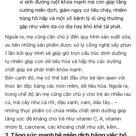
vi sinh đường ruột khỏe mạnh mà còn giúp tăng
cường miễn dịch, giảm nguy cơ tiêu chảy, nhiễm
trùng hô hấp và một số bệnh lý dị ứng thường
gặp như viêm da cơ địa hay khò khè tái phát.
Ngoài ra, mẹ cũng cần chú ý đến quy trình sản xuất sữa,
ưu tiên những sản phẩm được xử lý công nghệ sấy phun
1 lần bởi quy trình sẽ giúp giữ trọn cấu trúc dinh dưỡng
tự nhiên giúp con dễ tiêu hóa và hấp thu các dưỡng
chất giúp bé phát triển khỏe mạnh.
Bên cạnh đó, mẹ có thể bắt đầu cho bé làm quen với
thức ăn đặc bằng các món mềm, dễ tiêu hóa. Ngoài ra,
trong chế độ ăn mẹ cũng cần chú ý cho trẻ ăn nhiều rau
củ, trái cây như cà rốt, đậu xanh, cam, dâu tây… –
những thực phẩm có chứa nhiều chất dinh dưỡng giúp
tăng sức đề kháng cho trẻ như vitamin C, A, vitamin
nhóm B, carotene, các khoáng chất như sắt, kẽm…
2. Tăng sức mạnh hệ miễn dịch bằng việc bổ