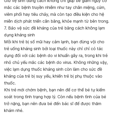
Giữ vệ sinh đúng cách không chỉ giúp bé giảm nguy cơ
mắc các bệnh truyền nhiễm như tay chân miệng, cúm,
viêm phổi hay tiêu chảy, mà còn tạo điều kiện cho hệ
miễn dịch phát triển cân bằng, khỏe mạnh từ bên trong.
7. Bảo vệ sức đề kháng của trẻ bằng cách không lạm
dụng kháng sinh
Mỗi khi trẻ bị sổ mũi hay cảm lạnh, bạn đừng vội cho
trẻ uống kháng sinh bởi loại thuốc này chỉ chỉ có tác
dụng đối với các bệnh do vi khuẩn gây ra, trong khi trẻ
nhỏ chủ yếu mắc các bệnh do virus. Không những vậy,
việc lạm dụng thuốc kháng sinh còn làm cho sức đề
kháng của trẻ bị suy yếu, khiến trẻ bị phụ thuộc vào
thuốc.
Khi trẻ mới chớm bệnh, bạn nên để cơ thể bé tự kiểm
soát trong tình trạng hợp lý. Còn nếu bệnh tình của bé
trở nặng, bạn nên đưa bé đến bác sĩ để được thăm
khám nhé.