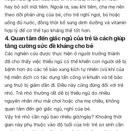
hay bỏ sót mũi tiêm. Ngoài ra, sau khi tiêm, cha mẹ nên
theo dõi phản ứng của bé, cho trẻ nghỉ ngơi, bú hoặc
uống đủ nước, đồng thời bổ sung dinh dưỡng và vitamin
hợp lý để cơ thể tạo kháng thể tốt hơn.
4. Quan tâm đến giấc ngủ của trẻ là cách giúp
tăng cường sức đề kháng cho bé
Các nghiên cứu được thực hiện ở người trưởng thành
đã cho thấy việc thiếu ngủ có thể khiến con người dễ bị
bệnh hơn do các tế bào xung kích tự nhiên (vũ khí của
hệ miễn dịch có tác dụng tấn công vi khuẩn và tế bào
ung thư) bị giảm dần đi. Điều này cũng đúng đối với trẻ
nhỏ. Trẻ nhỏ thường rất dễ bị thiếu ngủ do nhiều
nguyên nhân như mải chơi hoặc cha mẹ chiều, không
quan tâm đến giờ giấc ngủ, nghỉ của bé.
Vậy trẻ nhỏ cần ngủ bao nhiêu giờ/ngày? Khoảng thời
gian này phụ thuộc vào độ tuổi của trẻ: trẻ sơ sinh cần