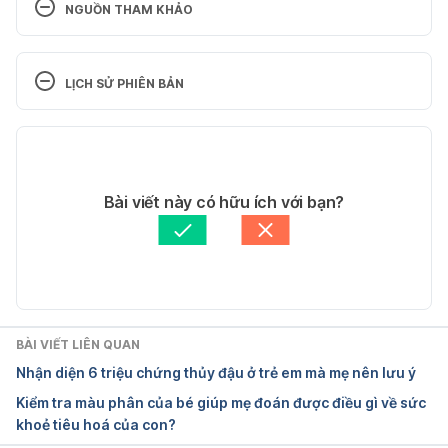
NGUỒN THAM KHẢO
The 14 Toughest Kids’ Questions Guaranteed To 
Stump Any 
LỊCH SỬ PHIÊN BẢN
Adult http://www.momjunction.com/articles/the-14-
toughest-kids-questions-guaranteed-to-stump-
Phiên bản hiện tại
any-adult_00440213/ ngày truy cập 6/3/2018
19/03/2018
How to Answer Kids’ Toughest 
Tác giả: 
Bich Ngan
Bài viết này có hữu ích với bạn?
Questions https://www.parents.com/parenting/bett
Tham vấn y khoa: 
Bác sĩ Nguyễn Thường Hanh
er-parenting/advice/how-to-answer-kids-toughest-
Cập nhật bởi: 
Bác sĩ Nguyễn Thường Hanh
questions/ Ngày truy cập 6/3/2018
BÀI VIẾT LIÊN QUAN
Nhận diện 6 triệu chứng thủy đậu ở trẻ em mà mẹ nên lưu ý
Kiểm tra màu phân của bé giúp mẹ đoán được điều gì về sức
khoẻ tiêu hoá của con?