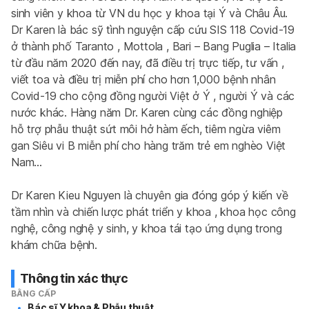
sinh viên y khoa từ VN du học y khoa tại Ý và Châu Âu. 
Dr Karen là bác sỹ tình nguyện cấp cứu SIS 118 Covid-19 
ở thành phố Taranto , Mottola , Bari – Bang Puglia – Italia 
từ đầu năm 2020 đến nay, đã điều trị trực tiếp, tư vấn , 
viết toa và điều trị miễn phí cho hơn 1,000 bệnh nhân 
Covid-19 cho cộng đồng người Việt ở Ý , người Ý và các 
nước khác. Hàng năm Dr. Karen cùng các đồng nghiệp 
hỗ trợ phẫu thuật sứt môi hở hàm ếch, tiêm ngừa viêm 
gan Siêu vi B miễn phí cho hàng trăm trẻ em nghèo Việt 
Nam…
Dr Karen Kieu Nguyen là chuyên gia đóng góp ý kiến về 
tầm nhìn và chiến lược phát triển y khoa , khoa học công 
nghệ, công nghệ y sinh, y khoa tái tạo ứng dụng trong 
khám chữa bệnh.
Thông tin xác thực
BẰNG CẤP
Bác sĩ Y khoa & Phẫu thuật