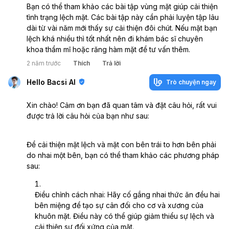
Bạn có thể tham khảo các bài tập vùng mặt giúp cải thiện 
tình trạng lệch mặt. Các bài tập này cần phải luyện tập lâu 
dài từ vài năm mới thấy sự cải thiện đôi chút. Nếu mặt bạn 
lệch khá nhiều thì tốt nhất nên đi khám bác sĩ chuyên 
khoa thẩm mĩ hoặc răng hàm mặt để tư vấn thêm. 
2 năm trước
Thích
Trả lời
Hello Bacsi AI
Trò chuyện ngay
Xin chào! Cảm ơn bạn đã quan tâm và đặt câu hỏi, rất vui
được trả lời câu hỏi của bạn như sau:
Để cải thiện mặt lệch và mặt con bên trái to hơn bên phải
do nhai một bên, bạn có thể tham khảo các phương pháp
sau:
Điều chỉnh cách nhai: Hãy cố gắng nhai thức ăn đều hai
bên miệng để tạo sự cân đối cho cơ và xương của
khuôn mặt. Điều này có thể giúp giảm thiểu sự lệch và
cải thiện sự đối xứng của mặt.