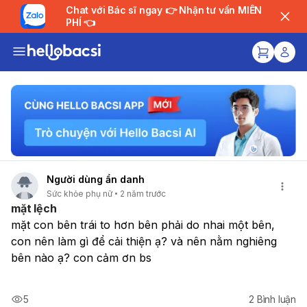
Chat với Bác sĩ ngay 👉 Nhận tư vấn MIỄN
PHÍ 👈
Người dùng ẩn danh
Sức khỏe phụ nữ
2 năm trước
mặt lệch
mặt con bên trái to hơn bên phải do nhai một bên, 
con nên làm gì để cải thiện ạ? và nên nằm nghiêng 
bên nào ạ? con cảm ơn bs
5
2
Bình luận