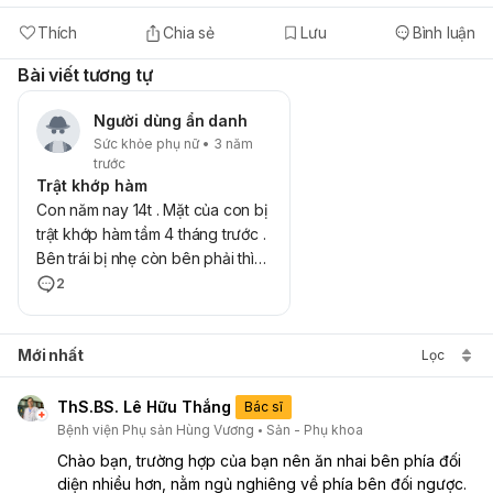
Thích
Chia sẻ
Lưu
Bình luận
Bài viết tương tự
Người dùng ẩn danh
Sức khỏe phụ nữ • 3 năm
trước
Trật khớp hàm
Con năm nay 14t . Mặt của con bị
trật khớp hàm tầm 4 tháng trước .
Bên trái bị nhẹ còn bên phải thì
nặng hơn.Mỗi lần con há miệng ra
2
là kêu"cấc cấc".Và con cảm thấy
rất khó chịu . Làm sao để hết đây
Mới nhất
ạ???
Lọc
ThS.BS. Lê Hữu Thắng
Bác sĩ
Bệnh viện Phụ sản Hùng Vương
Sản - Phụ khoa
Chào bạn, trường hợp của bạn nên ăn nhai bên phía đối 
diện nhiều hơn, nằm ngủ nghiêng về phía bên đối ngược. 