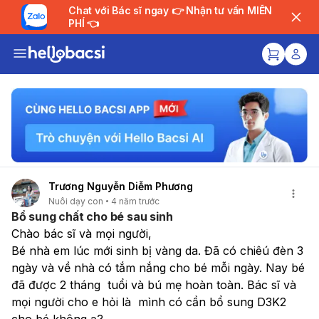
Chat với Bác sĩ ngay 👉 Nhận tư vấn MIỄN
PHÍ 👈
Trương Nguyễn Diễm Phương
Nuôi dạy con
4 năm trước
Bổ sung chất cho bé sau sinh
Chào bác sĩ và mọi người, 
Bé nhà em lúc mới sinh bị vàng da. Đã có chiêú đèn 3 
ngày và về nhà có tắm nắng cho bé mỗi ngày. Nay bé 
đã được 2 tháng  tuổi và bú mẹ hoàn toàn. Bác sĩ và 
mọi người cho e hỏi là  mình có cần bổ sung D3K2 
cho bé không ạ? 