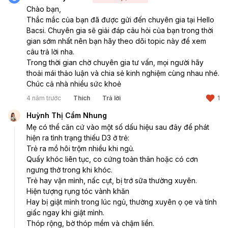
Chào bạn,
Thắc mắc của bạn đã được gửi đến chuyên gia tại Hello 
Bacsi. Chuyên gia sẽ giải đáp câu hỏi của bạn trong thời 
gian sớm nhất nên bạn hãy theo dõi topic này để xem 
câu trả lời nha.
Trong thời gian chờ chuyên gia tư vấn, mọi người hãy 
thoải mái thảo luận và chia sẻ kinh nghiệm cùng nhau nhé. 
Chúc cả nhà nhiều sức khoẻ
4 năm trước
Thích
Trả lời
1
Huỳnh Thị Cẩm Nhung
Mẹ có thể căn cứ vào một số dấu hiệu sau đây để phát 
hiện ra tình trạng thiếu D3 ở trẻ:
Trẻ ra mồ hôi trộm nhiều khi ngủ.
Quấy khóc liên tục, co cứng toàn thân hoặc có cơn 
ngưng thở trong khi khóc.
Trẻ hay vặn mình, nấc cụt, bị trớ sữa thường xuyên.
Hiện tượng rụng tóc vành khăn
Hay bị giật mình trong lúc ngủ, thường xuyên ọ ọe và tính 
giấc ngay khi giật mình.
Thóp rộng, bờ thóp mềm và chậm liền.