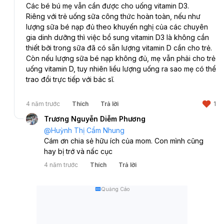
Các bé bú mẹ vẫn cần được cho uống vitamin D3.
Riêng với trẻ uống sữa công thức hoàn toàn, nếu như 
lượng sữa bé nạp đủ theo khuyến nghị của các chuyên 
gia dinh dưỡng thì việc bổ sung vitamin D3 là không cần 
thiết bởi trong sữa đã có sẵn lượng vitamin D cần cho trẻ. 
Còn nếu lượng sữa bé nạp không đủ, mẹ vẫn phải cho trẻ 
uống vitamin D, tuy nhiên liều lượng uống ra sao mẹ có thể 
trao đổi trực tiếp với bác sĩ.
4 năm trước
Thích
Trả lời
1
Trương Nguyễn Diễm Phương
@
Huỳnh Thị Cẩm Nhung
Cám ơn chia sẻ hữu ích của mom. Con mình cũng 
hay bị trớ và nấc cục
4 năm trước
Thích
Trả lời
Quảng Cáo