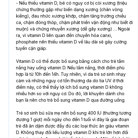
- Nếu thiếu vitamin D, bé có nguy cơ bị còi xương (triệu 
chứng thường gặp như biến dạng xương (chân vòng 
kiềng), đau nhức xương khớp, chậm tăng trưởng chiều 
ca, chậm đóng thóp, chậm phát triển vận động như biết đi 
muộn) và chứng nhuyễn xương (dễ gãy xương) … Ngoài 
ra, vì vitamin D liên quan đến chuyển hóa canxi, 
phosphate nên thiếu vitamin D về lâu dài sẽ gây cường 
tuyến cận giáp.
Vitamin D có thể được bổ sung bằng cách cho trẻ tắm 
nắng hay uống vitamin D. Nếu tắm nắng, thời điểm phù 
hợp là từ 10h đến 14h. Tuy nhiên, vì da trẻ sơ sinh nhạy 
cảm và những nguy cơ tổn thương da do tia UV ở thời 
điểm này, có thể thấy lợi ích bổ sung vitamin D không 
nhiều hơn so với nguy cơ. Do đó, lời khuyên dành cho 
bạn là nên cho trẻ bổ sung vitamin D qua đường uống.
Trẻ sơ sinh bú sữa mẹ nên bổ sung 400 IU (thường tương 
đương 1 giọt) mỗi ngày cho đến 1 tuổi vì đây là giai đoạn 
trẻ đã ăn dặm được đầy đủ các loại thức ăn giàu vitamin 
D. Không thay đổi liều lượng vitamin D khi trẻ lớn hơn đối 