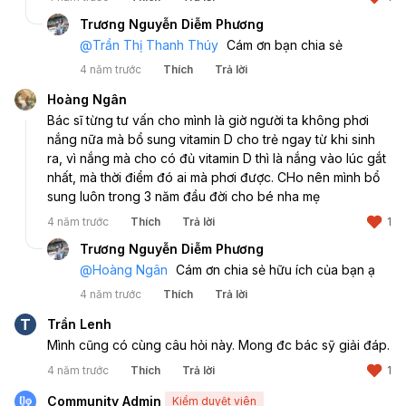
Trương Nguyễn Diễm Phương
@
Trần Thị Thanh Thúy
Cám ơn bạn chia sẻ
4 năm trước
Thích
Trả lời
Hoàng Ngân
Bác sĩ từng tư vấn cho mình là giờ người ta không phơi 
nắng nữa mà bổ sung vitamin D cho trẻ ngay từ khi sinh 
ra, vì nắng mà cho có đủ vitamin D thì là nắng vào lúc gắt 
nhất, mà thời điểm đó ai mà phơi được. CHo nên mình bổ 
sung luôn trong 3 năm đầu đời cho bé nha mẹ
4 năm trước
Thích
Trả lời
1
Trương Nguyễn Diễm Phương
@
Hoàng Ngân
Cám ơn chia sẻ hữu ích của bạn ạ
4 năm trước
Thích
Trả lời
T
Trần Lenh
Mình cũng có cùng câu hỏi này. Mong đc bác sỹ giải đáp.
4 năm trước
Thích
Trả lời
1
Community Admin
Kiểm duyệt viên