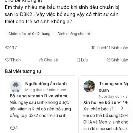
Em thấy nhiều mẹ bầu trước khi sinh đều chuẩn bị 
sẵn lọ D3K2 . Vậy việc bổ sung vậy có thật sự cần 
thiết cho trẻ sơ sinh không ạ?
Chăm sóc trẻ 0-12 tháng
Dinh dưỡng cho trẻ
197
10
Thích
11
Bình luận
Thích
Chia sẻ
Lưu
Bình luận
Bài viết tương tự
Người dùng ẩn danh
Truong son Ngu
Mang thai • 2 năm trước
xuan
Bổ sung vitamin D và vitamin K
Nuôi dạy con • 2 nă
Nếu ngay sau sinh không được
tiên vitamin K thì có nên bổ sung
Xin chào bác sĩ.
bằng loại d3k2 cho trẻ sơ sinh
Em có thể bổ sung D3+k2
DHA và Men vi sinh cho tr
3
sinh khi mới sinh được kh