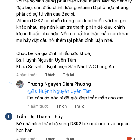
với trẻ sơ sinh đang phát triển khỏe mạnh. Một số bệnh lý 
đặc biệt cần điều chỉnh lượng vitamin D phù hợp nhưng 
phải có sự tư vấn của Bác sĩ. 
Vitamin D3K2 có nhiều trong các loại thuốc với tên gọi 
khác nhau, mẹ nên kiểm tra thành phần để điều chỉnh 
lượng thuốc phù hợp. Nếu có bất kỳ thắc mắc nào khác, 
mẹ hãy đặt câu hỏi thêm tại phần bình luận nhé.
Chúc bé và gia đình nhiều sức khoẻ,
Bs. Huỳnh Nguyễn Uyên Tâm
Khoa Sơ sinh - Bệnh viện Sản Nhi TWG Long An
4 năm trước
Thích
Trả lời
Trương Nguyễn Diễm Phương
@
Bs. Huỳnh Nguyễn Uyên Tâm
Em cám ơn bác sĩ đã giải đáp thắc mắc cho em
4 năm trước
Thích
Trả lời
T
Trần Thị Thanh Thúy
Bé nhà mình thấy bổ sung D3K2 bé ngủ ngon và ngoan 
hơn hẳn
4 năm trước
Thích
Trả lời
1