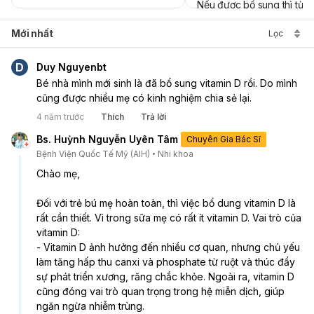
Nếu được bổ sung thì từ t
mấy ? Và liệu trình bao nh
2
4
Mới nhất
Lọc
ngày thì ngưng uống? Ha
bổ sung đến 2 tuổi ạ. Em 
ơn các bS
D
Duy Nguyenbt
Bé nhà mình mới sinh là đã bổ sung vitamin D rồi. Do mình 
cũng được nhiều mẹ có kinh nghiệm chia sẻ lại.
4 năm trước
Thích
Trả lời
Bs. Huỳnh Nguyễn Uyên Tâm
Chuyên Gia Bác Sĩ
Bệnh Viện Quốc Tế Mỹ (AIH)
Nhi khoa
Chào mẹ,
Đối với trẻ bú mẹ hoàn toàn, thì việc bổ dung vitamin D là 
rất cần thiết. Vì trong sữa mẹ có rất ít vitamin D. Vai trò của 
vitamin D:
- Vitamin D ảnh hưởng đến nhiều cơ quan, nhưng chủ yếu 
làm tăng hấp thu canxi và phosphate từ ruột và thúc đẩy 
sự phát triển xương, răng chắc khỏe. Ngoài ra, vitamin D 
cũng đóng vai trò quan trọng trong hệ miễn dịch, giúp 
ngăn ngừa nhiễm trùng. 