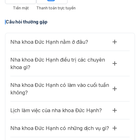
– Đánh răng kỹ sau mỗi bữa ăn với kem đánh răng có Flour với
bạn thể hiện phong cách, tự tin hơn trong giao tiếp, đặc biệt
Tiền mặt
Thanh toán trực tuyến
bàn chải lông mịn và bàn chải kẽ răng.
hoàn toàn không gây tổn hại đến răng, không hề làm bạn bị
đau hay khó chịu.
Câu hỏi thường gặp
– Bạn cũng nên dùng chỉ nha khoa để làm sạch các kẽ nhỏ của
Giá từ
500.000 ₫
răng và mắc cài.
Nha khoa Đức Hạnh nằm ở đâu?
- Lấy vôi răng định kỳ 6 tháng để giữ cho nướu và răng khỏe
mạnh.
Nha khoa Đức Hạnh điều trị các chuyên
khoa gì?
Nha khoa Đức Hạnh có làm vào cuối tuần
không?
Lịch làm việc của nha khoa Đức Hạnh?
Nha khoa Đức Hạnh có những dịch vụ gì?