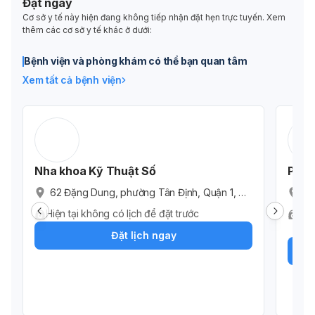
Đặt ngay
Cơ sở y tế này hiện đang không tiếp nhận đặt hẹn trực tuyến. Xem
thêm các cơ sở y tế khác ở dưới:
Bệnh viện và phòng khám có thể bạn quan tâm
Xem tất cả bệnh viện
Nha khoa Kỹ Thuật Số
Phòn
62 Đặng Dung, phường Tân Định, Quận 1, Th
22
ành phố Hồ Chí Minh, Vietnam
gu
Hiện tại không có lịch để đặt trước
Có 
Ci
Bác
Đặt lịch ngay