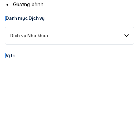
Giường bệnh
Danh mục Dịch vụ
Dịch vụ Nha khoa
Răng sứ thẩm mỹ
Vị trí
Phục hình răng sứ là phương pháp phổ biến và hiệu quả
nhằm khắc phục tình trạng răng thưa, răng bị sâu, lệch lạc,
mất, gãy, bị vàng ố mà phương pháp tẩy trắng không thể cải
thiện được mang lại một bộ răng hoàn chỉnh, đẹp tự nhiên
hơn.
Giá từ
1.000.000 ₫
Cấy ghép Implant
Cấy ghép Implant là chỉ định điều trị đầu tiên cho việc thay
thế một hay nhiều răng đã mất. Hàng ngàn người Việt Nam
trong hàng triệu người trên thế giới đã sử dụng Implant để