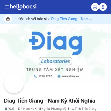
Đặt lịch với bác sĩ
Diag Tiền Giang – Nam Kỳ Khởi Nghĩa
Bác sĩ
Gói dịc
Bệnh viện
Diag Tiền Giang – Nam Kỳ Khởi Nghĩa
102B - 104 Nam Kỳ Khởi Nghĩa, Phường Mỹ Tho, Tỉnh Tiền Giang