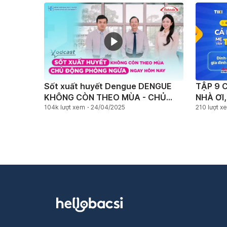
Sốt xuất huyết Dengue DENGUE
TẬP 9 
KHÔNG CÒN THEO MÙA - CHỦ
NHÀ ƠI
ĐỘNG PHÒNG NGỪA NGAY HÔM
104k lượt xem
24/04/2025
210 lượt x
NAY ​