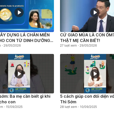
ÂY DỰNG LÁ CHẮN MIỄN
CỨ GIAO MÙA LÀ CON ỐM?
HO CON TỪ DINH DƯỠNG
THẬT MẸ CẦN BIẾT!
NGÀY
m
29/05/2026
27 lượt xem
29/05/2026
 sớm: Ba mẹ cần biết gì khi
5 cách giúp con đối diện v
̣ cho con
Thì Sớm
em
15/09/2025
28 lượt xem
10/09/2025