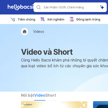
Sản Phẩm 100% Chính Hãng
Tiêm chủng
Xét nghiệm
Đông lạnh trứng
Videos
Video và Short
Cùng Hello Bacsi khám phá những bí quyết chăm
qua loạt video bổ ích từ các chuyên gia sức kho
Nổi bật
Video
Short