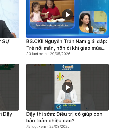
 SỰ
BS.CKII Nguyễn Trần Nam giải đáp:
Trẻ nổi mẩn, nôn ói khi giao mùa
có đáng lo?
33 lượt xem
29/05/2026
ới Dậy
Dậy thì sớm: Điều trị có giúp con
bảo toàn chiều cao?
75 lượt xem
22/08/2025