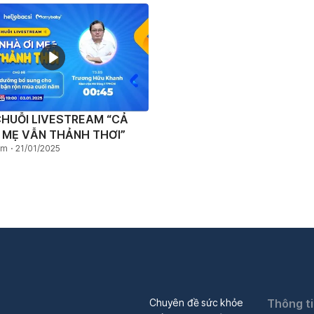
CHUỖI LIVESTREAM “CẢ
, MẸ VẪN THẢNH THƠI”
em
21/01/2025
Chuyên đề sức khỏe
Thông t