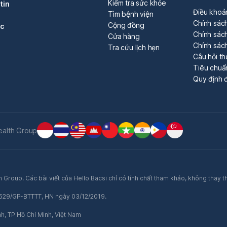
Kiểm tra sức khỏe
tin
Điều khoả
Tìm bệnh viện
Chính sác
Cộng đồng
óc
Chính sách
Cửa hàng
Chính sác
Tra cứu lịch hẹn
Câu hỏi t
Tiêu chuẩ
Quy định đ
ealth Group
 Group. Các bài viết của Hello Bacsi chỉ có tính chất tham khảo, không thay t
ố 529/GP-BTTTT, HN ngày 03/12/2019.
nh, TP Hồ Chí Minh, Việt Nam