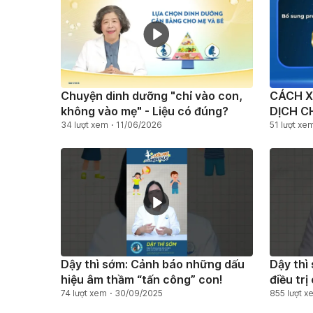
Chuyện dinh dưỡng "chỉ vào con,
CÁCH X
không vào mẹ" - Liệu có đúng?
DỊCH C
34 lượt xem
11/06/2026
HÀNG 
51 lượt xe
Dậy thì sớm: Cảnh báo những dấu
Dậy thì
hiệu âm thầm “tấn công” con!
điều tri
74 lượt xem
30/09/2025
855 lượt x