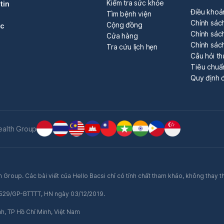
Kiểm tra sức khỏe
tin
Điều khoả
Tìm bệnh viện
Chính sác
Cộng đồng
óc
Chính sách
Cửa hàng
Chính sác
Tra cứu lịch hẹn
Câu hỏi t
Tiêu chuẩ
Quy định đ
ealth Group
 Group. Các bài viết của Hello Bacsi chỉ có tính chất tham khảo, không thay t
ố 529/GP-BTTTT, HN ngày 03/12/2019.
nh, TP Hồ Chí Minh, Việt Nam