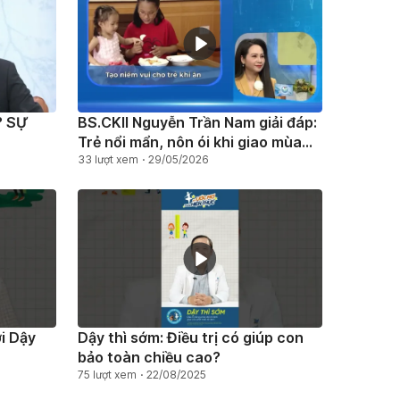
 SỰ
BS.CKII Nguyễn Trần Nam giải đáp:
Trẻ nổi mẩn, nôn ói khi giao mùa
có đáng lo?
33 lượt xem
29/05/2026
ới Dậy
Dậy thì sớm: Điều trị có giúp con
bảo toàn chiều cao?
75 lượt xem
22/08/2025