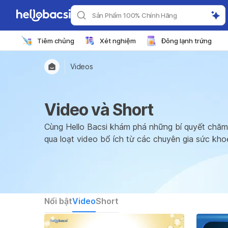
Sản Phẩm 100% Chính Hãng
Tiêm chủng
Xét nghiệm
Đông lạnh trứng
Videos
Video và Short
Cùng Hello Bacsi khám phá những bí quyết chăm
qua loạt video bổ ích từ các chuyên gia sức kho
Nổi bật
Video
Short