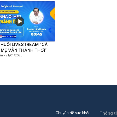
CHUỖI LIVESTREAM “CẢ
, MẸ VẪN THẢNH THƠI”
em
21/01/2025
Chuyên đề sức khỏe
Thông t