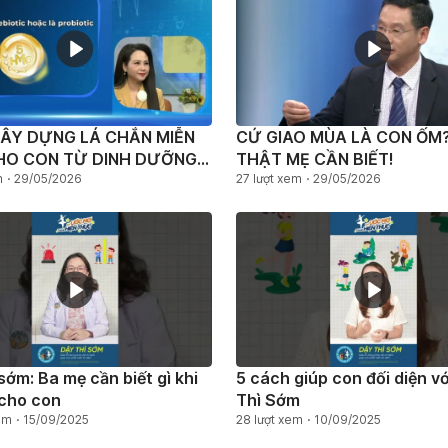
ÂY DỰNG LÁ CHẮN MIỄN
CỨ GIAO MÙA LÀ CON ỐM?
HO CON TỪ DINH DƯỠNG
THẬT MẸ CẦN BIẾT!
NGÀY
m
29/05/2026
27 lượt xem
29/05/2026
 sớm: Ba mẹ cần biết gì khi
5 cách giúp con đối diện v
̣ cho con
Thì Sớm
em
15/09/2025
28 lượt xem
10/09/2025