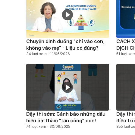
Chuyện dinh dưỡng "chỉ vào con,
CÁCH X
không vào mẹ" - Liệu có đúng?
DỊCH C
34 lượt xem
11/06/2026
HÀNG 
51 lượt xe
Dậy thì sớm: Cảnh báo những dấu
Dậy thì
hiệu âm thầm “tấn công” con!
điều tri
74 lượt xem
30/09/2025
855 lượt x