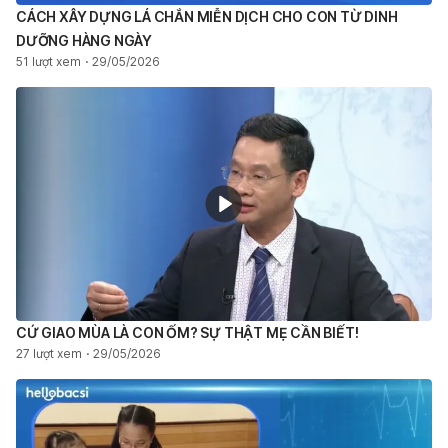
CÁCH XÂY DỰNG LÁ CHẮN MIỄN DỊCH CHO CON TỪ DINH
DƯỠNG HÀNG NGÀY
51 lượt xem
29/05/2026
CỨ GIAO MÙA LÀ CON ỐM? SỰ THẬT MẸ CẦN BIẾT!
27 lượt xem
29/05/2026