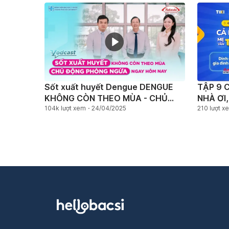
Sốt xuất huyết Dengue DENGUE
TẬP 9 
KHÔNG CÒN THEO MÙA - CHỦ
NHÀ ƠI
ĐỘNG PHÒNG NGỪA NGAY HÔM
104k lượt xem
24/04/2025
210 lượt x
NAY ​