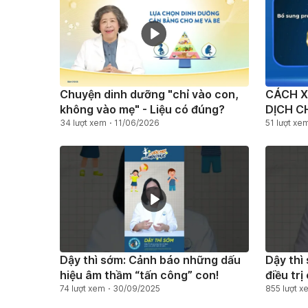
Chuyện dinh dưỡng "chỉ vào con,
CÁCH X
không vào mẹ" - Liệu có đúng?
DỊCH C
34 lượt xem
11/06/2026
HÀNG 
51 lượt xe
Dậy thì sớm: Cảnh báo những dấu
Dậy thì
hiệu âm thầm “tấn công” con!
điều tri
74 lượt xem
30/09/2025
855 lượt x