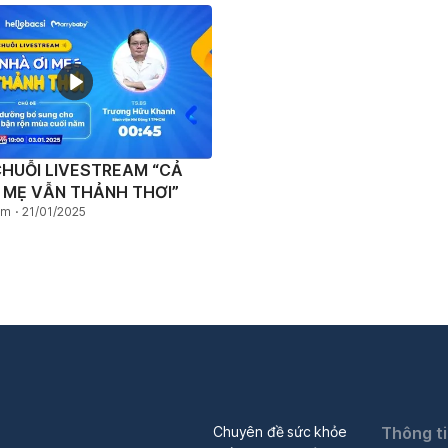
CHUỖI LIVESTREAM “CẢ
, MẸ VẪN THẢNH THƠI”
em
21/01/2025
Chuyên đề sức khỏe
Thông t