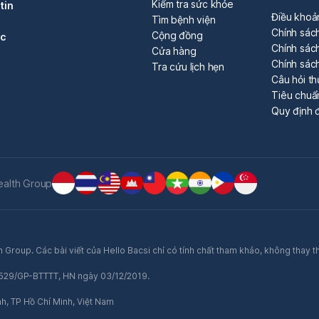
Kiểm tra sức khỏe
tin
Điều khoả
Tìm bệnh viện
Chính sác
Cộng đồng
óc
Chính sách
Cửa hàng
Chính sác
Tra cứu lịch hẹn
Câu hỏi t
Tiêu chuẩ
Quy định đ
ealth Group
 Group. Các bài viết của Hello Bacsi chỉ có tính chất tham khảo, không thay t
ố 529/GP-BTTTT, HN ngày 03/12/2019.
nh, TP Hồ Chí Minh, Việt Nam