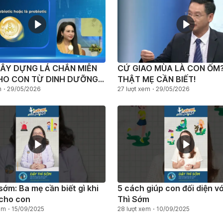
ÂY DỰNG LÁ CHẮN MIỄN
CỨ GIAO MÙA LÀ CON ỐM?
HO CON TỪ DINH DƯỠNG
THẬT MẸ CẦN BIẾT!
NGÀY
m
29/05/2026
27 lượt xem
29/05/2026
 sớm: Ba mẹ cần biết gì khi
5 cách giúp con đối diện v
̣ cho con
Thì Sớm
em
15/09/2025
28 lượt xem
10/09/2025