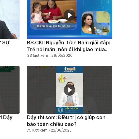
 SỰ
BS.CKII Nguyễn Trần Nam giải đáp:
Trẻ nổi mẩn, nôn ói khi giao mùa
có đáng lo?
33 lượt xem
29/05/2026
ới Dậy
Dậy thì sớm: Điều trị có giúp con
bảo toàn chiều cao?
75 lượt xem
22/08/2025