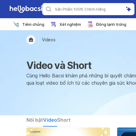
Sản Phẩm 100% Chính Hãng
Tiêm chủng
Xét nghiệm
Đông lạnh trứng
Videos
Video và Short
Cùng Hello Bacsi khám phá những bí quyết chăm
qua loạt video bổ ích từ các chuyên gia sức kho
Nổi bật
Video
Short