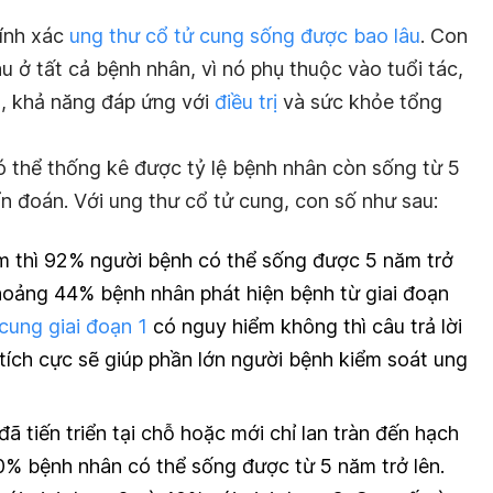
hính xác
ung thư cổ tử cung sống được bao lâu
. Con
u ở tất cả bệnh nhân, vì nó phụ thuộc vào tuổi tác,
h, khả năng đáp ứng với
điều trị
và sức khỏe tổng
ó thể thống kê được tỷ lệ bệnh nhân còn sống từ 5
ẩn đoán.
Với ung thư cổ tử cung, con số như sau:
 thì 92% người bệnh có thể sống được 5 năm trở
hoảng 44% bệnh nhân phát hiện bệnh từ giai đoạn
cung giai đoạn 1
có nguy hiểm không thì câu trả lời
ị tích cực sẽ giúp phần lớn người bệnh kiểm soát ung
ã tiến triển tại chỗ hoặc mới chỉ lan tràn đến hạch
60% bệnh nhân có thể sống được từ 5 năm trở lên.