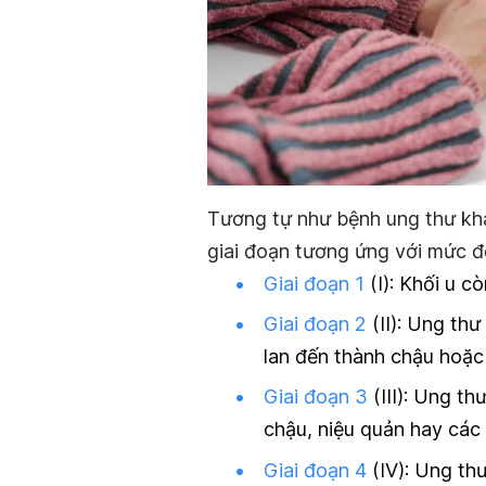
Tương tự như bệnh ung thư khá
giai đoạn tương ứng với mức độ 
Giai đoạn 1
(I): Khối u c
Giai đoạn 2
(II): Ung thư
lan đến thành chậu hoặ
Giai đoạn 3
(III): Ung t
chậu, niệu quản hay các
Giai đoạn 4
(IV): Ung th