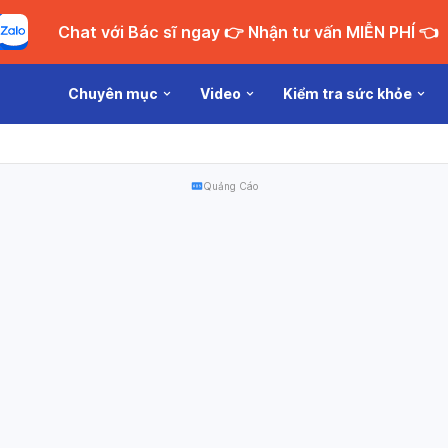
Chat với Bác sĩ ngay 👉 Nhận tư vấn MIỄN PHÍ 👈
Chuyên mục
Video
Kiểm tra sức khỏe
Quảng Cáo