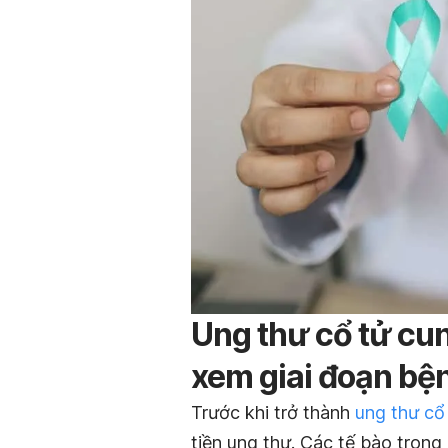
Ung thư cổ tử cu
xem giai đoạn bệ
Trước khi trở thành
ung thư cổ
tiền ung thư. Các tế bào trong