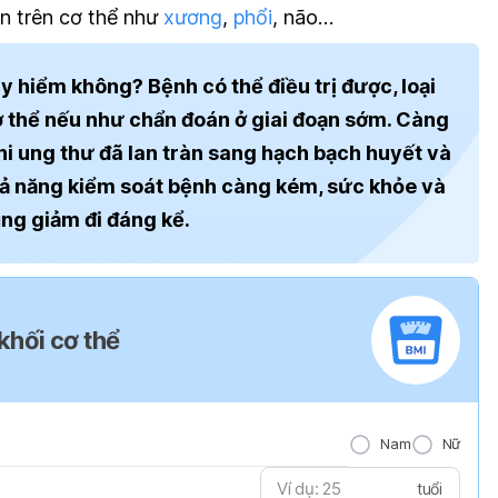
n trên cơ thể như
xương
,
phổi
, não…
 hiểm không? Bệnh có thể điều trị được, loại
 cơ thể nếu như chẩn đoán ở giai đoạn sớm. Càng
hi ung thư đã lan tràn sang hạch bạch huyết và
hả năng kiểm soát bệnh càng kém, sức khỏe và
ũng giảm đi đáng kể.
 khối cơ thể
Nam
Nữ
tuổi