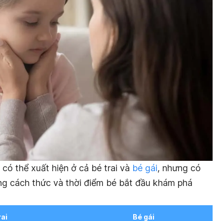
có thể xuất hiện ở cả bé trai và
bé gái
, nhưng có
ong cách thức và thời điểm bé bắt đầu khám phá
rai
Bé gái