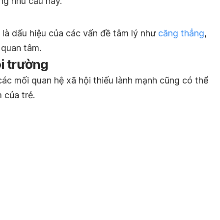
ng nhu cầu này.
ể là dấu hiệu của các vấn đề tâm lý như
căng thẳng
,
 quan tâm.
i trường
ác mối quan hệ xã hội thiếu lành mạnh cũng có thể
 của trẻ.