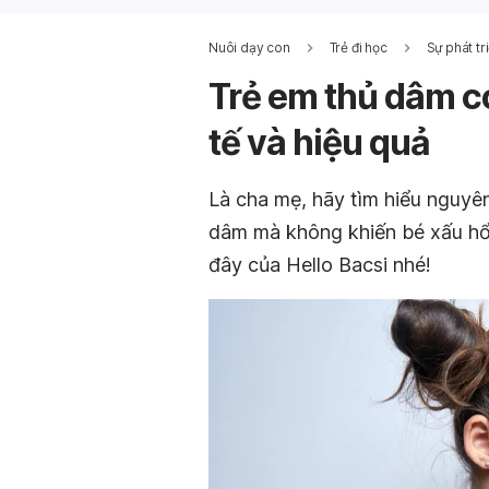
Nuôi dạy con
Trẻ đi học
Sự phát tr
Trẻ em thủ dâm c
tế và hiệu quả
Là cha mẹ, hãy tìm hiểu nguyên
dâm mà không khiến bé xấu hổ h
đây của Hello Bacsi nhé!