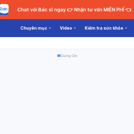
Chat với Bác sĩ ngay 👉 Nhận tư vấn MIỄN PHÍ 👈
Chuyên mục
Video
Kiểm tra sức khỏe
Quảng Cáo