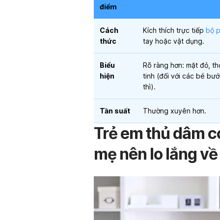
điểm
Cách
Kích thích trực tiếp
bộ p
thức
tay hoặc vật dụng.
Biểu
Rõ ràng hơn: mặt đỏ, th
hiện
tinh (đối với các bé bư
thì).
Tần suất
Thường xuyên hơn.
Trẻ em thủ dâm có
mẹ nên lo lắng về