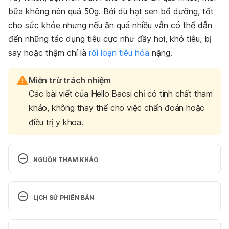
bữa không nên quá 50g. Bởi dù hạt sen bổ dưỡng, tốt
cho sức khỏe nhưng nếu ăn quá nhiều vẫn có thể dẫn
đến những tác dụng tiêu cực như đầy hơi, khó tiêu, bị
say hoặc thậm chí là
rối loạn tiêu hóa
nặng.
Miễn trừ trách nhiệm
Các bài viết của Hello Bacsi chỉ có tính chất tham
khảo, không thay thế cho việc chẩn đoán hoặc
điều trị y khoa.
NGUỒN THAM KHẢO
Feeding Guide for the First Year 
https://www.stanfordchildrens.org/en/topic/default
LỊCH SỬ PHIÊN BẢN
?id=feeding-guide-for-the-first-year-90-P02209 
Ngày truy cập: 07/09/2023
Phiên bản hiện tại