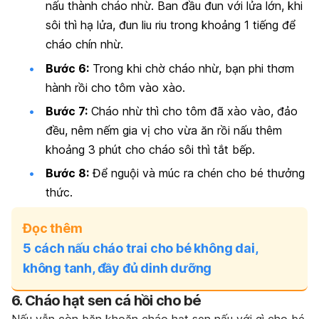
nấu thành cháo nhừ. Ban đầu đun với lửa lớn, khi
sôi thì hạ lửa, đun liu riu trong khoảng 1 tiếng để
cháo chín nhừ.
Bước 6:
Trong khi chờ cháo nhừ, bạn phi thơm
hành rồi cho tôm vào xào.
Bước 7:
Cháo nhừ thì cho tôm đã xào vào, đảo
đều, nêm nếm gia vị cho vừa ăn rồi nấu thêm
khoảng 3 phút cho cháo sôi thì tắt bếp.
Bước 8:
Để nguội và múc ra chén cho bé thưởng
thức.
Đọc thêm
5 cách nấu cháo trai cho bé không dai,
không tanh, đầy đủ dinh dưỡng
6. Cháo hạt sen cá hồi cho bé
Nếu vẫn còn băn khoăn cháo hạt sen nấu với gì cho bé