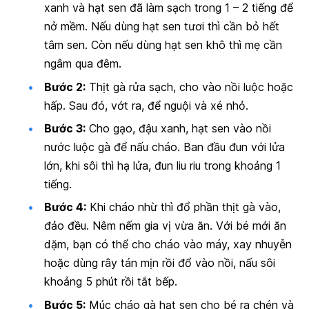
xanh và hạt sen đã làm sạch trong 1 – 2 tiếng để
nở mềm. Nếu dùng hạt sen tươi thì cần bỏ hết
tâm sen. Còn nếu dùng hạt sen khô thì mẹ cần
ngâm qua đêm.
Bước 2:
Thịt gà rửa sạch, cho vào nồi luộc hoặc
hấp. Sau đó, vớt ra, để nguội và xé nhỏ.
Bước 3:
Cho gạo, đậu xanh, hạt sen vào nồi
nước luộc gà để nấu cháo. Ban đầu đun với lửa
lớn, khi sôi thì hạ lửa, đun liu riu trong khoảng 1
tiếng.
Bước 4:
Khi cháo nhừ thì đổ phần thịt gà vào,
đảo đều. Nêm nếm gia vị vừa ăn. Với bé mới ăn
dặm, bạn có thể cho cháo vào máy, xay nhuyễn
hoặc dùng rây tán mịn rồi đổ vào nồi, nấu sôi
khoảng 5 phút rồi tắt bếp.
Bước 5:
Múc cháo gà hạt sen cho bé ra chén và