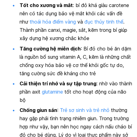
Tốt cho xương và mắt
: bí đỏ khá giàu carotene
nên có tác dụng bảo vệ mắt khỏi các vấn đề
như
thoái hóa điểm vàng
và
đục thủy tinh thể
.
Thành phần canxi, magie, sắt, kẽm trong bí giúp
xây dựng hệ xương chắc khỏe
Tăng cường hệ miễn dịch
: Bí đỏ cho bé ăn dặm
là nguồn bổ sung vitamin A, C, kẽm là những chất
chống oxy hóa bảo vệ cơ thể khỏi gốc tự do,
tăng cường sức đề kháng cho trẻ
Cải thiện trí nhớ và sự tập trung
: nhờ vào thành
phần axit
glutamine
tốt cho hoạt động của não
bộ
Chống giun sán
:
Trẻ sơ sinh và trẻ nhỏ
thường
hay gặp phải tình trạng nhiễm giun. Trong trường
hợp như vậy, bạn nên học ngay cách nấu cháo bí
đỏ cho bé dùng. Lý do vì loại thực phẩm này sở