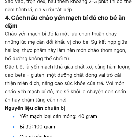
xào vào, trộn đều, nấu thêm khoảng 2–3 phút thì có thể
nêm hành lá, gia vị rồi tắt bếp.
4. Cách nấu cháo yến mạch bí đỏ cho bé ăn
dặm
Cháo yến mạch bí đỏ là một lựa chọn thuần chay
những lúc mẹ cần đổi khẩu vị cho bé. Sự kết hợp giữa
hai loại thực phẩm này làm nên món cháo thơm ngon,
bổ dưỡng không thể chối từ.
Đặc biệt là yến mạch khá giàu chất xơ, cùng hàm lượng
cao beta – gluten, một dưỡng chất đóng vai trò cải
thiện miễn dịch, nâng cao sức khỏe của trẻ. Với món
cháo yến mạch bí đỏ, mẹ sẽ khỏi lo chuyện con chán
ăn hay chậm tăng cân nhé!
Nguyên liệu cần chuẩn bị
Yến mạch loại cán mỏng: 40 gram
Bí đỏ: 100 gram
Gia vị các loại