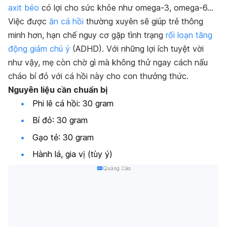
axit béo
có lợi cho sức khỏe như omega-3, omega-6…
Việc được
ăn cá hồi
thường xuyên sẽ giúp trẻ thông
minh hơn, hạn chế nguy cơ gặp tình trạng
rối loạn tăng
động giảm chú ý
(ADHD). Với những lợi ích tuyệt vời
như vậy, mẹ còn chờ gì mà không thử ngay cách nấu
cháo bí đỏ với cá hồi này cho con thưởng thức.
Nguyên liệu cần chuẩn bị
Phi lê cá hồi: 30 gram
Bí đỏ: 30 gram
Gạo tẻ: 30 gram
Hành lá, gia vị (tùy ý)
Quảng Cáo