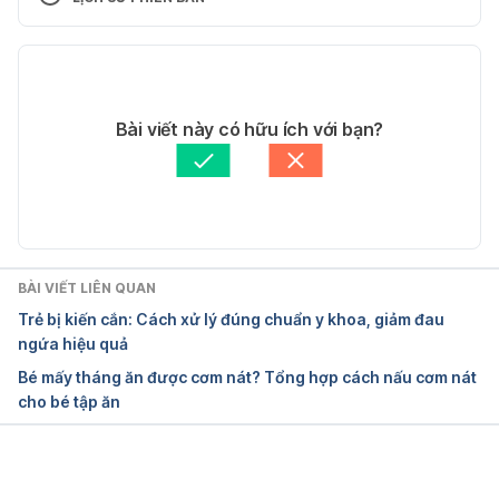
https://www.healthline.com/nutrition/pumpkin
Phiên bản hiện tại
Ngày truy cập 16/06/2020
22/02/2021
Homemade Pumpkin Baby Food
Tác giả: 
Minh Phú
Bài viết này có hữu ích với bạn?
Tham vấn y khoa: 
Bác sĩ Nguyễn Thường Hanh
https://www.verywellfamily.com/using-pumpkin-in-
Cập nhật bởi: 
Minh Phú
homemade-baby-food-284329
Ngày truy cập 16/06/2020
BÀI VIẾT LIÊN QUAN
Rice porridge with pumpkin
Trẻ bị kiến cắn: Cách xử lý đúng chuẩn y khoa, giảm đau
ngứa hiệu quả
https://parenting.firstcry.com/articles/rice-porridge-
Bé mấy tháng ăn được cơm nát? Tổng hợp cách nấu cơm nát
with-pumpkin-recipe/
cho bé tập ăn
Ngày truy cập 16/06/2020
Đang tải....