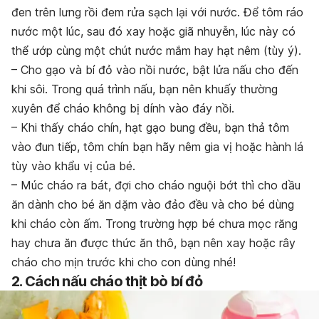
đen trên lưng rồi đem rửa sạch lại với nước. Để tôm ráo
nước một lúc, sau đó xay hoặc giã nhuyễn, lúc này có
thể ướp cùng một chút nước mắm hay hạt nêm (tùy ý).
– Cho gạo và bí đỏ vào nồi nước, bật lửa nấu cho đến
khi sôi. Trong quá trình nấu, bạn nên khuấy thường
xuyên để cháo không bị dính vào đáy nồi.
– Khi thấy cháo chín, hạt gạo bung đều, bạn thả tôm
vào đun tiếp, tôm chín bạn hãy nêm gia vị hoặc hành lá
tùy vào khẩu vị của bé.
– Múc cháo ra bát, đợi cho cháo nguội bớt thì cho dầu
ăn dành cho bé ăn dặm vào đảo đều và cho bé dùng
khi cháo còn ấm. Trong trường hợp bé chưa mọc răng
hay chưa ăn được thức ăn thô, bạn nên xay hoặc rây
cháo cho mịn trước khi cho con dùng nhé!
2. Cách nấu cháo thịt bò bí đỏ