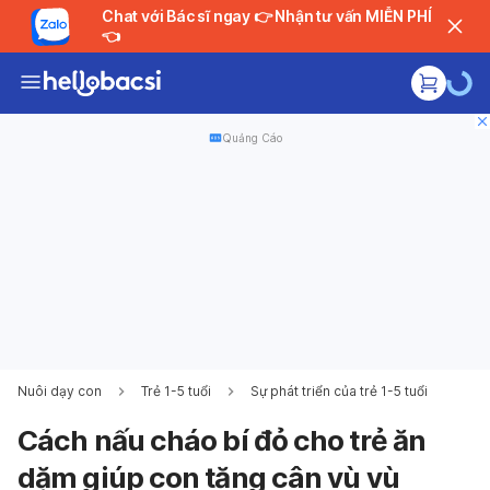
Chat với Bác sĩ ngay 👉 Nhận tư vấn MIỄN PHÍ
👈
Quảng Cáo
Nuôi dạy con
Trẻ 1-5 tuổi
Sự phát triển của trẻ 1-5 tuổi
Cách nấu cháo bí đỏ cho trẻ ăn
dặm giúp con tăng cân vù vù