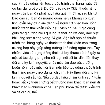
sau 7 ngày uống liên tục, thuốc tránh thai hàng ngày đã
có tác dụng bảo vệ. Do đó, vào ngày 13.12, thuốc hàng
ngày của bạn đã phát huy hiệu quả. Thứ hai, sau khi tụt
bao cao su, bạn đã ngừng quan hệ và không có xuất
tinh, điều này đã giảm đáng kể nguy cơ. Việc bạn uống
thuốc tránh thai khẩn cấp loại 1 viên chỉ sau 1 giờ cũng
giúp tăng cường hiệu quả ngừa thai lên rất cao, đặc biệt
khi uống sớm trong vòng 24 giờ. Việc kết hợp cả thuốc
tránh thai hàng ngày và thuốc tránh thai khẩn cấp trong
trường hợp này giúp tăng cường khả năng ngừa thai. Tuy
nhiên, việc sử dụng đồng thời hai loại thuốc có thể gây ra
một số tác dụng phụ như rối loạn nội tiết tố, dẫn đến thay
đổi chu kỳ kinh nguyệt, chảy máu âm đạo bất thường,
buồn nôn hoặc mệt mỏi. Bạn nên tiếp tục uống thuốc tránh
thai hàng ngày theo đúng lịch trình. Hãy theo dõi chu kỳ
kinh nguyệt sắp tới. Nếu có dấu hiệu chậm kinh sau 4 tuần
hoặc bất kỳ triệu chứng bất thường nào khác, bạn nên đi
khám bác sĩ chuyên khoa Sản phụ khoa để được kiểm tra
và tư vấn cụ thể.
7 tháng trước
Thích
Phản hồi