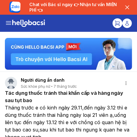
Chat với Bác sĩ ngay 👉 Nhận tư vấn MIỄN
PHÍ 👈
Người dùng ẩn danh
Sức khỏe phụ nữ
7 tháng trước
Tác dụng thuốc tránh thai khẩn cấp và hàng ngày
sau tụt bao
Tháng trước e có kinh ngày 29.11,đến ngày 3.12 thì e 
dùng thuốc tránh thai hằng ngày loại 21 viên ạ,uống 
liên tục đến ngày 13.12 thì e với chồng có quan hệ bị 
tụt bao cao su,sau khi tut bao thi ngung k quan he va 
khong xuat tinh 